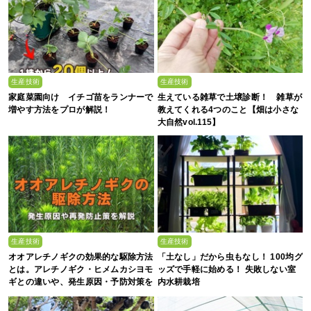
生産技術
生産技術
家庭菜園向け イチゴ苗をランナーで
生えている雑草で土壌診断！ 雑草が
増やす方法をプロが解説！
教えてくれる4つのこと【畑は小さな
大自然vol.115】
生産技術
生産技術
オオアレチノギクの効果的な駆除方法
「土なし」だから虫もなし！ 100均グ
とは。アレチノギク・ヒメムカシヨモ
ッズで手軽に始める！ 失敗しない室
ギとの違いや、発生原因・予防対策を
内水耕栽培
解説