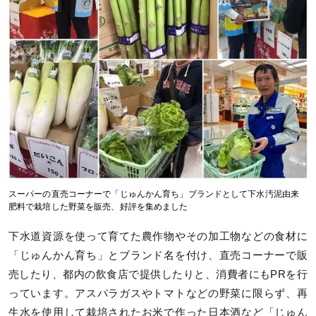
スーパーの直売コーナーで「じゅんかん育ち」ブランドとして下水汚泥由来
肥料で栽培した野菜を販売、好評を集めました
下水道資源を使って育てた農作物やその加工物などの食材に
「じゅんかん育ち」とブランド名を付け、直売コーナーで販
売したり、都内の飲食店で提供したりと、消費者にもPRを行
っています。アスパラガスやトマトなどの野菜に限らず、再
生水を使用して栽培されたお米で作った日本酒など「じゅん