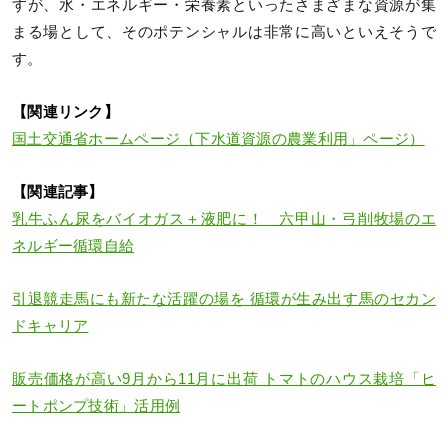
すが、水・エネルギー・栄養素といったさまざまな資源が集
まる場として、そのポテンシャルは非常に高いといえそうで
す。
【関連リンク】
国土交通省ホームページ（下水道資源の農業利用」ページ）
【関連記事】
乳牛ふん尿をバイオガス＋液肥に！ 六甲山・弓削牧場のエ
ネルギー循環自給
引退競走馬にも新たな活躍の場を 循環が生み出す馬のセカン
ドキャリア
販売価格が高い9月から11月に出荷 トマトのハウス栽培「ヒ
ートポンプ技術」活用例