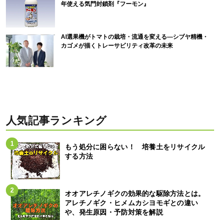
年使える気門封鎖剤『フーモン』
AI選果機がトマトの栽培・流通を変える―シブヤ精機・
カゴメが描くトレーサビリティ改革の未来
人気記事ランキング
もう処分に困らない！ 培養土をリサイクル
する方法
オオアレチノギクの効果的な駆除方法とは。
アレチノギク・ヒメムカシヨモギとの違い
や、発生原因・予防対策を解説