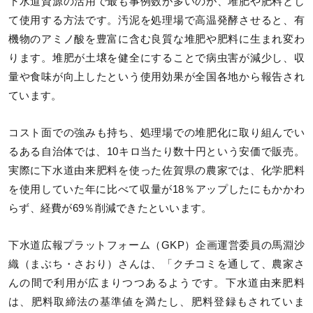
下水道資源の活用で最も事例数が多いのが、堆肥や肥料とし
て使用する方法です。汚泥を処理場で高温発酵させると、有
機物のアミノ酸を豊富に含む良質な堆肥や肥料に生まれ変わ
ります。堆肥が土壌を健全にすることで病虫害が減少し、収
量や食味が向上したという使用効果が全国各地から報告され
ています。
コスト面での強みも持ち、処理場での堆肥化に取り組んでい
るある自治体では、10キロ当たり数十円という安価で販売。
実際に下水道由来肥料を使った佐賀県の農家では、化学肥料
を使用していた年に比べて収量が18％アップしたにもかかわ
らず、経費が69％削減できたといいます。
下水道広報プラットフォーム（GKP）企画運営委員の馬淵沙
織（まぶち・さおり）さんは、「クチコミを通して、農家さ
んの間で利用が広まりつつあるようです。下水道由来肥料
は、肥料取締法の基準値を満たし、肥料登録もされていま