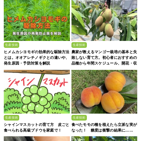
生産技術
生産技術
ヒメムカシヨモギの効果的な駆除方法
農家が教えるマンゴー栽培の基本と失
とは。オオアレチノギクとの違いや、
敗しない育て方。初心者におすすめの
発生原因・予防対策を解説
品種から年間スケジュール、開花・収
穫のコツまで徹底解説
生産技術
生産技術
シャインマスカットの育て方 皮ごと
食べたモモの種を植えたら立派な実が
食べられる高級ブドウを家庭で！
なった！ 糖度は衝撃の結果に……