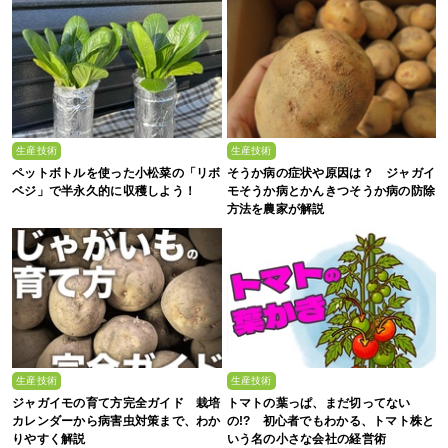
生産技術
生産技術
ペットボトルを使った小松菜の「リボ
そうか病の症状や原因は？ ジャガイ
ベジ」で半永久的に収穫しよう！
モそうか病とかんきつそうか病の防除
方法を農家が解説
生産技術
生産技術
ジャガイモの育て方完全ガイド 栽培
トマトの葉っぱ、まだ切ってない
カレンダーから病害虫対策まで、わか
の!? 初心者でもわかる、トマト株と
りやすく解説
いう名の小さな会社の経営術