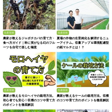
生産技術
生産技術
農家が教えるジャボチカバの育て方・
夏場の作物の生育鈍化を解消するニュ
食べ方ガイド｜幹に実がなる幻のフル
ーアイテム。収量アップ＆環境配慮型
ーツを自宅で楽しむ極意
の紙マルチとは！？
生産技術
生産技術
農家が教えるモロヘイヤの栽培方法。
農家が教えるケールの栽培方法。収穫
初心者でも安心！収穫のコツや育て方
のコツや育て方のポイントを徹底解説
のポイントを徹底解説