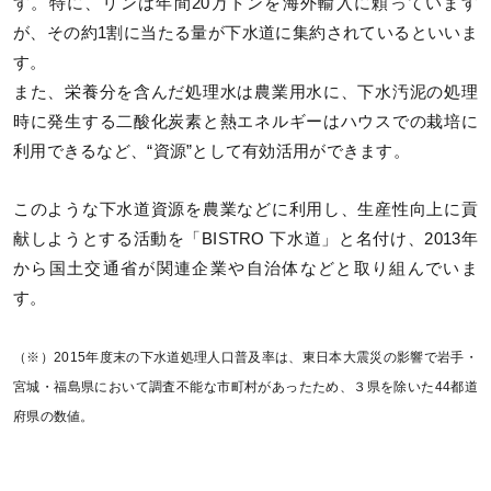
す。特に、リンは年間20万トンを海外輸入に頼っています
が、その約1割に当たる量が下水道に集約されているといいま
す。
また、栄養分を含んだ処理水は農業用水に、下水汚泥の処理
時に発生する二酸化炭素と熱エネルギーはハウスでの栽培に
利用できるなど、“資源”として有効活用ができます。
このような下水道資源を農業などに利用し、生産性向上に貢
献しようとする活動を「BISTRO 下水道」と名付け、2013年
から国土交通省が関連企業や自治体などと取り組んでいま
す。
（※）2015年度末の下水道処理人口普及率は、東日本大震災の影響で岩手・
宮城・福島県において調査不能な市町村があったため、３県を除いた44都道
府県の数値。