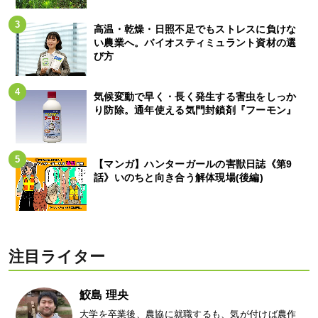
高温・乾燥・日照不足でもストレスに負けな
い農業へ。バイオスティミュラント資材の選
び方
気候変動で早く・長く発生する害虫をしっか
り防除。通年使える気門封鎖剤『フーモン』
【マンガ】ハンターガールの害獣日誌《第9
話》いのちと向き合う解体現場(後編)
注目ライター
鮫島 理央
大学を卒業後、農協に就職するも、気が付けば農作