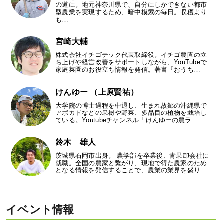
の道に。地元神奈川県で、自分にしかできない都市
型農業を実現するため、暗中模索の毎日。収穫より
も…
宮崎大輔
株式会社イチゴテック代表取締役。イチゴ農園の立
ち上げや経営改善をサポートしながら、YouTubeで
家庭菜園のお役立ち情報を発信。著書『おうち…
けんゆー （上原賢祐）
大学院の博士過程を中退し、生まれ故郷の沖縄県で
アボカドなどの果樹や野菜、多品目の植物を栽培し
ている。Youtubeチャンネル「けんゆーの農ラ…
鈴木 雄人
茨城県石岡市出身。 農学部を卒業後、青果卸会社に
就職。全国の農家と繋がり、現地で得た農家のため
となる情報を発信することで、農業の業界を盛り…
イベント情報