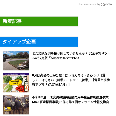
Recommended by
新着記事
タイアップ企画
まだ危険な刃を振り回していませんか？ 安全草刈りツー
ルの決定版「SuperカルマーPRO」
8月は高値の山が分散：ほうれんそう・きゅうり（通
し）、はくさい（前半）、トマト（後半）【青果市況情
報アプリ「YAOYASAN」】
令和8年度 環境調和型持続的肉用牛生産体制推進事業
(JRA畜産振興事業)に係る第１回オンライン情報交換会