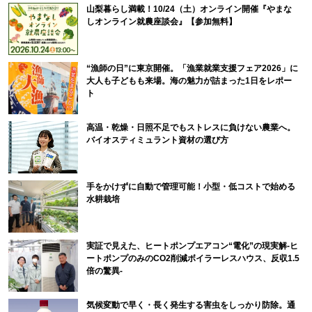
山梨暮らし満載！10/24（土）オンライン開催『やまな
しオンライン就農座談会』【参加無料】
“漁師の日”に東京開催。「漁業就業支援フェア2026」に
大人も子どもも来場。海の魅力が詰まった1日をレポー
ト
高温・乾燥・日照不足でもストレスに負けない農業へ。
バイオスティミュラント資材の選び方
手をかけずに自動で管理可能！小型・低コストで始める
水耕栽培
実証で見えた、ヒートポンプエアコン“電化”の現実解-ヒ
ートポンプのみのCO2削減ボイラーレスハウス、反収1.5
倍の驚異-
気候変動で早く・長く発生する害虫をしっかり防除。通