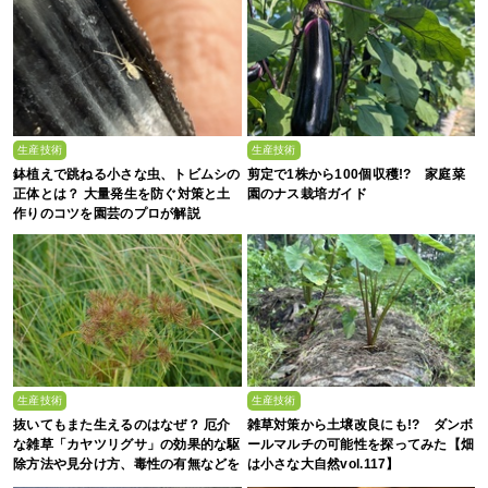
生産技術
生産技術
鉢植えで跳ねる小さな虫、トビムシの
剪定で1株から100個収穫!? 家庭菜
正体とは？ 大量発生を防ぐ対策と土
園のナス栽培ガイド
作りのコツを園芸のプロが解説
生産技術
生産技術
抜いてもまた生えるのはなぜ？ 厄介
雑草対策から土壌改良にも!? ダンボ
な雑草「カヤツリグサ」の効果的な駆
ールマルチの可能性を探ってみた【畑
除方法や見分け方、毒性の有無などを
は小さな大自然vol.117】
農家が解説