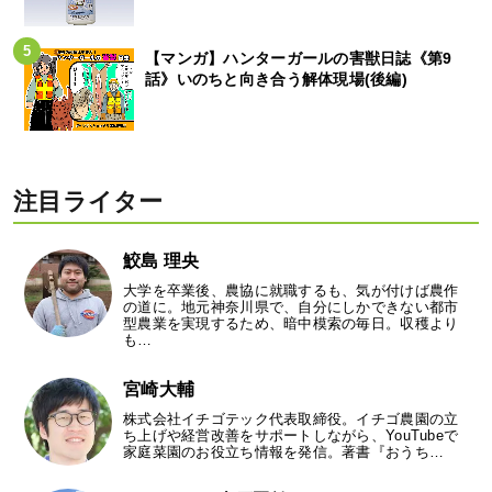
【マンガ】ハンターガールの害獣日誌《第9
話》いのちと向き合う解体現場(後編)
注目ライター
鮫島 理央
大学を卒業後、農協に就職するも、気が付けば農作
の道に。地元神奈川県で、自分にしかできない都市
型農業を実現するため、暗中模索の毎日。収穫より
も…
宮崎大輔
株式会社イチゴテック代表取締役。イチゴ農園の立
ち上げや経営改善をサポートしながら、YouTubeで
家庭菜園のお役立ち情報を発信。著書『おうち…