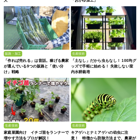
大
「おかゆ加工」
販路・加工
生産技術
「作れば売れる」は昔話。稼げる農家
「土なし」だから虫もなし！ 100均グ
が選んでいる9つの販路と「使い分
ッズで手軽に始める！ 失敗しない室
け」戦略
内水耕栽培
生産技術
生産技術
家庭菜園向け イチゴ苗をランナーで
キアゲハとナミアゲハの幼虫に注
増やす方法をプロが解説！
意！ 特徴から防除方法まで、農家が