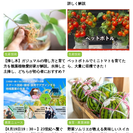
詳しく解説
生産技術
生産技術
【挿し木】ガジュマルの増し方と育て
ペットボトルでミニトマトを育てた
方を観葉植物愛好家が解説。水挿しと
ら、大量に収穫できた！
土挿し、どちらが初心者におすすめ？
農業ニュース
食育・農業体験
【8月19日19：30～】23世紀へ繋ぐ
野菜ソムリエが教える美味しいスイカ