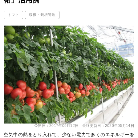
術」活用例
トマト
収穫・栽培管理
公開日：
2017年09月12日
最終更新日：
2020年05月14日
空気中の熱をとり入れて、少ない電力で多くのエネルギーを