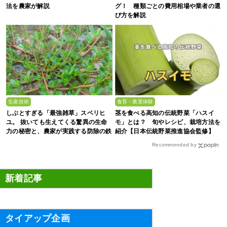
法を農家が解説
グ！ 種類ごとの費用相場や業者の選
び方を解説
生産技術
食育・農業体験
しぶとすぎる「最強雑草」スベリヒ
茎を食べる高知の伝統野菜「ハスイ
ユ。 抜いても生えてくる驚異の生命
モ」とは？ 旬やレシピ、栽培方法を
力の秘密と、農家が実践する防除の鉄
紹介【日本伝統野菜推進協会監修】
則
Recommended by
新着記事
タイアップ企画