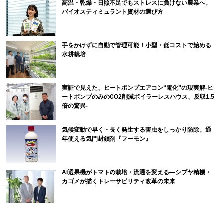
高温・乾燥・日照不足でもストレスに負けない農業へ。
バイオスティミュラント資材の選び方
手をかけずに自動で管理可能！小型・低コストで始める
水耕栽培
実証で見えた、ヒートポンプエアコン“電化”の現実解-ヒ
ートポンプのみのCO2削減ボイラーレスハウス、反収1.5
倍の驚異-
気候変動で早く・長く発生する害虫をしっかり防除。通
年使える気門封鎖剤『フーモン』
AI選果機がトマトの栽培・流通を変える―シブヤ精機・
カゴメが描くトレーサビリティ改革の未来