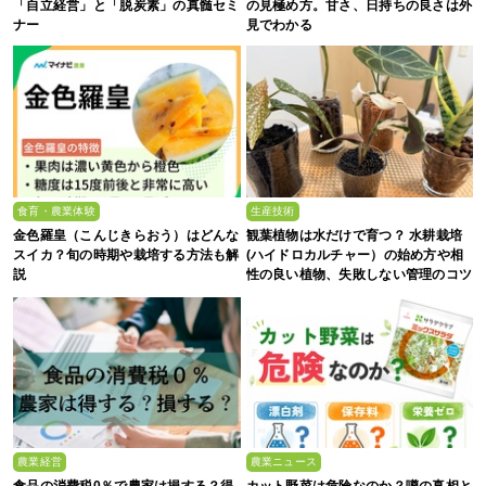
「自立経営」と「脱炭素」の真髄セミ
の見極め方。甘さ、日持ちの良さは外
ナー
見でわかる
食育・農業体験
生産技術
金色羅皇（こんじきらおう）はどんな
観葉植物は水だけで育つ？ 水耕栽培
スイカ？旬の時期や栽培する方法も解
(ハイドロカルチャー）の始め方や相
説
性の良い植物、失敗しない管理のコツ
まで徹底解説
農業経営
農業ニュース