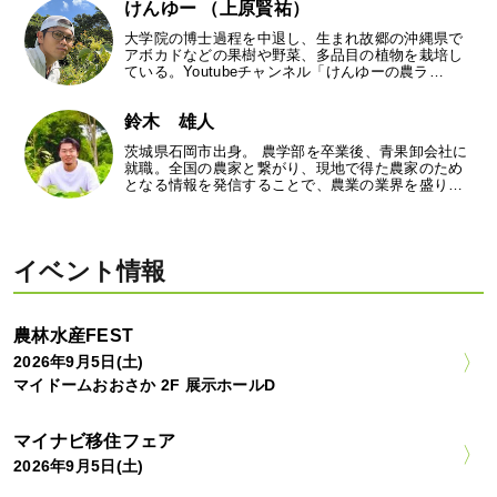
けんゆー （上原賢祐）
大学院の博士過程を中退し、生まれ故郷の沖縄県で
アボカドなどの果樹や野菜、多品目の植物を栽培し
ている。Youtubeチャンネル「けんゆーの農ラ…
鈴木 雄人
茨城県石岡市出身。 農学部を卒業後、青果卸会社に
就職。全国の農家と繋がり、現地で得た農家のため
となる情報を発信することで、農業の業界を盛り…
イベント情報
農林水産FEST
2026年9月5日(土)
マイドームおおさか 2F 展示ホールD
マイナビ移住フェア
2026年9月5日(土)