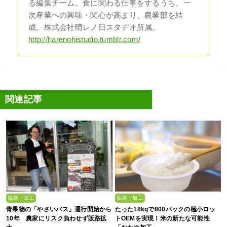
る編集チーム。食に関わる仕事をするうち、一
次産業への興味・関心が高まり、農業部を結
成。株式会社晴レノ日スタヂオ所属。
http://harenohistudio.tumblr.com/
関連記事
販路・加工
販路・加工
青果物の「やさいバス」運行開始から
たった18kgで800パックの極小ロッ
10年 農家にリスク負わせず販路拡
トOEMを実現！米の新たな可能性