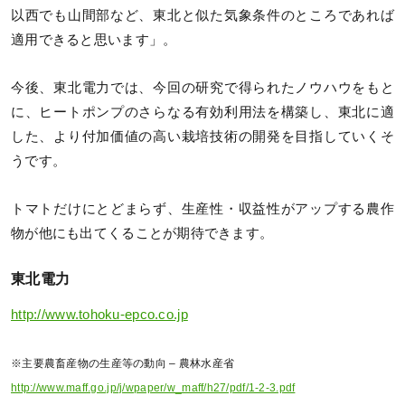
以西でも山間部など、東北と似た気象条件のところであれば
適用できると思います」。
今後、東北電力では、今回の研究で得られたノウハウをもと
に、ヒートポンプのさらなる有効利用法を構築し、東北に適
した、より付加価値の高い栽培技術の開発を目指していくそ
うです。
トマトだけにとどまらず、生産性・収益性がアップする農作
物が他にも出てくることが期待できます。
東北電力
http://www.tohoku-epco.co.jp
※主要農畜産物の生産等の動向 – 農林水産省
http://www.maff.go.jp/j/wpaper/w_maff/h27/pdf/1-2-3.pdf