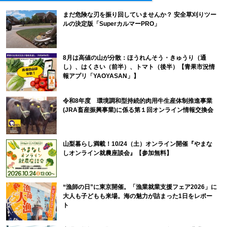
まだ危険な刃を振り回していませんか？ 安全草刈りツー
ルの決定版「SuperカルマーPRO」
8月は高値の山が分散：ほうれんそう・きゅうり（通
し）、はくさい（前半）、トマト（後半）【青果市況情
報アプリ「YAOYASAN」】
令和8年度 環境調和型持続的肉用牛生産体制推進事業
(JRA畜産振興事業)に係る第１回オンライン情報交換会
山梨暮らし満載！10/24（土）オンライン開催『やまな
しオンライン就農座談会』【参加無料】
“漁師の日”に東京開催。「漁業就業支援フェア2026」に
大人も子どもも来場。海の魅力が詰まった1日をレポー
ト