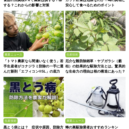
食品の消費税0％で農家は損する？得
カット野菜は危険なのか？噂の真相と
する？これからの影響と対策
安心して食べるためのポイント
農業ニュース
生産技術
「トマト農家なら間違いなく使う」若
厄介な難防除雑草・ヤブガラシ（藪
手生産者がコナジラミ防除の一手に選
枯）の効果的な駆除方法とは。驚異的
んだ新剤「エフィコン®SL」の底力
な生命力の理由は根の構造にあった？
生産技術
農業ニュース
黒とう病とは？ 症状や原因、防除方
蜂の巣駆除業者おすすめランキン