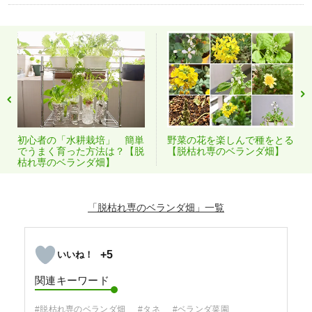
初心者の「水耕栽培」 簡単
野菜の花を楽しんで種をとる
でうまく育った方法は？【脱
【脱枯れ専のベランダ畑】
枯れ専のベランダ畑】
「脱枯れ専のベランダ畑」
+5
関連キーワード
#脱枯れ専のベランダ畑
#タネ
#ベランダ菜園