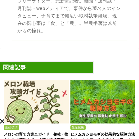
フリーライター。元新聞記者。新聞・週刊誌・
月刊誌・webメディアで、事件から著名人のイン
タビュー、子育てまで幅広い取材執筆経験。現
在の関心事は「食」と「農」。半農半著は以前
からの憧れ。
関連記事
生産技術
生産技術
メロンの育て方完全ガイド 整枝・摘
ヒメムカシヨモギの効果的な駆除方法