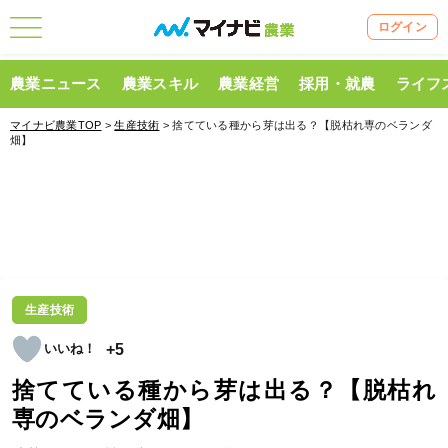
ログイン
農業ニュース
農業スキル
農業経営
採用・就農
ライフ
マイナビ農業TOP
>
生産技術
> 捨てている種から芽は出る？【脱枯れ専のベランダ
畑】
生産技術
+5
捨てている種から芽は出る？【脱枯れ
専のベランダ畑】