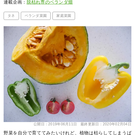
連載企画：
脱枯れ専のベランダ畑
タネ
ベランダ菜園
家庭菜園
公開日：
2019年06月11日
最終更新日：
2020年02月04日
野菜を自分で育ててみたいけれど、植物は枯らしてしまうば