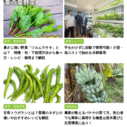
食育・農業体験
農業ニュース
暑さに強い野菜「ツルムラサキ」と
手をかけずに自動で管理可能！小型・
は？ 特徴・旬・下処理方法から食べ
低コストで始める水耕栽培
方・レシピ・栽培まで解説
食育・農業体験
生産技術
甘長トウガラシとは？普通のネギとの
農家が教えるバナナの育て方。初心者
違いやおすすめレシピを解説
でも簡単に栽培する極意は苗木選びと
生育環境にあり！