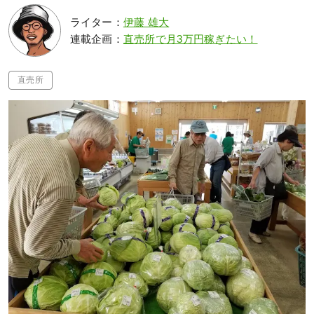
ライター：
伊藤 雄大
連載企画：
直売所で月3万円稼ぎたい！
直売所