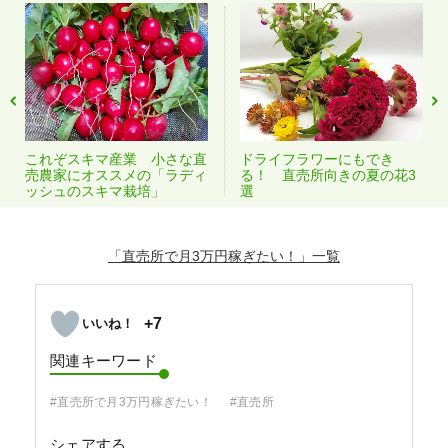
これぞスキマ産業 小さな直
ドライフラワーにもでき
売農家にオススメの「ラディ
る！ 直売所向きの夏の花3
ッシュのスキマ栽培」
選
「直売所で月3万円稼ぎたい！」
+7
関連キーワード
#直売所で月3万円稼ぎたい！
#直売所
シェアする