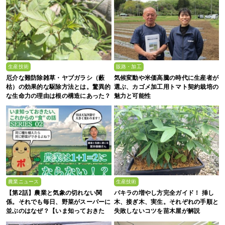
生産技術
販路・加工
厄介な難防除雑草・ヤブガラシ（藪
気候変動や米価高騰の時代に生産者が
枯）の効果的な駆除方法とは。驚異的
選ぶ、カゴメ加工用トマト契約栽培の
な生命力の理由は根の構造にあった？
魅力と可能性
農業ニュース
生産技術
【第2話】農業と気象の切れない関
パキラの増やし方完全ガイド！ 挿し
係。それでも毎日、野菜がスーパーに
木、接ぎ木、実生。それぞれの手順と
並ぶのはなぜ？【いま知っておきた
失敗しないコツを苗木屋が解説
い、これからの”食”の話】