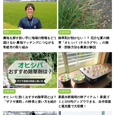
農業ニュース
生産技術
農地を探す担い手に地域の情報をどう
除草剤が効かない！？ 厄介な夏の雑
届けるか 農地マッチングにつながる
草「オヒシバ（チカラグサ）」の除
常総市の取り組み
草・防除方法を農家が解説
生産技術
生産技術
オヒシバに効くおすすめ除草剤とは？
家庭水耕栽培の神アイテム！ 家庭ゴ
「ザクサ液剤」の特長と使い方を紹介
ミと100均グッズでできる、自作容器
と遮光蓋で大収穫！