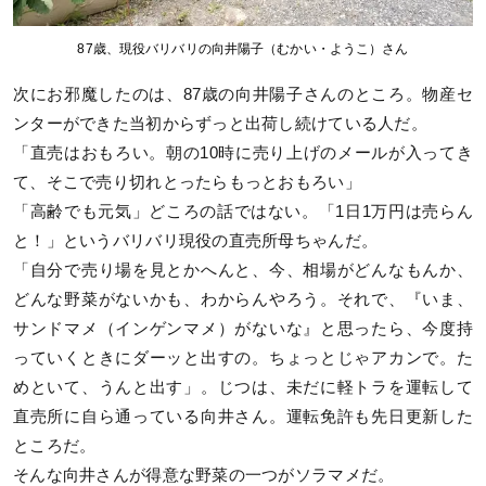
87歳、現役バリバリの向井陽子（むかい・ようこ）さん
次にお邪魔したのは、87歳の向井陽子さんのところ。物産セ
ンターができた当初からずっと出荷し続けている人だ。
「直売はおもろい。朝の10時に売り上げのメールが入ってき
て、そこで売り切れとったらもっとおもろい」
「高齢でも元気」どころの話ではない。「1日1万円は売らん
と！」というバリバリ現役の直売所母ちゃんだ。
「自分で売り場を見とかへんと、今、相場がどんなもんか、
どんな野菜がないかも、わからんやろう。それで、『いま、
サンドマメ（インゲンマメ）がないな』と思ったら、今度持
っていくときにダーッと出すの。ちょっとじゃアカンで。た
めといて、うんと出す」。じつは、未だに軽トラを運転して
直売所に自ら通っている向井さん。運転免許も先日更新した
ところだ。
そんな向井さんが得意な野菜の一つがソラマメだ。