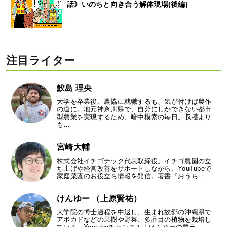
話》いのちと向き合う解体現場(後編)
注目ライター
鮫島 理央
大学を卒業後、農協に就職するも、気が付けば農作
の道に。地元神奈川県で、自分にしかできない都市
型農業を実現するため、暗中模索の毎日。収穫より
も…
宮崎大輔
株式会社イチゴテック代表取締役。イチゴ農園の立
ち上げや経営改善をサポートしながら、YouTubeで
家庭菜園のお役立ち情報を発信。著書『おうち…
けんゆー （上原賢祐）
大学院の博士過程を中退し、生まれ故郷の沖縄県で
アボカドなどの果樹や野菜、多品目の植物を栽培し