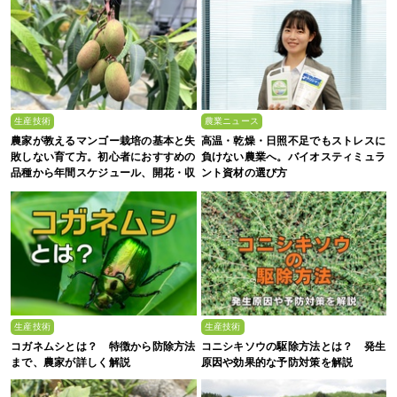
生産技術
農業ニュース
農家が教えるマンゴー栽培の基本と失
高温・乾燥・日照不足でもストレスに
敗しない育て方。初心者におすすめの
負けない農業へ。バイオスティミュラ
品種から年間スケジュール、開花・収
ント資材の選び方
穫のコツまで徹底解説
生産技術
生産技術
コガネムシとは？ 特徴から防除方法
コニシキソウの駆除方法とは？ 発生
まで、農家が詳しく解説
原因や効果的な予防対策を解説