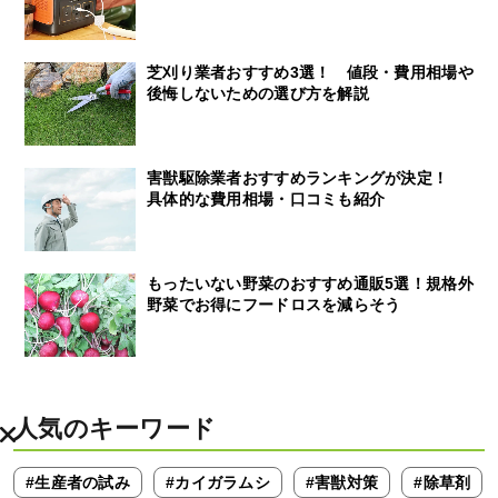
芝刈り業者おすすめ3選！ 値段・費用相場や
後悔しないための選び方を解説
害獣駆除業者おすすめランキングが決定！
具体的な費用相場・口コミも紹介
もったいない野菜のおすすめ通販5選！規格外
野菜でお得にフードロスを減らそう
人気のキーワード
#生産者の試み
#カイガラムシ
#害獣対策
#除草剤