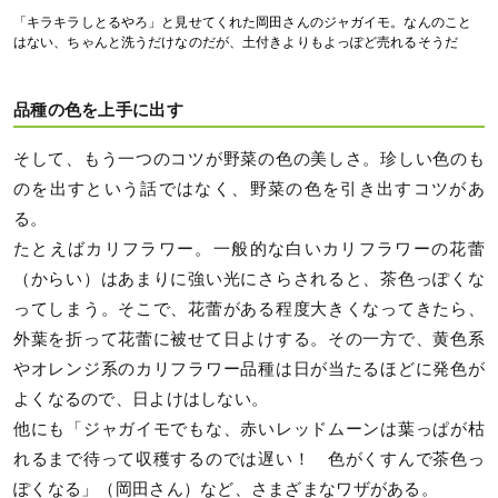
「キラキラしとるやろ」と見せてくれた岡田さんのジャガイモ。なんのこと
はない、ちゃんと洗うだけなのだが、土付きよりもよっぽど売れるそうだ
品種の色を上手に出す
そして、もう一つのコツが野菜の色の美しさ。珍しい色のも
のを出すという話ではなく、野菜の色を引き出すコツがあ
る。
たとえばカリフラワー。一般的な白いカリフラワーの花蕾
（からい）はあまりに強い光にさらされると、茶色っぽくな
ってしまう。そこで、花蕾がある程度大きくなってきたら、
外葉を折って花蕾に被せて日よけする。その一方で、黄色系
やオレンジ系のカリフラワー品種は日が当たるほどに発色が
よくなるので、日よけはしない。
他にも「ジャガイモでもな、赤いレッドムーンは葉っぱが枯
れるまで待って収穫するのでは遅い！ 色がくすんで茶色っ
ぽくなる」（岡田さん）など、さまざまなワザがある。