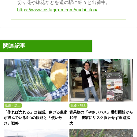
切り花や鉢花などを道の駅に細々と出荷中。
https://www.instagram.com/yudai_itou/
関連記事
販路・加工
販路・加工
「作れば売れる」は昔話。稼げる農家
青果物の「やさいバス」運行開始から
が選んでいる9つの販路と「使い分
10年 農家にリスク負わせず販路拡
け」戦略
大