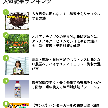
人気記事ランキング
もう処分に困らない！ 培養土をリサイクル
する方法
オオアレチノギクの効果的な駆除方法とは。
アレチノギク・ヒメムカシヨモギとの違い
や、発生原因・予防対策を解説
高温・乾燥・日照不足でもストレスに負けな
い農業へ。バイオスティミュラント資材の選
び方
気候変動で早く・長く発生する害虫をしっか
り防除。通年使える気門封鎖剤『フーモン』
【マンガ】ハンターガールの害獣日誌《第9