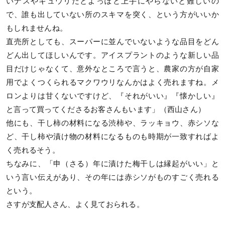
いナスやキュウリだとよっぽど上手にやらないと難しいの
で、誰も出していない所のスキマを突く、という方がいいか
もしれませんね。
直売所としても、スーパーに並んでいないような品目をどん
どん出してほしいんです。アイスプラントのような新しい品
目だけじゃなくて、意外なところで言うと、農家の方が自家
用でよくつくられるマクワウリなんかはよく売れますね。メ
ロンよりは甘くないですけど、『それがいい』『懐かしい』
と言って買ってくださるお客さんもいます」（西山さん）
他にも、干し柿の材料になる渋柿や、ラッキョウ、赤シソな
ど、干し柿や漬け物の材料になるものも時期が一致すればよ
く売れるそう。
ちなみに、「申（さる）年に漬けた梅干しは縁起がいい」と
いう言い伝えがあり、その年には赤シソがものすごく売れる
という。
さすが支配人さん、よく見ておられる。