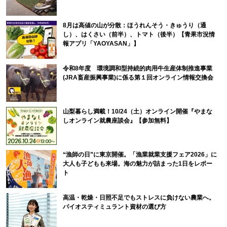
8月は高値の山が分散：ほうれんそう・きゅうり（通
し）、はくさい（前半）、トマト（後半）【青果市況情
報アプリ「YAOYASAN」】
令和8年度 環境調和型持続的肉用牛生産体制推進事業
(JRA畜産振興事業)に係る第１回オンライン情報交換会
山梨暮らし満載！10/24（土）オンライン開催『やまな
しオンライン就農座談会』【参加無料】
“漁師の日”に東京開催。「漁業就業支援フェア2026」に
大人も子どもも来場。海の魅力が詰まった1日をレポー
ト
高温・乾燥・日照不足でもストレスに負けない農業へ。
バイオスティミュラント資材の選び方