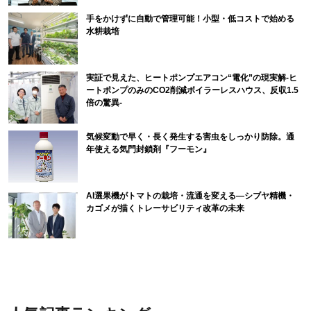
手をかけずに自動で管理可能！小型・低コストで始める
水耕栽培
実証で見えた、ヒートポンプエアコン“電化”の現実解-ヒ
ートポンプのみのCO2削減ボイラーレスハウス、反収1.5
倍の驚異-
気候変動で早く・長く発生する害虫をしっかり防除。通
年使える気門封鎖剤『フーモン』
AI選果機がトマトの栽培・流通を変える―シブヤ精機・
カゴメが描くトレーサビリティ改革の未来