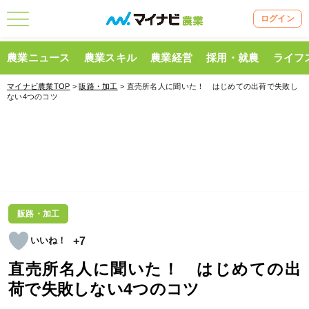
ログイン
農業ニュース
農業スキル
農業経営
採用・就農
ライフ
マイナビ農業TOP
>
販路・加工
> 直売所名人に聞いた！ はじめての出荷で失敗し
ない4つのコツ
販路・加工
+7
直売所名人に聞いた！ はじめての出
荷で失敗しない4つのコツ