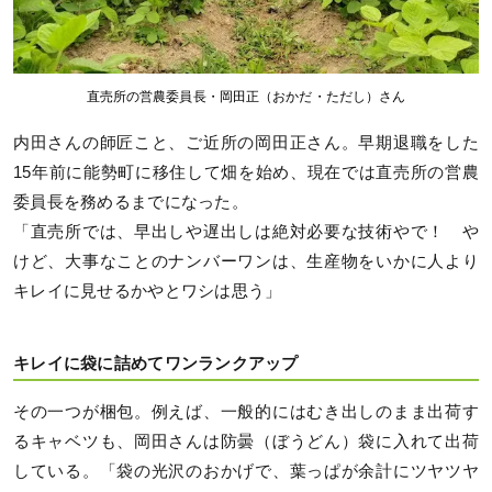
直売所の営農委員長・岡田正（おかだ・ただし）さん
内田さんの師匠こと、ご近所の岡田正さん。早期退職をした
15年前に能勢町に移住して畑を始め、現在では直売所の営農
委員長を務めるまでになった。
「直売所では、早出しや遅出しは絶対必要な技術やで！ や
けど、大事なことのナンバーワンは、生産物をいかに人より
キレイに見せるかやとワシは思う」
キレイに袋に詰めてワンランクアップ
その一つが梱包。例えば、一般的にはむき出しのまま出荷す
るキャベツも、岡田さんは防曇（ぼうどん）袋に入れて出荷
している。「袋の光沢のおかげで、葉っぱが余計にツヤツヤ