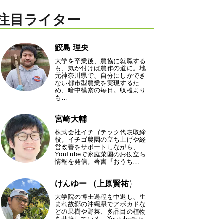
注目ライター
鮫島 理央
大学を卒業後、農協に就職する
も、気が付けば農作の道に。地
元神奈川県で、自分にしかでき
ない都市型農業を実現するた
め、暗中模索の毎日。収穫より
も…
宮崎大輔
株式会社イチゴテック代表取締
役。イチゴ農園の立ち上げや経
営改善をサポートしながら、
YouTubeで家庭菜園のお役立ち
情報を発信。著書『おうち…
けんゆー （上原賢祐）
大学院の博士過程を中退し、生
まれ故郷の沖縄県でアボカドな
どの果樹や野菜、多品目の植物
を栽培している。Youtubeチャ