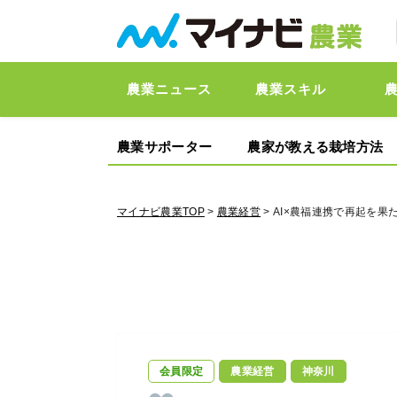
農業ニュース
農業スキル
農業サポーター
農家が教える栽培方法
マイナビ農業TOP
>
農業経営
> AI×農福連携で再起を果
会員限定
農業経営
神奈川