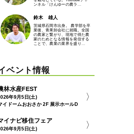
ンネル「けんゆーの農ラ…
鈴木 雄人
茨城県石岡市出身。 農学部を卒
業後、青果卸会社に就職。全国
の農家と繋がり、現地で得た農
家のためとなる情報を発信する
ことで、農業の業界を盛り…
イベント情報
農林水産FEST
2026年9月5日(土)
マイドームおおさか 2F 展示ホールD
マイナビ移住フェア
2026年9月5日(土)