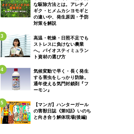
な駆除方法とは。アレチノ
ギク・ヒメムカシヨモギと
の違いや、発生原因・予防
対策を解説
高温・乾燥・日照不足でも
ストレスに負けない農業
へ。バイオスティミュラン
ト資材の選び方
気候変動で早く・長く発生
する害虫をしっかり防除。
通年使える気門封鎖剤『フ
ーモン』
【マンガ】ハンターガール
の害獣日誌《第9話》いのち
と向き合う解体現場(後編)