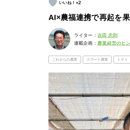
+2
AI×農福連携で再起を
ライター：
吉田 忠則
連載企画：
農業経営のヒ
これからの農業
スマート農業
トマト