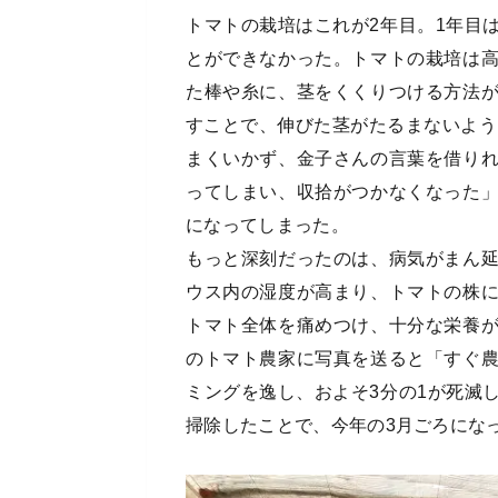
トマトの栽培はこれが2年目。1年目
とができなかった。トマトの栽培は
た棒や糸に、茎をくくりつける方法
すことで、伸びた茎がたるまないよう
まくいかず、金子さんの言葉を借り
ってしまい、収拾がつかなくなった
になってしまった。
もっと深刻だったのは、病気がまん
ウス内の湿度が高まり、トマトの株
トマト全体を痛めつけ、十分な栄養
のトマト農家に写真を送ると「すぐ
ミングを逸し、およそ3分の1が死滅
掃除したことで、今年の3月ごろにな