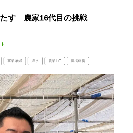
果たす 農家16代目の挑戦
ント
事業承継
灌水
農業IoT
農福連携