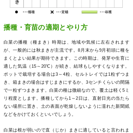
播種・育苗の適期とやり方
白菜の播種（種まき）時期は、地域や気候に左右されます
が、一般的には秋まきが主流です。8月末から9月初頭に種を
まくとよい結果が期待できます。この時期は、発芽や生育に
適した気温（15～20℃）が続き、結球もしやすくなります。
ポットで栽培する場合は3～4粒、セルトレイでは1粒ずつま
き、箱まきの場合はすじまきにするか、3センチくらいの間隔
で一粒ずつまきます。白菜の種は微細なので、覆土は軽く5ミ
リ程度とします。播種してから1～2日は、直射日光の当たら
ない場所に置き、土の表面が乾燥しないように濡れた新聞紙
などをかけておくといいでしょう。
白菜は根が弱いので直（じか）まきに適していると言われま