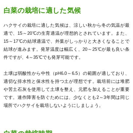
白菜の栽培に適した気候
ハクサイの栽培に適した気候は、涼しい秋から冬の気温が最
適で、15～20℃の生育適温が理想的とされています。また、
15～17℃の結球適温で、外葉がしっかりと大きくなることで
結球が進みます。発芽温度は幅広く、20～25℃が最も良い条
件ですが、4～35℃でも発芽可能です。
土壌は弱酸性から中性（pH6.0～6.5）の範囲が適しており、
適切な排水性と保水性を持つ土が理想です。栽培前には堆肥
や苦土石灰を使用して土壌を整え、元肥を加えることが重要
です。連作障害を防ぐためには、少なくとも2～3年間は同じ
場所でハクサイを栽培しないようにしましょう。