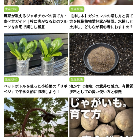
生産技術
生産技術
農家が教えるジャボチカバの育て方・
【挿し木】ガジュマルの増し方と育て
食べ方ガイド｜幹に実がなる幻のフル
方を観葉植物愛好家が解説。水挿しと
ーツを自宅で楽しむ極意
土挿し、どちらが初心者におすすめ？
生産技術
生産技術
ペットボトルを使った小松菜の「リボ
油かす（油粕）の意外な魅力。有機質
ベジ」で半永久的に収穫しよう！
肥料としての賢い使い方と特徴