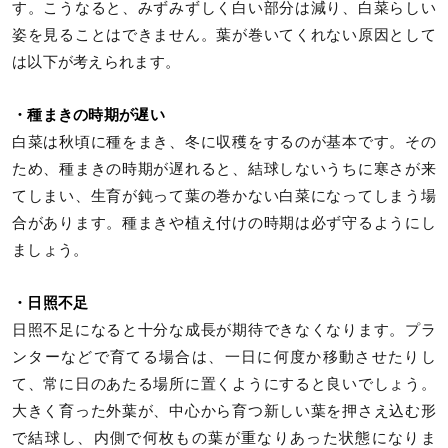
す。こうなると、みずみずしく白い部分は減り、白菜らしい
姿を見ることはできません。葉が巻いてくれない原因として
は以下が考えられます。
・種まきの時期が遅い
白菜は秋頃に種をまき、冬に収穫をするのが基本です。その
ため、種まきの時期が遅れると、結球しないうちに寒さが来
てしまい、生育が鈍って葉の巻かない白菜になってしまう場
合があります。種まきや植え付けの時期は必ず守るようにし
ましょう。
・日照不足
日照不足になると十分な成長が期待できなくなります。プラ
ンターなどで育てる場合は、一日に何度か移動させたりし
て、常に日のあたる場所に置くようにすると良いでしょう。
大きく育った外葉が、中心から育つ新しい葉を押さえ込む形
で結球し、内側で何枚もの葉が重なりあった状態になりま