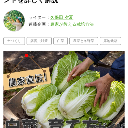
ントを詳しく解説
ライター：
久保田 夕夏
連載企画：
農家が教える栽培方法
土づくり
病害虫対策
白菜
農家と冬野菜
露地栽培