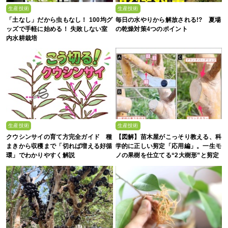
生産技術
生産技術
「土なし」だから虫もなし！ 100均グ
毎日の水やりから解放される!? 夏場
ッズで手軽に始める！ 失敗しない室
の乾燥対策4つのポイント
内水耕栽培
生産技術
生産技術
クウシンサイの育て方完全ガイド 種
【図解】苗木屋がこっそり教える、科
まきから収穫まで「切れば増える好循
学的に正しい剪定「応用編」。一生モ
環」でわかりやすく解説
ノの果樹を仕立てる“2大樹形”と剪定
の基本手順