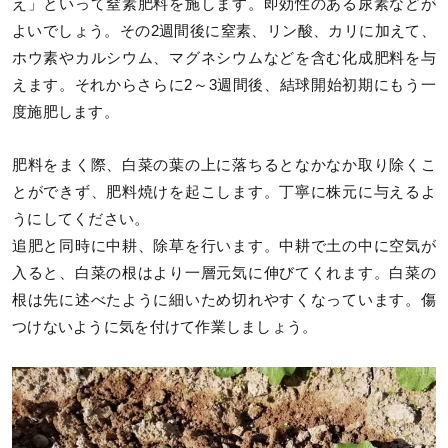
え」といって窒素肥料を施します。即効性のある尿素などが
よいでしょう。その2週間後に窒素、リン酸、カリに加えて、
ホウ素やカルシウム、マグネシウムなどを含む化成肥料を与
えます。それからさらに2～3週間後、結球開始初期にもう一
度施肥します。
肥料をまく際、白菜の葉の上に落ちるとなかなか取り除くこ
とができず、肥料焼けを起こします。丁寧に株元に与えるよ
うにしてください。
追肥と同時に中耕、除草を行います。中耕で土の中に空気が
入ると、白菜の根はより一層元気に伸びてくれます。白菜の
根は先に述べたように細いため切れやすくなっています。傷
つけないように気を付けて作業しましょう。