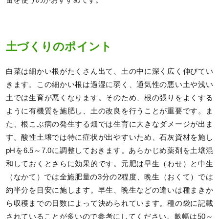
土づくりのポイント
白菜は細かい根がたくさん出て、土の中に深く広く伸びてい
きます。この細かい根は過湿に弱く、通気性の悪い土や浅い
土では生育が悪くなります。そのため、根の張りをよくする
ように有機質を施肥し、土の改良を行うことが重要です。ま
た、根こぶ病の発生する畑では生育に大きなダメージが出ま
す。酸性土壌では特に症状が出やすいため、石灰資材を施し
pHを6.5～7.0に調整しておきます。あらかじめ薬剤を土壌混
和しておくとさらに効果的です。元肥は早生（わせ）と中生
（なかて）では全施肥量の3分の2程度、晩生（おくて）では
約半分を目安に施します。早生、晩生などの違いは種まきか
ら収穫までの日数によって決められています。種の袋に記載
されていることが多いので参考にしてください。畝幅は50～