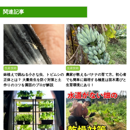
関連記事
生産技術
生産技術
鉢植えで跳ねる小さな虫、トビムシの
農家が教えるバナナの育て方。初心者
正体とは？ 大量発生を防ぐ対策と土
でも簡単に栽培する極意は苗木選びと
作りのコツを園芸のプロが解説
生育環境にあり！