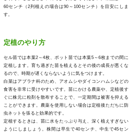
60センチ（2列植えの場合は90～100センチ）を目安にしま
す。
定植のやり方
セル苗では本葉2～4枚、ポット苗では本葉5～6枚までの間に
定植します。育ち過ぎた苗を植えるとその後の成長が悪くな
るので、時期が遅くならないように気をつけます。
白菜はアブラナ科のため、アオムシやダイコンハムシなどの
食害を非常に受けやすいです。苗にかける農薬や、定植後す
ぐに株元に粒剤を散布することで、一定期間は被害を抑える
ことができます。農薬を使用しない場合は定植後ただちに防
虫ネットを張ると効果的です。
定植するときは、苗に水をたっぷり与え、深く植えすぎない
ようにしましょう。株間は早生で40センチ、中生で45セン