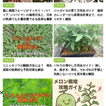
生産技術
生産技術
庭に南国フルーツがドッサリ！ パパ
ジャガイモの育て方完全ガイド 栽培
イア（パパイヤ）の栽培方法と、日本
カレンダーから病害虫対策まで、わか
の気候でも大量収穫できる技術を農家
りやすく解説
が解説
生産技術
生産技術
コニシキソウの駆除方法とは？ 発生
パキラの増やし方完全ガイド！ 挿し
原因や効果的な予防対策を解説
木、接ぎ木、実生。それぞれの手順と
失敗しないコツを苗木屋が解説