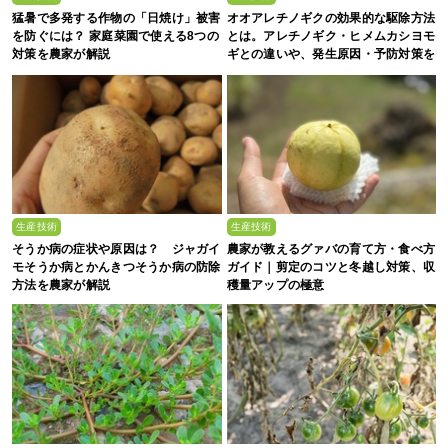
猛暑で多発する作物の「日焼け」被害
オオアレチノギクの効果的な駆除方法
を防ぐには？ 家庭菜園で使える8つの
とは。アレチノギク・ヒメムカシヨモ
対策を農家が解説
ギとの違いや、発生原因・予防対策を
解説
生産技術
生産技術
そうか病の症状や原因は？ ジャガイ
農家が教えるグァバの育て方・食べ方
モそうか病とかんきつそうか病の防除
ガイド｜剪定のコツと冬越し対策、収
方法を農家が解説
穫量アップの極意