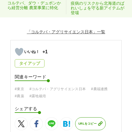
コルテバ、ダウ・デュポンか
疫病のリスクから北海道のば
ら経営分離 農業事業に特化
れいしょを守る新アイテムが
登場
「コルテバ・アグリサイエンス日本」
+1
タイアップ
関連キーワード
#東京
#コルテバ・アグリサイエンス日本
#農福連携
#農薬
#露地栽培
シェアする
URLをコピー