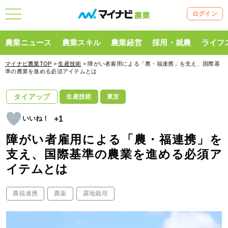
ログイン
農業ニュース
農業スキル
農業経営
採用・就農
ライフ
マイナビ農業TOP
>
生産技術
> 障がい者雇用による「農・福連携」を支え、国際基
準の農業を進める必須アイテムとは
タイアップ
生産技術
東京
+1
障がい者雇用による「農・福連携」を
支え、国際基準の農業を進める必須ア
イテムとは
農福連携
農薬
露地栽培