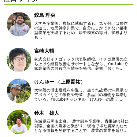
鮫島 理央
大学を卒業後、農協に就職するも、気が付けば農作
の道に。地元神奈川県で、自分にしかできない都市
型農業を実現するため、暗中模索の毎日。収穫より
も…
宮崎大輔
株式会社イチゴテック代表取締役。イチゴ農園の立
ち上げや経営改善をサポートしながら、YouTubeで
家庭菜園のお役立ち情報を発信。著書『おうち…
けんゆー （上原賢祐）
大学院の博士過程を中退し、生まれ故郷の沖縄県で
アボカドなどの果樹や野菜、多品目の植物を栽培し
ている。Youtubeチャンネル「けんゆーの農ラ…
鈴木 雄人
茨城県石岡市出身。 農学部を卒業後、青果卸会社に
就職。全国の農家と繋がり、現地で得た農家のため
となる情報を発信することで、農業の業界を盛り…