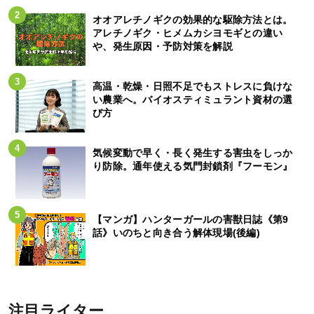
オオアレチノギクの効果的な駆除方法とは。
アレチノギク・ヒメムカシヨモギとの違い
や、発生原因・予防対策を解説
高温・乾燥・日照不足でもストレスに負けな
い農業へ。バイオスティミュラント資材の選
び方
気候変動で早く・長く発生する害虫をしっか
り防除。通年使える気門封鎖剤『フーモン』
【マンガ】ハンターガールの害獣日誌《第9
話》いのちと向き合う解体現場(後編)
注目ライター