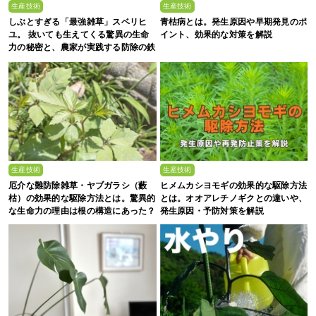
生産技術
生産技術
しぶとすぎる「最強雑草」スベリヒ
青枯病とは。発生原因や早期発見のポ
ユ。 抜いても生えてくる驚異の生命
イント、効果的な対策を解説
力の秘密と、農家が実践する防除の鉄
則
生産技術
生産技術
厄介な難防除雑草・ヤブガラシ（藪
ヒメムカシヨモギの効果的な駆除方法
枯）の効果的な駆除方法とは。驚異的
とは。オオアレチノギクとの違いや、
な生命力の理由は根の構造にあった？
発生原因・予防対策を解説