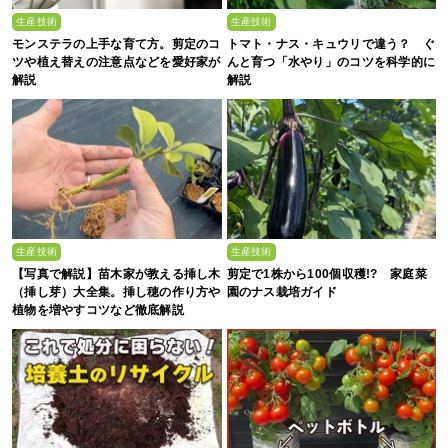
生産技術
生産技術
モンステラの上手な育て方。剪定のコ
トマト・ナス・キュウリで違う？ ぐ
ツや植え替えの注意点などを愛好家が
んと育つ「水やり」のコツを科学的に
解説
解説
生産技術
生産技術
【写真で解説】苗木家が教える挿し木
剪定で1株から100個収穫!? 家庭菜
（挿し芽）大全集。挿し穂の作り方や
園のナス栽培ガイド
植物を増やすコツなど徹底解説