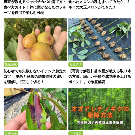
農家が教えるジャボチカバの育て方・
食べたメロンの種をまいてみたら、2
食べ方ガイド｜幹に実がなる幻のフル
キロの大玉メロンができた！
ーツを自宅で楽しむ極意
生産技術
生産技術
初心者でも失敗しないイチジク剪定の
【写真で解説】苗木屋が教える取り木
コツ！ 夏果と秋果の結果習性の違い
の方法。細かい手順や成功率を上げる
を理解して正しく切る！
ポイントまで徹底解説
生産技術
生産技術