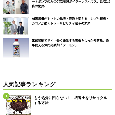
ートポンプのみのCO2削減ボイラーレスハウス、反収1.5
倍の驚異-
AI選果機がトマトの栽培・流通を変える―シブヤ精機・
カゴメが描くトレーサビリティ改革の未来
気候変動で早く・長く発生する害虫をしっかり防除。通
年使える気門封鎖剤『フーモン』
人気記事ランキング
もう処分に困らない！ 培養土をリサイクル
する方法