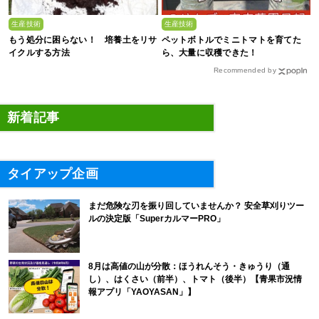
生産技術
生産技術
もう処分に困らない！ 培養土をリサ
ペットボトルでミニトマトを育てた
イクルする方法
ら、大量に収穫できた！
Recommended by
新着記事
タイアップ企画
まだ危険な刃を振り回していませんか？ 安全草刈りツー
ルの決定版「SuperカルマーPRO」
8月は高値の山が分散：ほうれんそう・きゅうり（通
し）、はくさい（前半）、トマト（後半）【青果市況情
報アプリ「YAOYASAN」】