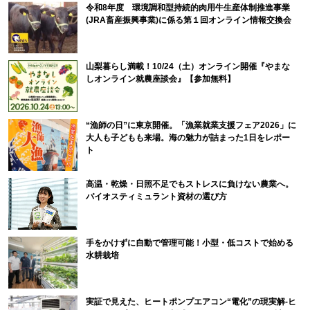
令和8年度 環境調和型持続的肉用牛生産体制推進事業
(JRA畜産振興事業)に係る第１回オンライン情報交換会
山梨暮らし満載！10/24（土）オンライン開催『やまな
しオンライン就農座談会』【参加無料】
“漁師の日”に東京開催。「漁業就業支援フェア2026」に
大人も子どもも来場。海の魅力が詰まった1日をレポー
ト
高温・乾燥・日照不足でもストレスに負けない農業へ。
バイオスティミュラント資材の選び方
手をかけずに自動で管理可能！小型・低コストで始める
水耕栽培
実証で見えた、ヒートポンプエアコン“電化”の現実解-ヒ