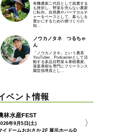
有機農家二代目として就農する
も挫折し、野菜を売らない農家
に転向。自然農やパーマカルチ
ャーをベースとして、暮らしを
豊かにするための畑づくりの
知…
ノウカノタネ つるちゃ
ん
「ノウカノタネ」という農系
YouTuber、Podcasterとして活
動する多品目野菜＆果樹農家。
落葉果樹を専門にフリーランス
園芸指導員とし…
イベント情報
農林水産FEST
2026年9月5日(土)
マイドームおおさか 2F 展示ホールD