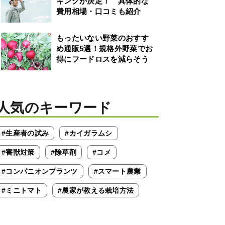
キングが決定！ 具体的な
費用相場・口コミも紹介
もったいない野菜のおすす
め通販5選！規格外野菜でお
得にフードロスを減らそう
人気のキーワード
#生産者の試み
#カイガラムシ
#害獣対策
#除草剤
#コメ
#コンパニオンプランツ
#スマート農業
#ミニトマト
#農家が教える栽培方法