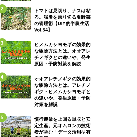
トマトは見切り、ナスは粘
る。猛暑を乗り切る夏野菜
の管理術【DIY的半農生活
Vol.54】
ヒメムカシヨモギの効果的
な駆除方法とは。オオアレ
チノギクとの違いや、発生
原因・予防対策を解説
オオアレチノギクの効果的
な駆除方法とは。アレチノ
ギク・ヒメムカシヨモギと
の違いや、発生原因・予防
対策を解説
慣行農業を上回る単収と安
定生産。元オムロンの技術
者が挑む「データ活用型有