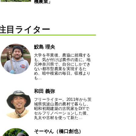
機農業」
注目ライター
鮫島 理央
大学を卒業後、農協に就職する
も、気が付けば農作の道に。地
元神奈川県で、自分にしかでき
ない都市型農業を実現するた
め、暗中模索の毎日。収穫より
も…
和田 義弥
フリーライター。2011年から茨
城県筑波山麓の農村で暮らし、
昭和初期建築の古民家をDIYで
セルフリノベーションした後、
丸太や古材を使って新た…
そーやん（橋口創也）