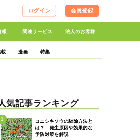
ログイン
会員登録
情報
関連サービス
法人のお客様
連載
漫画
特集
人気記事ランキング
コニシキソウの駆除方法と
は？ 発生原因や効果的な
予防対策を解説