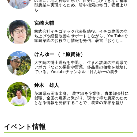
の道に。地元神奈川県で、自分にしかできない都市
型農業を実現するため、暗中模索の毎日。収穫より
も…
宮崎大輔
株式会社イチゴテック代表取締役。イチゴ農園の立
ち上げや経営改善をサポートしながら、YouTubeで
家庭菜園のお役立ち情報を発信。著書『おうち…
けんゆー （上原賢祐）
大学院の博士過程を中退し、生まれ故郷の沖縄県で
アボカドなどの果樹や野菜、多品目の植物を栽培し
ている。Youtubeチャンネル「けんゆーの農ラ…
鈴木 雄人
茨城県石岡市出身。 農学部を卒業後、青果卸会社に
就職。全国の農家と繋がり、現地で得た農家のため
となる情報を発信することで、農業の業界を盛り…
イベント情報