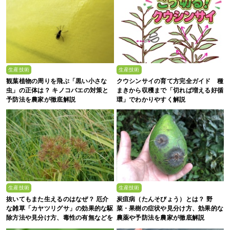
生産技術
生産技術
観葉植物の周りを飛ぶ「黒い小さな
クウシンサイの育て方完全ガイド 種
虫」の正体は？ キノコバエの対策と
まきから収穫まで「切れば増える好循
予防法を農家が徹底解説
環」でわかりやすく解説
生産技術
生産技術
抜いてもまた生えるのはなぜ？ 厄介
炭疽病（たんそびょう）とは？ 野
な雑草「カヤツリグサ」の効果的な駆
菜・果樹の症状や見分け方、効果的な
除方法や見分け方、毒性の有無などを
農薬や予防法を農家が徹底解説
農家が解説