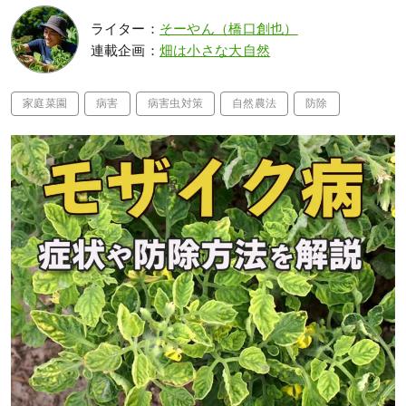
ライター：
そーやん（橋口創也）
連載企画：
畑は小さな大自然
家庭菜園
病害
病害虫対策
自然農法
防除