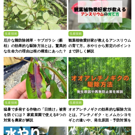
生産技術
生産技術
厄介な難防除雑草・ヤブガラシ（藪
観葉植物愛好家が教えるアンスリウム
枯）の効果的な駆除方法とは。驚異的
の育て方。水やりから剪定のポイント
な生命力の理由は根の構造にあった？
まで詳しく解説
生産技術
生産技術
猛暑で多発する作物の「日焼け」被害
オオアレチノギクの効果的な駆除方法
を防ぐには？ 家庭菜園で使える8つの
とは。アレチノギク・ヒメムカシヨモ
対策を農家が解説
ギとの違いや、発生原因・予防対策を
解説