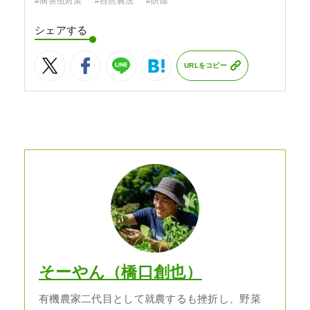
#病害虫対策
#自然農法
#防除
シェアする
URLをコピー
そーやん（橋口創也）
有機農家二代目として就農するも挫折し、野菜