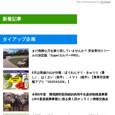
Recommended by
新着記事
タイアップ企画
まだ危険な刃を振り回していませんか？ 安全草刈りツー
ルの決定版「SuperカルマーPRO」
8月は高値の山が分散：ほうれんそう・きゅうり（通
し）、はくさい（前半）、トマト（後半）【青果市況情
報アプリ「YAOYASAN」】
令和8年度 環境調和型持続的肉用牛生産体制推進事業
(JRA畜産振興事業)に係る第１回オンライン情報交換会