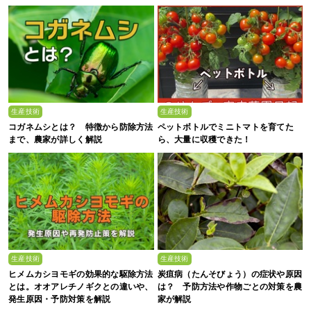
生産技術
生産技術
コガネムシとは？ 特徴から防除方法
ペットボトルでミニトマトを育てた
まで、農家が詳しく解説
ら、大量に収穫できた！
生産技術
生産技術
ヒメムカシヨモギの効果的な駆除方法
炭疽病（たんそびょう）の症状や原因
とは。オオアレチノギクとの違いや、
は？ 予防方法や作物ごとの対策を農
発生原因・予防対策を解説
家が解説