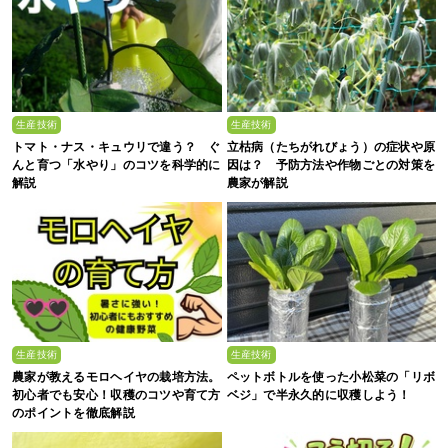
生産技術
生産技術
トマト・ナス・キュウリで違う？ ぐ
立枯病（たちがれびょう）の症状や原
んと育つ「水やり」のコツを科学的に
因は？ 予防方法や作物ごとの対策を
解説
農家が解説
生産技術
生産技術
農家が教えるモロヘイヤの栽培方法。
ペットボトルを使った小松菜の「リボ
初心者でも安心！収穫のコツや育て方
ベジ」で半永久的に収穫しよう！
のポイントを徹底解説