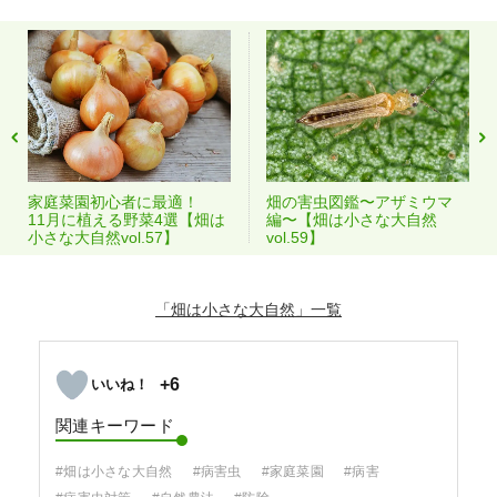
家庭菜園初心者に最適！
畑の害虫図鑑〜アザミウマ
11月に植える野菜4選【畑は
編〜【畑は小さな大自然
小さな大自然vol.57】
vol.59】
「畑は小さな大自然」
+6
関連キーワード
#畑は小さな大自然
#病害虫
#家庭菜園
#病害