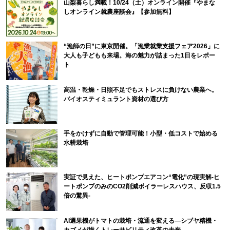
山梨暮らし満載！10/24（土）オンライン開催『やまな
しオンライン就農座談会』【参加無料】
“漁師の日”に東京開催。「漁業就業支援フェア2026」に
大人も子どもも来場。海の魅力が詰まった1日をレポー
ト
高温・乾燥・日照不足でもストレスに負けない農業へ。
バイオスティミュラント資材の選び方
手をかけずに自動で管理可能！小型・低コストで始める
水耕栽培
実証で見えた、ヒートポンプエアコン“電化”の現実解-ヒ
ートポンプのみのCO2削減ボイラーレスハウス、反収1.5
倍の驚異-
AI選果機がトマトの栽培・流通を変える―シブヤ精機・