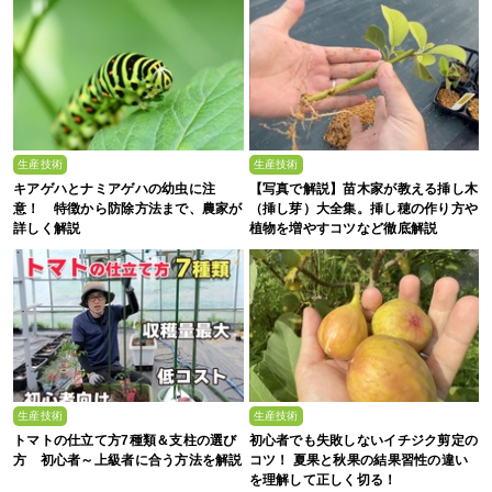
生産技術
生産技術
キアゲハとナミアゲハの幼虫に注
【写真で解説】苗木家が教える挿し木
意！ 特徴から防除方法まで、農家が
（挿し芽）大全集。挿し穂の作り方や
詳しく解説
植物を増やすコツなど徹底解説
生産技術
生産技術
トマトの仕立て方7種類＆支柱の選び
初心者でも失敗しないイチジク剪定の
方 初心者～上級者に合う方法を解説
コツ！ 夏果と秋果の結果習性の違い
を理解して正しく切る！