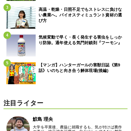
高温・乾燥・日照不足でもストレスに負けな
い農業へ。バイオスティミュラント資材の選
び方
気候変動で早く・長く発生する害虫をしっか
り防除。通年使える気門封鎖剤『フーモン』
【マンガ】ハンターガールの害獣日誌《第9
話》いのちと向き合う解体現場(後編)
注目ライター
鮫島 理央
大学を卒業後、農協に就職するも、気が付けば農作