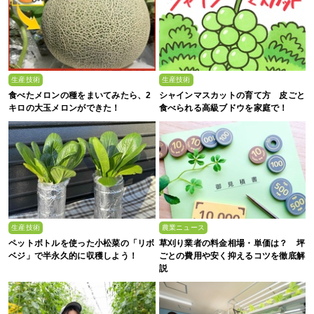
生産技術
生産技術
食べたメロンの種をまいてみたら、2
シャインマスカットの育て方 皮ごと
キロの大玉メロンができた！
食べられる高級ブドウを家庭で！
生産技術
農業ニュース
ペットボトルを使った小松菜の「リボ
草刈り業者の料金相場・単価は？ 坪
ベジ」で半永久的に収穫しよう！
ごとの費用や安く抑えるコツを徹底解
説