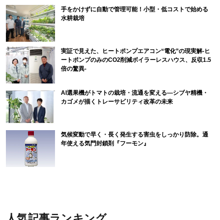
手をかけずに自動で管理可能！小型・低コストで始める
水耕栽培
実証で見えた、ヒートポンプエアコン“電化”の現実解-ヒ
ートポンプのみのCO2削減ボイラーレスハウス、反収1.5
倍の驚異-
AI選果機がトマトの栽培・流通を変える―シブヤ精機・
カゴメが描くトレーサビリティ改革の未来
気候変動で早く・長く発生する害虫をしっかり防除。通
年使える気門封鎖剤『フーモン』
人気記事ランキング