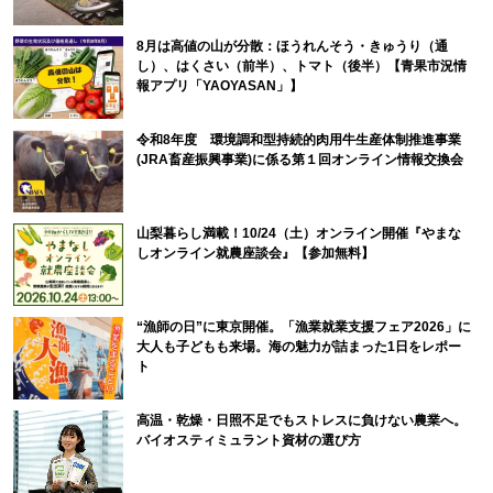
8月は高値の山が分散：ほうれんそう・きゅうり（通
し）、はくさい（前半）、トマト（後半）【青果市況情
報アプリ「YAOYASAN」】
令和8年度 環境調和型持続的肉用牛生産体制推進事業
(JRA畜産振興事業)に係る第１回オンライン情報交換会
山梨暮らし満載！10/24（土）オンライン開催『やまな
しオンライン就農座談会』【参加無料】
“漁師の日”に東京開催。「漁業就業支援フェア2026」に
大人も子どもも来場。海の魅力が詰まった1日をレポー
ト
高温・乾燥・日照不足でもストレスに負けない農業へ。
バイオスティミュラント資材の選び方