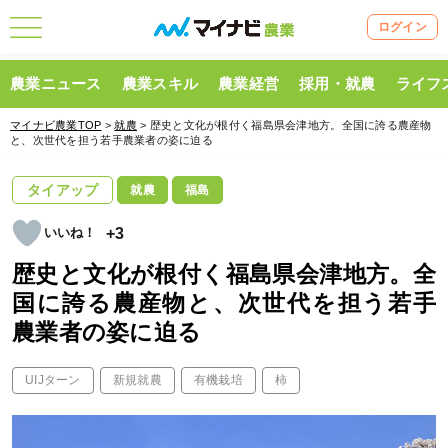
ログイン
農業ニュース
農業スキル
農業経営
採用・就農
ライフ
マイナビ農業TOP
>
就農
> 歴史と文化が根付く福島県会津地方。全国に誇る農産物
と、次世代を担う若手農業者の姿に迫る
タイアップ
就農
福島
+3
歴史と文化が根付く福島県会津地方。全
国に誇る農産物と、次世代を担う若手
農業者の姿に迫る
UIJターン
新規就農
有機栽培
柿