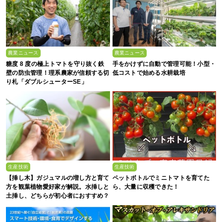
農業ニュース
農業ニュース
糖度 8 度の極上トマトを守り抜く鉄
手をかけずに自動で管理可能！小型・
壁の防虫管理！理系農家が信頼する切
低コストで始める水耕栽培
り札「ダブルシューターSE」
生産技術
生産技術
【挿し木】ガジュマルの増し方と育て
ペットボトルでミニトマトを育てた
方を観葉植物愛好家が解説。水挿しと
ら、大量に収穫できた！
土挿し、どちらが初心者におすすめ？