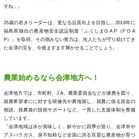
すね」。
25歳の若きリーダーは、更なる品質向上を目指し、2018年に
福島県独自の農産物安全認証制度「ふくしまG A P（F G A
P）」を取得。その弛みない努力は、先人たちが守り続けてき
た会津の宝を、今後ますます輝かせることでしょう。
農業始めるなら会津地方へ！
会津地方では、市町村、J A、農業委員会などが連携を図り、
就農希望者にに対する研修先や農地探し、就農に係る資金の
相談、就農後の技術サポートなど、一貫した支援体制を整備
しています。
「会津地域は水が美味しく、鮮やかに四季が巡り、会津米や
アスパラガス、身不知柿など全国に誇る良質な農産物が育つ