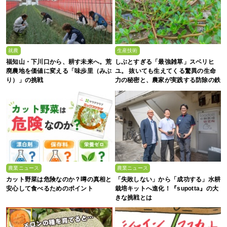
就農
生産技術
福知山・下川口から、耕す未来へ。荒
しぶとすぎる「最強雑草」スベリヒ
廃農地を価値に変える「味歩里（みぶ
ユ。 抜いても生えてくる驚異の生命
り）」の挑戦
力の秘密と、農家が実践する防除の鉄
則
農業ニュース
農業ニュース
カット野菜は危険なのか？噂の真相と
「失敗しない」から「成功する」水耕
安心して食べるためのポイント
栽培キットへ進化！『supotta』の大
きな挑戦とは