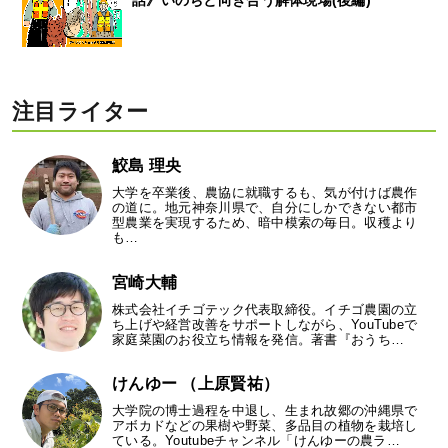
話》いのちと向き合う解体現場(後編)
注目ライター
鮫島 理央
大学を卒業後、農協に就職するも、気が付けば農作
の道に。地元神奈川県で、自分にしかできない都市
型農業を実現するため、暗中模索の毎日。収穫より
も…
宮崎大輔
株式会社イチゴテック代表取締役。イチゴ農園の立
ち上げや経営改善をサポートしながら、YouTubeで
家庭菜園のお役立ち情報を発信。著書『おうち…
けんゆー （上原賢祐）
大学院の博士過程を中退し、生まれ故郷の沖縄県で
アボカドなどの果樹や野菜、多品目の植物を栽培し
ている。Youtubeチャンネル「けんゆーの農ラ…