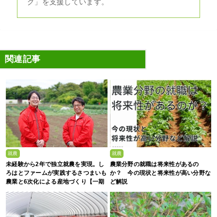
グ」を支援しています。
関連記事
就農
就農
未経験から2年で独立就農を実現。し
農業分野の就職は将来性があるの
ろはとファームが実践するさつまいも
か？ 今の現状と将来性が高い分野な
農業と6次化による産地づくり【一期
ど解説
生募集】