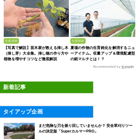
生産技術
生産技術
【写真で解説】苗木家が教える挿し木
夏場の作物の生育鈍化を解消するニュ
（挿し芽）大全集。挿し穂の作り方や
ーアイテム。収量アップ＆環境配慮型
植物を増やすコツなど徹底解説
の紙マルチとは！？
Recommended by
新着記事
タイアップ企画
まだ危険な刃を振り回していませんか？ 安全草刈りツー
ルの決定版「SuperカルマーPRO」