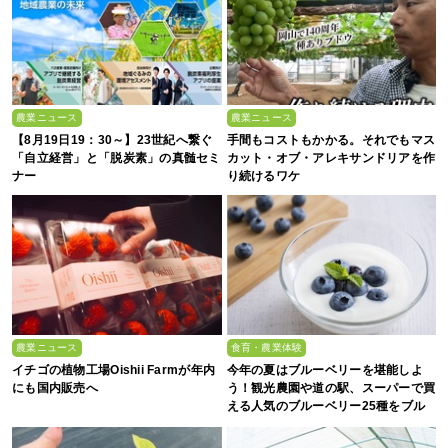
農業ニュース
農業ニュース
【8月19日19：30～】23世紀へ繋ぐ
手間もコストもかかる。それでもマス
「自立経営」と「脱炭素」の真髄セミ
カット・オブ・アレキサンドリアを作
ナー
り続けるワケ
農業ニュース
食育・農業体験
イチゴの植物工場Oishii Farmが年内
今年の夏はブルーベリーを堪能しよ
にも国内販売へ
う！観光農園や道の駅、スーパーで買
える人気のブルーベリー25種をブル
ーベリー農家の息子が解説