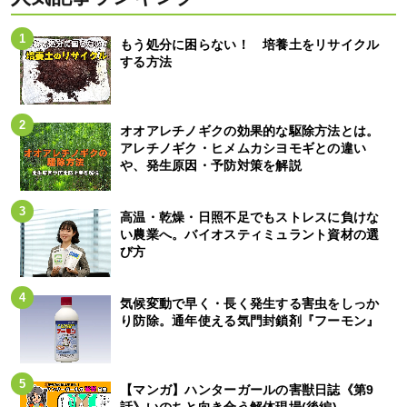
もう処分に困らない！ 培養土をリサイクル
する方法
オオアレチノギクの効果的な駆除方法とは。
アレチノギク・ヒメムカシヨモギとの違い
や、発生原因・予防対策を解説
高温・乾燥・日照不足でもストレスに負けな
い農業へ。バイオスティミュラント資材の選
び方
気候変動で早く・長く発生する害虫をしっか
り防除。通年使える気門封鎖剤『フーモン』
【マンガ】ハンターガールの害獣日誌《第9