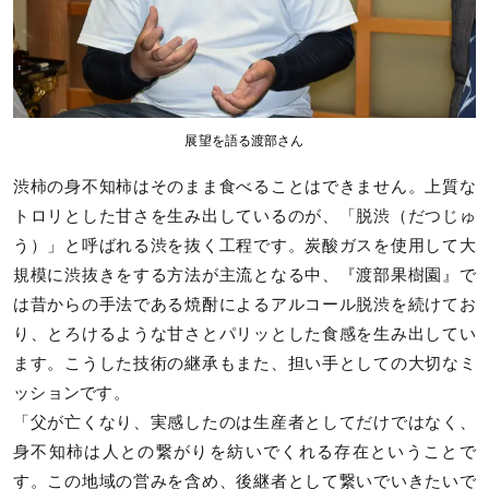
展望を語る渡部さん
渋柿の身不知柿はそのまま食べることはできません。上質な
トロリとした甘さを生み出しているのが、「脱渋（だつじゅ
う）」と呼ばれる渋を抜く工程です。炭酸ガスを使用して大
規模に渋抜きをする方法が主流となる中、『渡部果樹園』で
は昔からの手法である焼酎によるアルコール脱渋を続けてお
り、とろけるような甘さとパリッとした食感を生み出してい
ます。こうした技術の継承もまた、担い手としての大切なミ
ッションです。
「父が亡くなり、実感したのは生産者としてだけではなく、
身不知柿は人との繋がりを紡いでくれる存在ということで
す。この地域の営みを含め、後継者として繋いでいきたいで