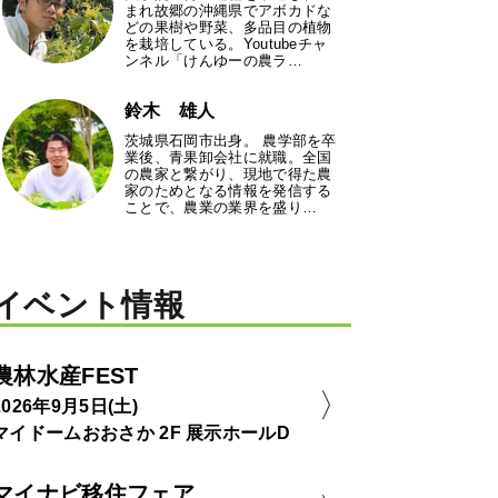
まれ故郷の沖縄県でアボカドな
どの果樹や野菜、多品目の植物
を栽培している。Youtubeチャ
ンネル「けんゆーの農ラ…
鈴木 雄人
茨城県石岡市出身。 農学部を卒
業後、青果卸会社に就職。全国
の農家と繋がり、現地で得た農
家のためとなる情報を発信する
ことで、農業の業界を盛り…
イベント情報
農林水産FEST
2026年9月5日(土)
マイドームおおさか 2F 展示ホールD
マイナビ移住フェア