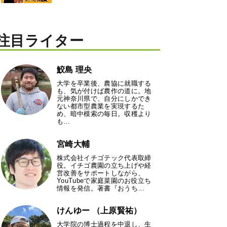
注目ライター
鮫島 理央
大学を卒業後、農協に就職する
も、気が付けば農作の道に。地
元神奈川県で、自分にしかでき
ない都市型農業を実現するた
め、暗中模索の毎日。収穫より
も…
宮崎大輔
株式会社イチゴテック代表取締
役。イチゴ農園の立ち上げや経
営改善をサポートしながら、
YouTubeで家庭菜園のお役立ち
情報を発信。著書『おうち…
けんゆー （上原賢祐）
大学院の博士過程を中退し、生