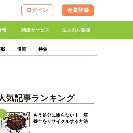
ログイン
会員登録
情報
関連サービス
法人のお客様
連載
漫画
特集
人気記事ランキング
もう処分に困らない！ 培
養土をリサイクルする方法