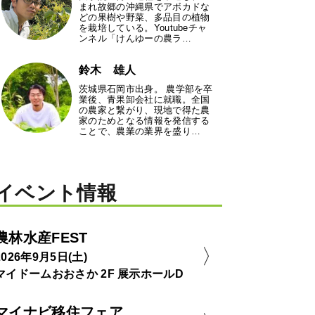
まれ故郷の沖縄県でアボカドな
どの果樹や野菜、多品目の植物
を栽培している。Youtubeチャ
ンネル「けんゆーの農ラ…
鈴木 雄人
茨城県石岡市出身。 農学部を卒
業後、青果卸会社に就職。全国
の農家と繋がり、現地で得た農
家のためとなる情報を発信する
ことで、農業の業界を盛り…
イベント情報
農林水産FEST
2026年9月5日(土)
マイドームおおさか 2F 展示ホールD
マイナビ移住フェア