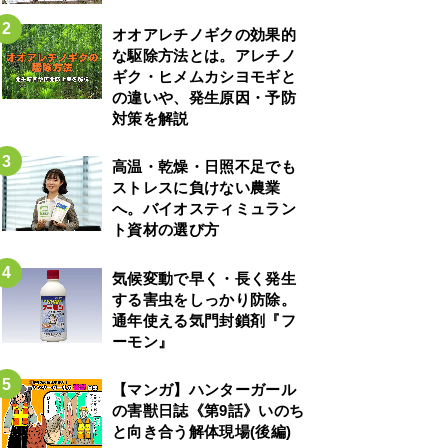
オオアレチノギクの効果的
な駆除方法とは。アレチノ
ギク・ヒメムカシヨモギと
の違いや、発生原因・予防
対策を解説
高温・乾燥・日照不足でも
ストレスに負けない農業
へ。バイオスティミュラン
ト資材の選び方
気候変動で早く・長く発生
する害虫をしっかり防除。
通年使える気門封鎖剤『フ
ーモン』
【マンガ】ハンターガール
の害獣日誌《第9話》いのち
と向き合う解体現場(後編)