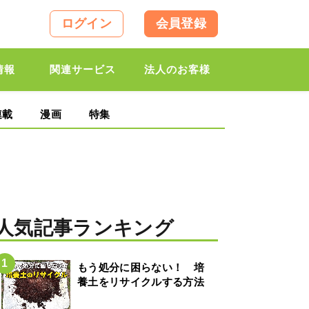
ログイン
会員登録
情報
関連サービス
法人のお客様
連載
漫画
特集
人気記事ランキング
もう処分に困らない！ 培
養土をリサイクルする方法