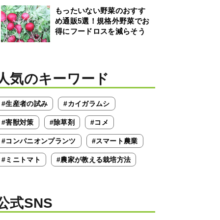
もったいない野菜のおすす
め通販5選！規格外野菜でお
得にフードロスを減らそう
人気のキーワード
#生産者の試み
#カイガラムシ
#害獣対策
#除草剤
#コメ
#コンパニオンプランツ
#スマート農業
#ミニトマト
#農家が教える栽培方法
公式SNS