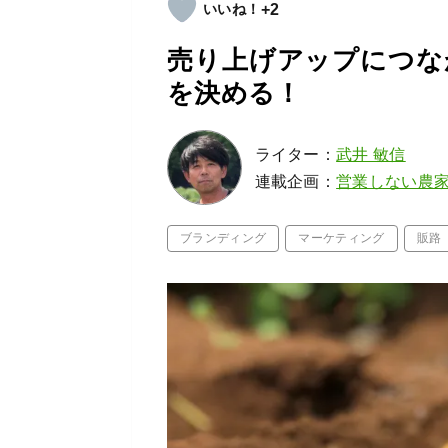
+2
売り上げアップにつな
を決める！
ライター：
武井 敏信
連載企画：
営業しない農
ブランディング
マーケティング
販路