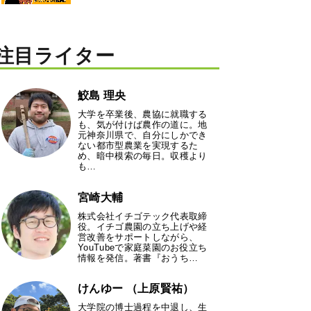
注目ライター
鮫島 理央
大学を卒業後、農協に就職する
も、気が付けば農作の道に。地
元神奈川県で、自分にしかでき
ない都市型農業を実現するた
め、暗中模索の毎日。収穫より
も…
宮崎大輔
株式会社イチゴテック代表取締
役。イチゴ農園の立ち上げや経
営改善をサポートしながら、
YouTubeで家庭菜園のお役立ち
情報を発信。著書『おうち…
けんゆー （上原賢祐）
大学院の博士過程を中退し、生