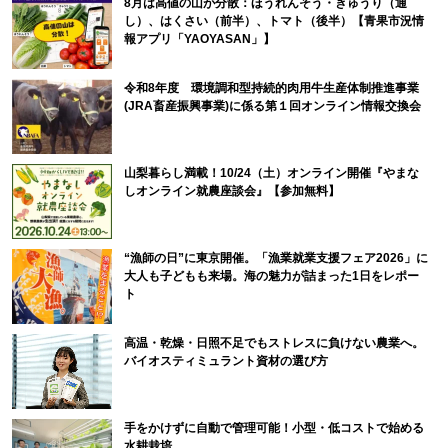
8月は高値の山が分散：ほうれんそう・きゅうり（通
し）、はくさい（前半）、トマト（後半）【青果市況情
報アプリ「YAOYASAN」】
令和8年度 環境調和型持続的肉用牛生産体制推進事業
(JRA畜産振興事業)に係る第１回オンライン情報交換会
山梨暮らし満載！10/24（土）オンライン開催『やまな
しオンライン就農座談会』【参加無料】
“漁師の日”に東京開催。「漁業就業支援フェア2026」に
大人も子どもも来場。海の魅力が詰まった1日をレポー
ト
高温・乾燥・日照不足でもストレスに負けない農業へ。
バイオスティミュラント資材の選び方
手をかけずに自動で管理可能！小型・低コストで始める
水耕栽培