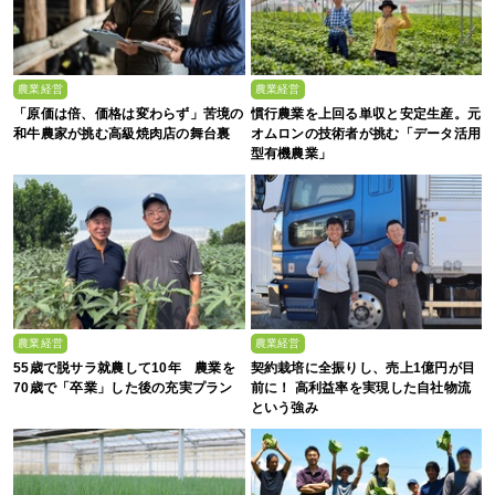
農業経営
農業経営
「原価は倍、価格は変わらず」苦境の
慣行農業を上回る単収と安定生産。元
和牛農家が挑む高級焼肉店の舞台裏
オムロンの技術者が挑む「データ活用
型有機農業」
農業経営
農業経営
55歳で脱サラ就農して10年 農業を
契約栽培に全振りし、売上1億円が目
70歳で「卒業」した後の充実プラン
前に！ 高利益率を実現した自社物流
という強み