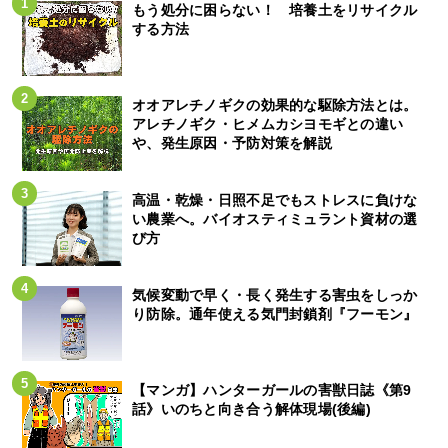
もう処分に困らない！ 培養土をリサイクル
する方法
オオアレチノギクの効果的な駆除方法とは。
アレチノギク・ヒメムカシヨモギとの違い
や、発生原因・予防対策を解説
高温・乾燥・日照不足でもストレスに負けな
い農業へ。バイオスティミュラント資材の選
び方
気候変動で早く・長く発生する害虫をしっか
り防除。通年使える気門封鎖剤『フーモン』
【マンガ】ハンターガールの害獣日誌《第9
話》いのちと向き合う解体現場(後編)