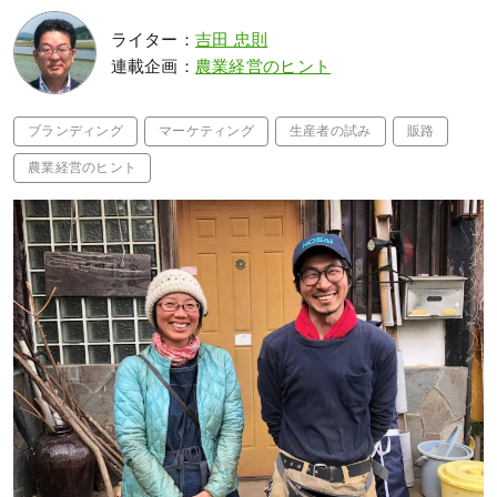
ライター：
吉田 忠則
連載企画：
農業経営のヒント
ブランディング
マーケティング
生産者の試み
販路
農業経営のヒント