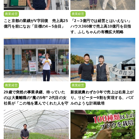
農業経営
農業経営
こと京都の業績がV字回復 売上高25
「2～3億円では経営とはいえない」
億円を前になお「目標の4～5合目」
ハウス360棟で売上高10億円を目指
す、ふしちゃんの有機拡大戦略
農業経営
農業経営
29歳で突然の事業承継、待っていた
新規就農わずか3年で売上は右肩上が
のは大量離職の“魔の5年” 2代目の女
り。リピーター9割を実現する、パズ
社長が「この地を選んでくれた人を守
ルのような計画栽培
る」と誓った日