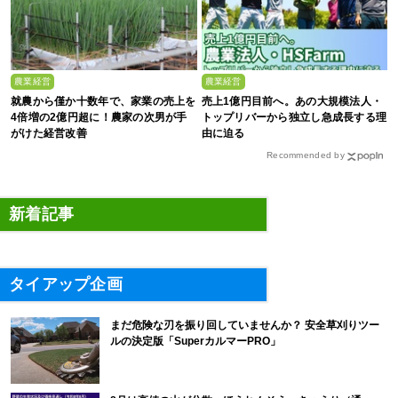
農業経営
農業経営
就農から僅か十数年で、家業の売上を
売上1億円目前へ。あの大規模法人・
4倍増の2億円超に！農家の次男が手
トップリバーから独立し急成長する理
がけた経営改善
由に迫る
Recommended by
新着記事
タイアップ企画
まだ危険な刃を振り回していませんか？ 安全草刈りツー
ルの決定版「SuperカルマーPRO」