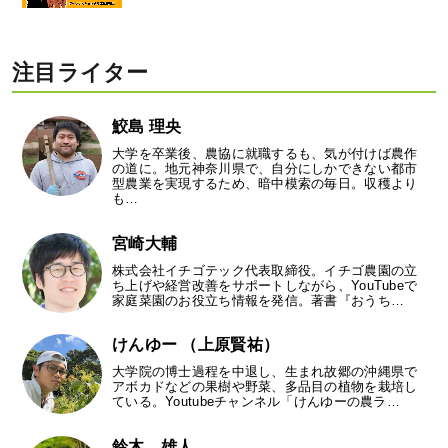
注目ライター
鮫島 理央
大学を卒業後、農協に就職するも、気が付けば農作
の道に。地元神奈川県で、自分にしかできない都市
型農業を実現するため、暗中模索の毎日。収穫より
も…
宮崎大輔
株式会社イチゴテック代表取締役。イチゴ農園の立
ち上げや経営改善をサポートしながら、YouTubeで
家庭菜園のお役立ち情報を発信。著書『おうち…
けんゆー （上原賢祐）
大学院の博士過程を中退し、生まれ故郷の沖縄県で
アボカドなどの果樹や野菜、多品目の植物を栽培し
ている。Youtubeチャンネル「けんゆーの農ラ…
鈴木 雄人