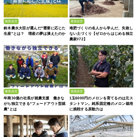
農業経営
農業経営
鈴木農水大臣が選んだ“需要に応じた
堆肥づくりの名人から学んだ、失敗し
生産”とは？ 増産の夢は潰えたのか
ない土づくり【ゼロからはじめる独立
農家#72】
農業経営
農業経営
年商30億の社長が就農支援 働きな
1玉6000円のメロンを育てるのは元ス
がら独立できる“フェードアウト型就
タントマン。純系固定種のメロン栽培
農”とは
に挑戦する原動力は