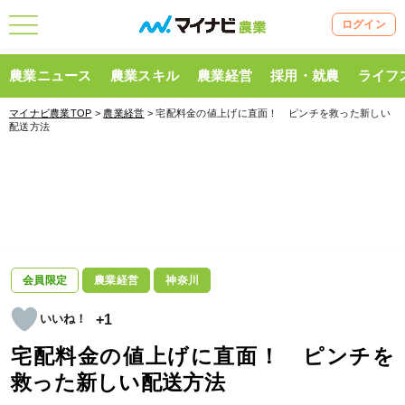
ログイン
農業ニュース
農業スキル
農業経営
採用・就農
ライフ
マイナビ農業TOP
>
農業経営
> 宅配料金の値上げに直面！ ピンチを救った新しい
配送方法
会員限定
農業経営
神奈川
+1
宅配料金の値上げに直面！ ピンチを
救った新しい配送方法