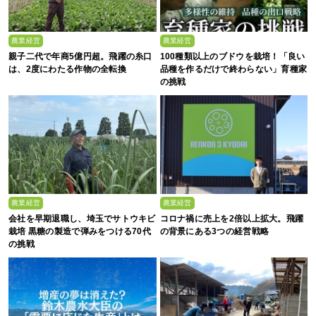
農業経営
農業経営
親子二代で年商5億円超。飛躍の糸口
100種類以上のブドウを栽培！「良い
は、2度にわたる作物の全転換
品種を作るだけで終わらない」育種家
の挑戦
農業経営
農業経営
会社を早期退職し、埼玉でサトウキビ
コロナ禍に売上を2倍以上拡大。飛躍
栽培 黒糖の製造で弾みをつける70代
の背景にある3つの経営戦略
の挑戦