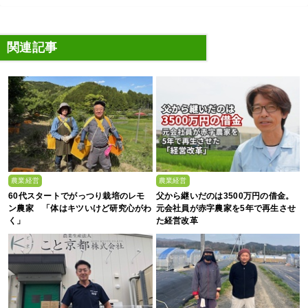
関連記事
農業経営
農業経営
60代スタートでがっつり栽培のレモ
父から継いだのは3500万円の借金。
ン農家 「体はキツいけど研究心がわ
元会社員が赤字農家を5年で再生させ
く」
た経営改革