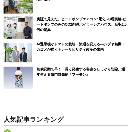
実証で見えた、ヒートポンプエアコン“電化”の現実解-ヒ
ートポンプのみのCO2削減ボイラーレスハウス、反収1.5
倍の驚異-
AI選果機がトマトの栽培・流通を変える―シブヤ精機・
カゴメが描くトレーサビリティ改革の未来
気候変動で早く・長く発生する害虫をしっかり防除。通
年使える気門封鎖剤『フーモン』
人気記事ランキング