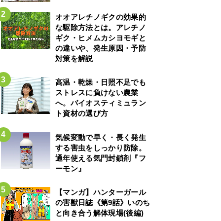
オオアレチノギクの効果的
な駆除方法とは。アレチノ
ギク・ヒメムカシヨモギと
の違いや、発生原因・予防
対策を解説
高温・乾燥・日照不足でも
ストレスに負けない農業
へ。バイオスティミュラン
ト資材の選び方
気候変動で早く・長く発生
する害虫をしっかり防除。
通年使える気門封鎖剤『フ
ーモン』
【マンガ】ハンターガール
の害獣日誌《第9話》いのち
と向き合う解体現場(後編)