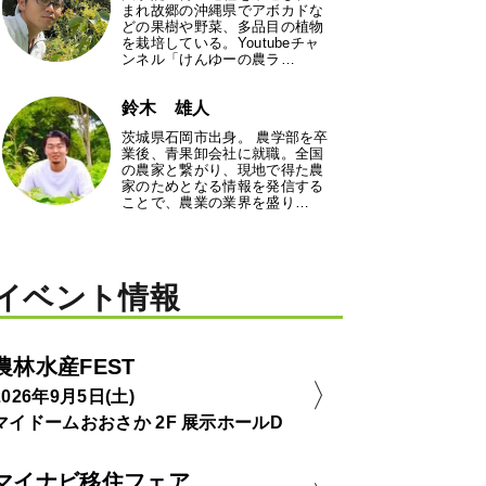
まれ故郷の沖縄県でアボカドな
どの果樹や野菜、多品目の植物
を栽培している。Youtubeチャ
ンネル「けんゆーの農ラ…
鈴木 雄人
茨城県石岡市出身。 農学部を卒
業後、青果卸会社に就職。全国
の農家と繋がり、現地で得た農
家のためとなる情報を発信する
ことで、農業の業界を盛り…
イベント情報
農林水産FEST
2026年9月5日(土)
マイドームおおさか 2F 展示ホールD
マイナビ移住フェア