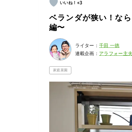
+3
ベランダが狭い！なら“
編〜
ライター：
千田 一徳
連載企画：
アラフォー主
家庭菜園