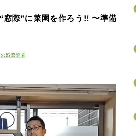
窓際”に菜園を作ろう!! 〜準備
夫の窓際菜園