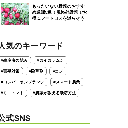
もったいない野菜のおすす
め通販5選！規格外野菜でお
得にフードロスを減らそう
人気のキーワード
#生産者の試み
#カイガラムシ
#害獣対策
#除草剤
#コメ
#コンパニオンプランツ
#スマート農業
#ミニトマト
#農家が教える栽培方法
公式SNS