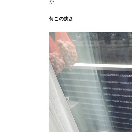
が
何この狭さ