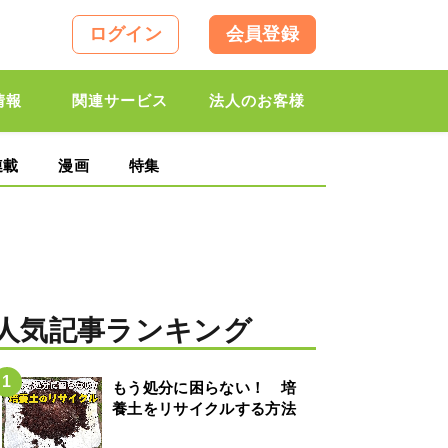
ログイン
会員登録
情報
関連サービス
法人のお客様
連載
漫画
特集
人気記事ランキング
もう処分に困らない！ 培
養土をリサイクルする方法