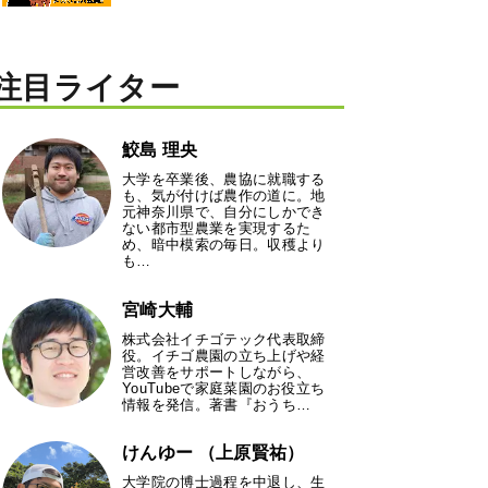
注目ライター
鮫島 理央
大学を卒業後、農協に就職する
も、気が付けば農作の道に。地
元神奈川県で、自分にしかでき
ない都市型農業を実現するた
め、暗中模索の毎日。収穫より
も…
宮崎大輔
株式会社イチゴテック代表取締
役。イチゴ農園の立ち上げや経
営改善をサポートしながら、
YouTubeで家庭菜園のお役立ち
情報を発信。著書『おうち…
けんゆー （上原賢祐）
大学院の博士過程を中退し、生