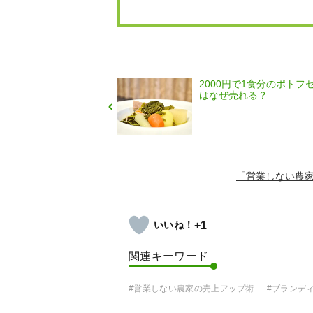
2000円で1食分のポトフ
はなぜ売れる？
「営業しない農
+1
関連キーワード
#営業しない農家の売上アップ術
#ブランデ