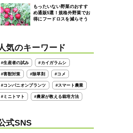
もったいない野菜のおすす
め通販5選！規格外野菜でお
得にフードロスを減らそう
人気のキーワード
#生産者の試み
#カイガラムシ
#害獣対策
#除草剤
#コメ
#コンパニオンプランツ
#スマート農業
#ミニトマト
#農家が教える栽培方法
公式SNS