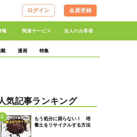
ログイン
会員登録
情報
関連サービス
法人のお客様
連載
漫画
特集
人気記事ランキング
もう処分に困らない！ 培
養土をリサイクルする方法