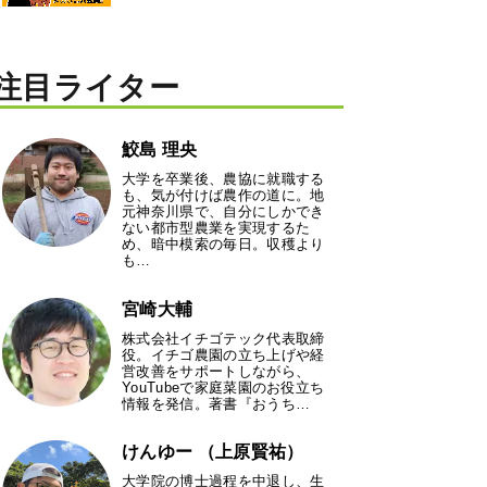
注目ライター
鮫島 理央
大学を卒業後、農協に就職する
も、気が付けば農作の道に。地
元神奈川県で、自分にしかでき
ない都市型農業を実現するた
め、暗中模索の毎日。収穫より
も…
宮崎大輔
株式会社イチゴテック代表取締
役。イチゴ農園の立ち上げや経
営改善をサポートしながら、
YouTubeで家庭菜園のお役立ち
情報を発信。著書『おうち…
けんゆー （上原賢祐）
大学院の博士過程を中退し、生