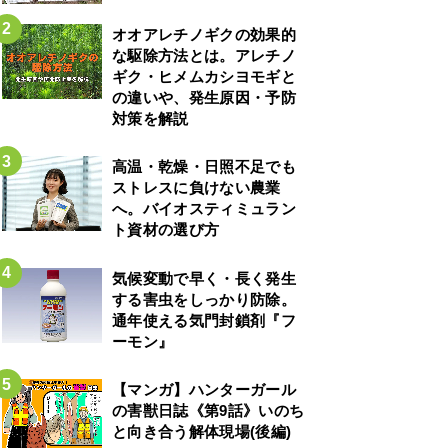
オオアレチノギクの効果的
な駆除方法とは。アレチノ
ギク・ヒメムカシヨモギと
の違いや、発生原因・予防
対策を解説
高温・乾燥・日照不足でも
ストレスに負けない農業
へ。バイオスティミュラン
ト資材の選び方
気候変動で早く・長く発生
する害虫をしっかり防除。
通年使える気門封鎖剤『フ
ーモン』
【マンガ】ハンターガール
の害獣日誌《第9話》いのち
と向き合う解体現場(後編)