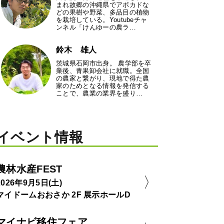
まれ故郷の沖縄県でアボカドな
どの果樹や野菜、多品目の植物
を栽培している。Youtubeチャ
ンネル「けんゆーの農ラ…
鈴木 雄人
茨城県石岡市出身。 農学部を卒
業後、青果卸会社に就職。全国
の農家と繋がり、現地で得た農
家のためとなる情報を発信する
ことで、農業の業界を盛り…
イベント情報
農林水産FEST
2026年9月5日(土)
マイドームおおさか 2F 展示ホールD
マイナビ移住フェア