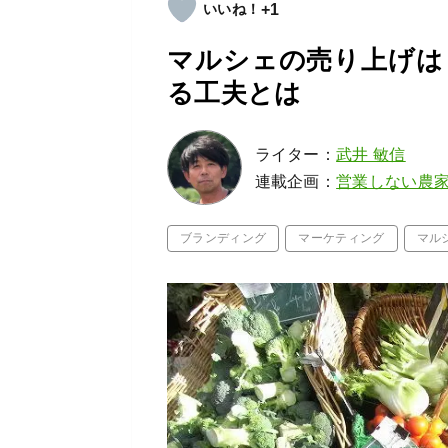
+1
マルシェの売り上げは
る工夫とは
ライター：
武井 敏信
連載企画：
営業しない農
ブランディング
マーケティング
マル