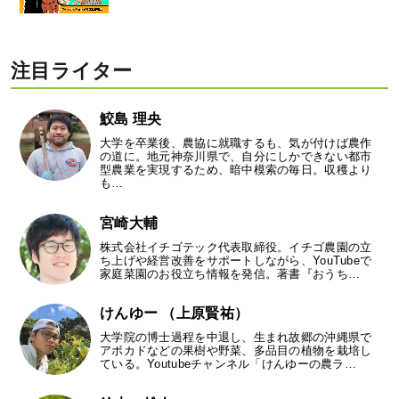
注目ライター
鮫島 理央
大学を卒業後、農協に就職するも、気が付けば農作
の道に。地元神奈川県で、自分にしかできない都市
型農業を実現するため、暗中模索の毎日。収穫より
も…
宮崎大輔
株式会社イチゴテック代表取締役。イチゴ農園の立
ち上げや経営改善をサポートしながら、YouTubeで
家庭菜園のお役立ち情報を発信。著書『おうち…
けんゆー （上原賢祐）
大学院の博士過程を中退し、生まれ故郷の沖縄県で
アボカドなどの果樹や野菜、多品目の植物を栽培し
ている。Youtubeチャンネル「けんゆーの農ラ…