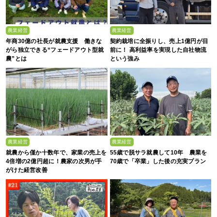
農業経営
農業経営
年商30億の社長が就農支援 働きな
契約栽培に全振りし、売上1億円が目
がら独立できる“フェードアウト型就
前に！ 高利益率を実現した自社物流
農”とは
という強み
農業経営
農業経営
就農から僅か十数年で、家業の売上を
55歳で脱サラ就農して10年 農業を
4倍増の2億円超に！農家の次男が手
70歳で「卒業」した後の充実プラン
がけた経営改善