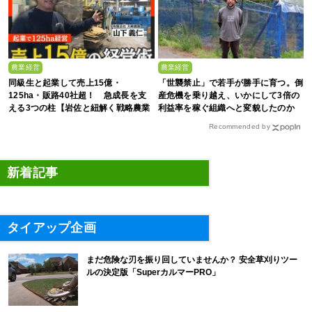
農業経営
農業経営
同級生と起業して売上15億・
「世襲禁止」で若手が勝手に育つ。倒
125ha・販路40社超！ 急成長を支
産危機を乗り越え、いかにして3倍の
える3つの柱【岩佐と紐解く戦略農業
利益率を稼ぐ組織へと変貌したのか
#25】
Recommended by
新着記事
タイアップ企画
まだ危険な刃を振り回していませんか？ 安全草刈りツー
ルの決定版「SuperカルマーPRO」