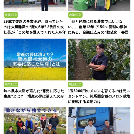
農業経営
農業経営
29歳で突然の事業承継、待っていた
「勘と経験に頼る農業ではいけな
のは大量離職の“魔の5年” 2代目の女
い」。創業12年で150ha管理の根幹
社長が「この地を選んでくれた人を守
にある、金融仕込みの“数値化・書面
る」と誓った日
化”と省力化への貪欲さ
農業経営
農業経営
鈴木農水大臣が選んだ“需要に応じた
1玉6000円のメロンを育てるのは元ス
生産”とは？ 増産の夢は潰えたのか
タントマン。純系固定種のメロン栽培
に挑戦する原動力は