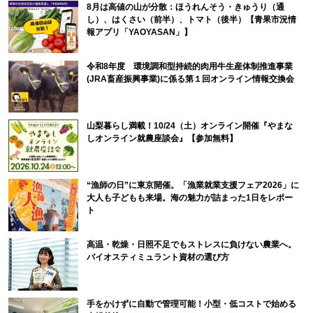
8月は高値の山が分散：ほうれんそう・きゅうり（通
し）、はくさい（前半）、トマト（後半）【青果市況情
報アプリ「YAOYASAN」】
令和8年度 環境調和型持続的肉用牛生産体制推進事業
(JRA畜産振興事業)に係る第１回オンライン情報交換会
山梨暮らし満載！10/24（土）オンライン開催『やまな
しオンライン就農座談会』【参加無料】
“漁師の日”に東京開催。「漁業就業支援フェア2026」に
大人も子どもも来場。海の魅力が詰まった1日をレポー
ト
高温・乾燥・日照不足でもストレスに負けない農業へ。
バイオスティミュラント資材の選び方
手をかけずに自動で管理可能！小型・低コストで始める