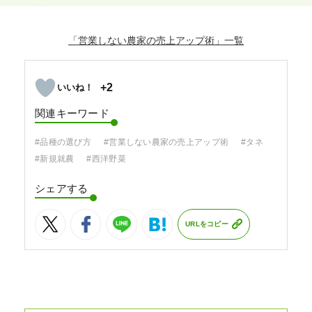
「営業しない農家の売上アップ術」
+2
関連キーワード
#品種の選び方
#営業しない農家の売上アップ術
#タネ
#新規就農
#西洋野菜
シェアする
URLをコピー