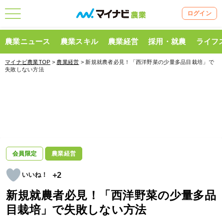
ログイン
農業ニュース
農業スキル
農業経営
採用・就農
ライフ
マイナビ農業TOP
>
農業経営
> 新規就農者必見！「西洋野菜の少量多品目栽培」で
失敗しない方法
会員限定
農業経営
+2
新規就農者必見！「西洋野菜の少量多品
目栽培」で失敗しない方法