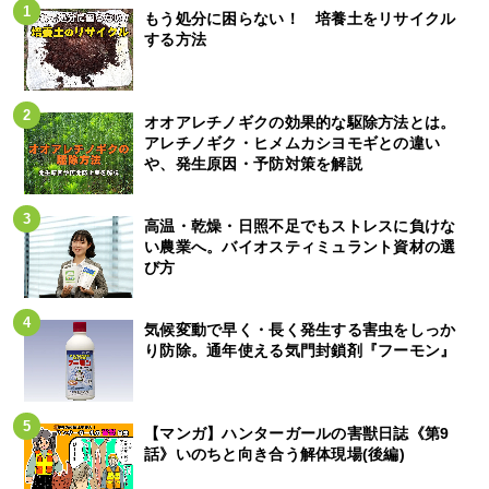
もう処分に困らない！ 培養土をリサイクル
する方法
オオアレチノギクの効果的な駆除方法とは。
アレチノギク・ヒメムカシヨモギとの違い
や、発生原因・予防対策を解説
高温・乾燥・日照不足でもストレスに負けな
い農業へ。バイオスティミュラント資材の選
び方
気候変動で早く・長く発生する害虫をしっか
り防除。通年使える気門封鎖剤『フーモン』
【マンガ】ハンターガールの害獣日誌《第9
話》いのちと向き合う解体現場(後編)