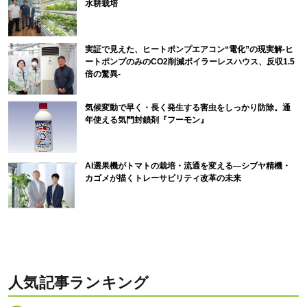
水耕栽培
実証で見えた、ヒートポンプエアコン“電化”の現実解-ヒ
ートポンプのみのCO2削減ボイラーレスハウス、反収1.5
倍の驚異-
気候変動で早く・長く発生する害虫をしっかり防除。通
年使える気門封鎖剤『フーモン』
AI選果機がトマトの栽培・流通を変える―シブヤ精機・
カゴメが描くトレーサビリティ改革の未来
人気記事ランキング