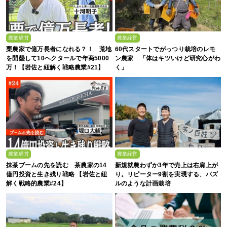
農業経営
農業経営
栗農家で億万長者になれる？！ 荒地
60代スタートでがっつり栽培のレモ
を開墾して10ヘクタールで年商5000
ン農家 「体はキツいけど研究心がわ
万！【岩佐と紐解く戦略農業#21】
く」
農業経営
農業経営
抹茶ブームの先を読む 茶農家の14
新規就農わずか3年で売上は右肩上が
億円投資と生き残り戦略 【岩佐と紐
り。リピーター9割を実現する、パズ
解く戦略的農業#24】
ルのような計画栽培