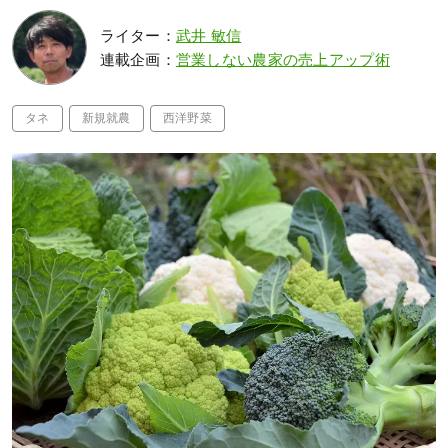
ライター：
武井 敏信
連載企画：
営業しない農家の売上アップ術
タネ
新規就農
西洋野菜