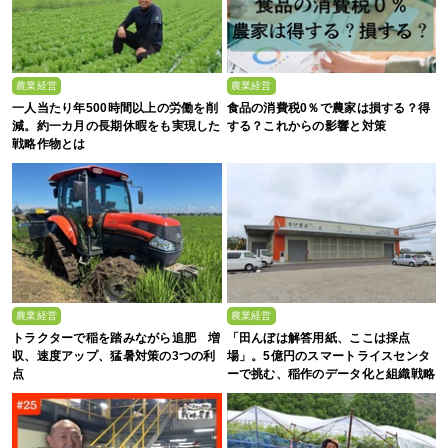
農業経営
農業経営
一人当たり年500時間以上の労働を削
食品の消費税0％で農家は損する？得
減。約一カ月の長期休暇をも実現した
する？これからの影響と対策
戦略作物とは
農業経営
農業経営
トラクターで稲を踏みながら追肥 増
「田んぼは解答用紙、ここは採点
収、速度アップ、猛暑対策の3つの利
場」。5億円のスマートライスセンタ
点
ーで挑む、稲作のデータ化と組織戦略