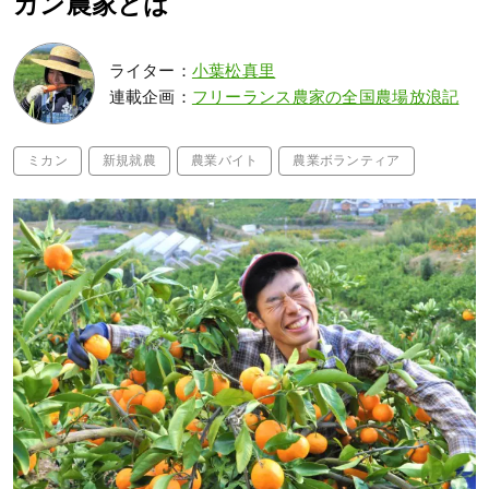
カン農家とは
ライター：
小葉松真里
連載企画：
フリーランス農家の全国農場放浪記
ミカン
新規就農
農業バイト
農業ボランティア