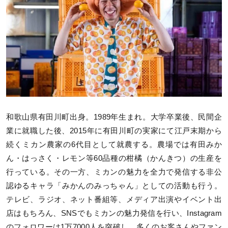
和歌山県有田川町出身。1989年生まれ。大学卒業後、民間企
業に就職した後、2015年に有田川町の実家にて江戸末期から
続くミカン農家の6代目として就農する。農場では有田みか
ん・はっさく・レモン等60品種の柑橘（かんきつ）の生産を
行っている。その一方、ミカンの魅力を全力で発信する非公
認ゆるキャラ「みかんのみっちゃん」としての活動も行う。
テレビ、ラジオ、ネット番組等、メディア出演やイベント出
店はもちろん、SNSでもミカンの魅力発信を行い、Instagram
のフォロワーは1万7000人を突破し、多くのお客さんやファン