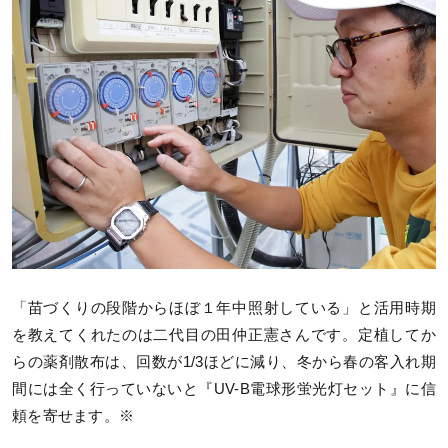
「苗づくりの段階からほぼ１年中照射している」と活用時期
を教えてくれたのは二代目の田仲正憲さんです。定植してか
らの薬剤散布は、回数が1/3ほどに減り、冬から春の客入れ期
間には全く行っていないと『UV-B電球形蛍光灯セット』に信
頼を寄せます。※