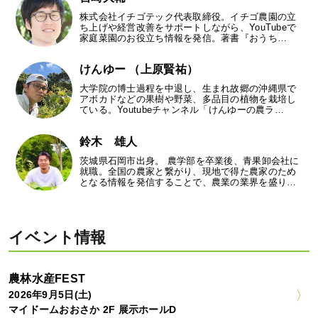
株式会社イチゴテック代表取締役。イチゴ農園の立
ち上げや経営改善をサポートしながら、YouTubeで
家庭菜園のお役立ち情報を発信。著書『おうち…
けんゆー （上原賢祐）
大学院の博士過程を中退し、生まれ故郷の沖縄県で
アボカドなどの果樹や野菜、多品目の植物を栽培し
ている。Youtubeチャンネル「けんゆーの農ラ…
鈴木 雄人
茨城県石岡市出身。 農学部を卒業後、青果卸会社に
就職。全国の農家と繋がり、現地で得た農家のため
となる情報を発信することで、農業の業界を盛り…
イベント情報
農林水産FEST
2026年9月5日(土)
マイドームおおさか 2F 展示ホールD