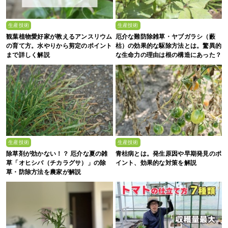
生産技術
生産技術
観葉植物愛好家が教えるアンスリウム
厄介な難防除雑草・ヤブガラシ（藪
の育て方。水やりから剪定のポイント
枯）の効果的な駆除方法とは。驚異的
まで詳しく解説
な生命力の理由は根の構造にあった？
生産技術
生産技術
除草剤が効かない！？ 厄介な夏の雑
青枯病とは。発生原因や早期発見のポ
草「オヒシバ（チカラグサ）」の除
イント、効果的な対策を解説
草・防除方法を農家が解説