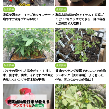
生産技術
生産技術
家庭菜園向け イチゴ苗をランナーで
家庭水耕栽培の神アイテム！ 家庭ゴ
増やす方法をプロが解説！
ミと100均グッズでできる、自作容器
と遮光蓋で大収穫！
生産技術
生産技術
パキラの増やし方完全ガイド！ 挿し
賃貸のベランダ菜園でオススメの作物
木、接ぎ木、実生。それぞれの手順と
ランキング【夏野菜編】 よく育った
失敗しないコツを苗木屋が解説
作物、育たなかった作物は？