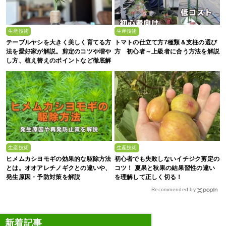
生産技術
生産技術
テーブルヤシを大きく美しく育てる方
トマトの仕立て方7種類＆支柱の選び
法を愛好家が解説。剪定のコツや増や
方 初心者～上級者に合う方法を解説
し方、植え替えのポイントなど徹底解
剖
生産技術
生産技術
ヒメムカシヨモギの効果的な駆除方法
初心者でも失敗しないイチジク剪定の
とは。オオアレチノギクとの違いや、
コツ！ 夏果と秋果の結果習性の違い
発生原因・予防対策を解説
を理解して正しく切る！
Recommended by
新着記事