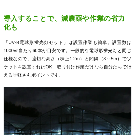
導入することで、減農薬や作業の省力
化も
『UV-B電球形蛍光灯セット』は設置作業も簡単。設置数は
1000㎡当たり60本が目安です。一般的な電球形蛍光灯と同じ
仕様なので、適切な高さ（株上1.2m）と間隔（3～5m）でソ
ケットを設置すればOK。取り付け作業だけなら自分たちで行
える手軽さもポイントです。