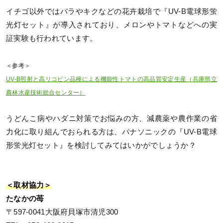
イチゴ以外ではバラやキクなどの花卉栽培で『UV-B電球形蛍
光灯セット』が導入されており、メロンやトマトなどへの実
証実験も行われています。
＜参考＞
UV-B照射と高リコピン品種による機能性トマトの高品質安定生産（兵庫県立
農林水産技術総合センター）
うどんこ病やハダニ対策でお悩みの方、減農薬や農作業の省
力化に取り組んでおられる方は、パナソニックの『UV-B電球
形蛍光灯セット』を検討してみてはいかがでしょうか？
＜取材協力＞
たなかの苺
〒597-0041大阪府貝塚市清児300