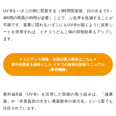
UV-Bをハダニの卵に照射する（3時間照射後、日の出まで3～
4時間の暗黒の時間が必要）ことで、ふ化率を低減することが
可能です。葉裏に隠れるハダニにもUV-Bが届くように反射シ
ートを併用すれば、イチゴうどんこ病の抑制効果もアップし
ます。
▼エビデンス情報・全国の導入事例はこちら▼
紫外光照射を基幹とした イチゴの病害虫防除マニュアル
（農研機構）
紫外線B波（UV-B）を活用した防除の取り組みは、「減農
薬」や「作業負担の大きい農薬散布の省力化」という面でも
注目されています。