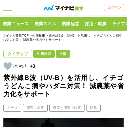
ログイン
農業ニュース
農業スキル
農業経営
採用・就農
ライフ
マイナビ農業TOP
>
生産技術
> 紫外線B波（UV-B）を活用し、イチゴうどんこ病や
ハダニ対策！ 減農薬や省力化をサポート
タイアップ
生産技術
大阪
+3
紫外線B波（UV-B）を活用し、イチゴ
うどんこ病やハダニ対策！ 減農薬や省
力化をサポート
イチゴ
病害虫対策
農業と病害虫対策
防除