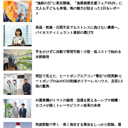
“漁師の日”に東京開催。「漁業就業支援フェア2026」に
大人も子どもも来場。海の魅力が詰まった1日をレポー
ト
高温・乾燥・日照不足でもストレスに負けない農業へ。
バイオスティミュラント資材の選び方
手をかけずに自動で管理可能！小型・低コストで始める
水耕栽培
実証で見えた、ヒートポンプエアコン“電化”の現実解-ヒ
ートポンプのみのCO2削減ボイラーレスハウス、反収1.5
倍の驚異-
AI選果機がトマトの栽培・流通を変える―シブヤ精機・
カゴメが描くトレーサビリティ改革の未来
気候変動で早く・長く発生する害虫をしっかり防除。通