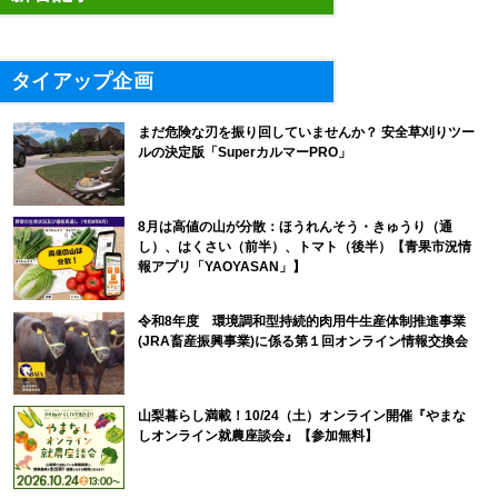
タイアップ企画
まだ危険な刃を振り回していませんか？ 安全草刈りツー
ルの決定版「SuperカルマーPRO」
8月は高値の山が分散：ほうれんそう・きゅうり（通
し）、はくさい（前半）、トマト（後半）【青果市況情
報アプリ「YAOYASAN」】
令和8年度 環境調和型持続的肉用牛生産体制推進事業
(JRA畜産振興事業)に係る第１回オンライン情報交換会
山梨暮らし満載！10/24（土）オンライン開催『やまな
しオンライン就農座談会』【参加無料】