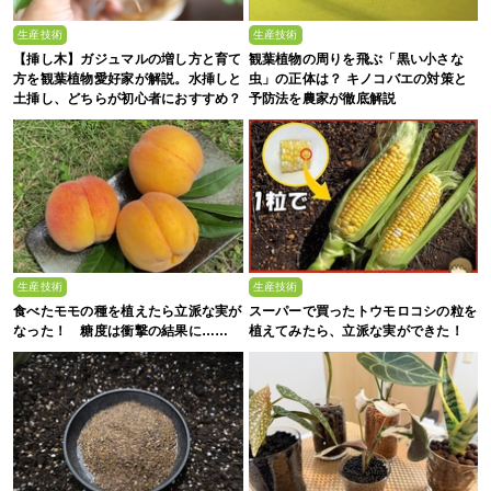
生産技術
生産技術
【挿し木】ガジュマルの増し方と育て
観葉植物の周りを飛ぶ「黒い小さな
方を観葉植物愛好家が解説。水挿しと
虫」の正体は？ キノコバエの対策と
土挿し、どちらが初心者におすすめ？
予防法を農家が徹底解説
生産技術
生産技術
食べたモモの種を植えたら立派な実が
スーパーで買ったトウモロコシの粒を
なった！ 糖度は衝撃の結果に……
植えてみたら、立派な実ができた！