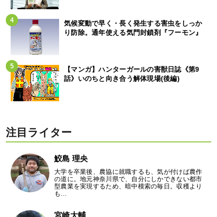
気候変動で早く・長く発生する害虫をしっか
り防除。通年使える気門封鎖剤『フーモン』
【マンガ】ハンターガールの害獣日誌《第9
話》いのちと向き合う解体現場(後編)
注目ライター
鮫島 理央
大学を卒業後、農協に就職するも、気が付けば農作
の道に。地元神奈川県で、自分にしかできない都市
型農業を実現するため、暗中模索の毎日。収穫より
も…
宮崎大輔