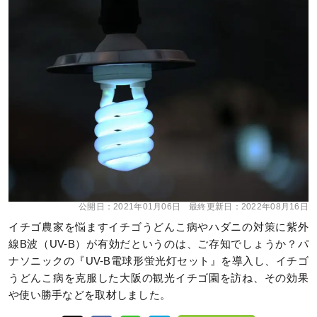
公開日：
2021年01月06日
最終更新日：
2022年08月16日
イチゴ農家を悩ますイチゴうどんこ病やハダニの対策に紫外
線B波（UV-B）が有効だというのは、ご存知でしょうか？パ
ナソニックの『UV-B電球形蛍光灯セット』を導入し、イチゴ
うどんこ病を克服した大阪の観光イチゴ園を訪ね、その効果
や使い勝手などを取材しました。