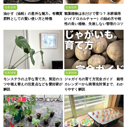
生産技術
生産技術
油かす（油粕）の意外な魅力。有機質
観葉植物は水だけで育つ？ 水耕栽培
肥料としての賢い使い方と特徴
(ハイドロカルチャー）の始め方や相
性の良い植物、失敗しない管理のコツ
まで徹底解説
生産技術
生産技術
モンステラの上手な育て方。剪定のコ
ジャガイモの育て方完全ガイド 栽培
ツや植え替えの注意点などを愛好家が
カレンダーから病害虫対策まで、わか
解説
りやすく解説