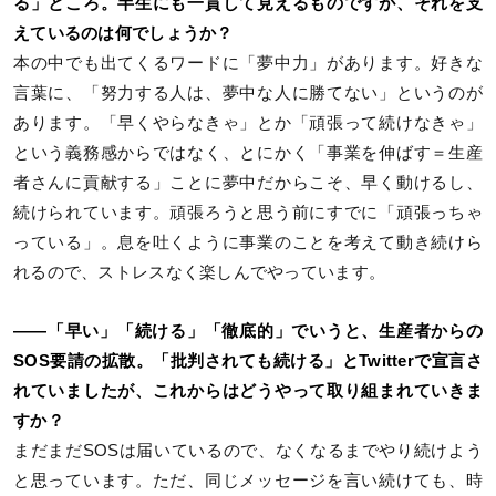
る」ところ。半生にも一貫して見えるものですが、それを支
えているのは何でしょうか？
本の中でも出てくるワードに「夢中力」があります。好きな
言葉に、「努力する人は、夢中な人に勝てない」というのが
あります。「早くやらなきゃ」とか「頑張って続けなきゃ」
という義務感からではなく、とにかく「事業を伸ばす＝生産
者さんに貢献する」ことに夢中だからこそ、早く動けるし、
続けられています。頑張ろうと思う前にすでに「頑張っちゃ
っている」。息を吐くように事業のことを考えて動き続けら
れるので、ストレスなく楽しんでやっています。
――「早い」「続ける」「徹底的」でいうと、生産者からの
SOS要請の拡散。「批判されても続ける」とTwitterで宣言さ
れていましたが、これからはどうやって取り組まれていきま
すか？
まだまだSOSは届いているので、なくなるまでやり続けよう
と思っています。ただ、同じメッセージを言い続けても、時