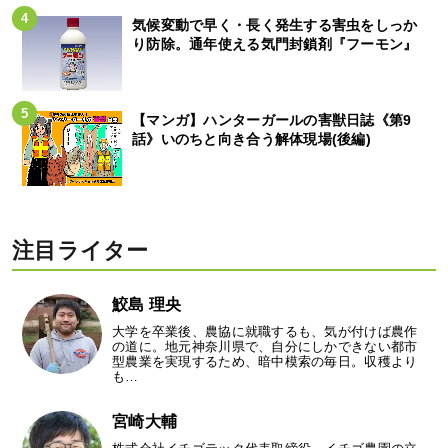
気候変動で早く・長く発生する害虫をしっか
り防除。通年使える気門封鎖剤『フーモン』
【マンガ】ハンターガールの害獣日誌《第9
話》いのちと向き合う解体現場(後編)
注目ライター
鮫島 理央
大学を卒業後、農協に就職するも、気が付けば農作
の道に。地元神奈川県で、自分にしかできない都市
型農業を実現するため、暗中模索の毎日。収穫より
も…
宮崎大輔