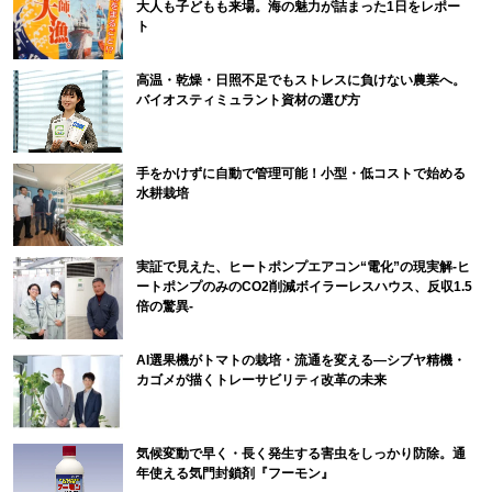
大人も子どもも来場。海の魅力が詰まった1日をレポー
ト
高温・乾燥・日照不足でもストレスに負けない農業へ。
バイオスティミュラント資材の選び方
手をかけずに自動で管理可能！小型・低コストで始める
水耕栽培
実証で見えた、ヒートポンプエアコン“電化”の現実解-ヒ
ートポンプのみのCO2削減ボイラーレスハウス、反収1.5
倍の驚異-
AI選果機がトマトの栽培・流通を変える―シブヤ精機・
カゴメが描くトレーサビリティ改革の未来
気候変動で早く・長く発生する害虫をしっかり防除。通
年使える気門封鎖剤『フーモン』