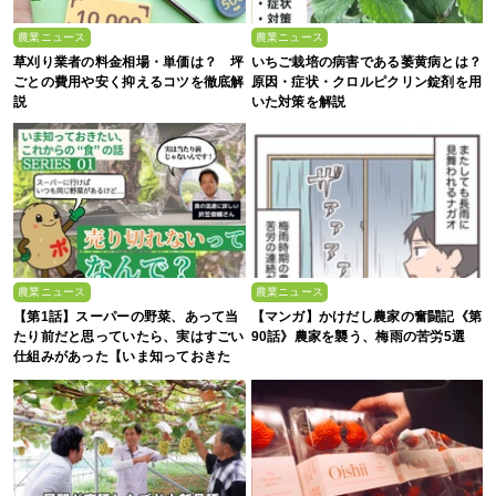
農業ニュース
農業ニュース
草刈り業者の料金相場・単価は？ 坪
いちご栽培の病害である萎黄病とは？
ごとの費用や安く抑えるコツを徹底解
原因・症状・クロルピクリン錠剤を用
説
いた対策を解説
農業ニュース
農業ニュース
【第1話】スーパーの野菜、あって当
【マンガ】かけだし農家の奮闘記《第
たり前だと思っていたら、実はすごい
90話》農家を襲う、梅雨の苦労5選
仕組みがあった【いま知っておきた
い、これからの”食”の話】