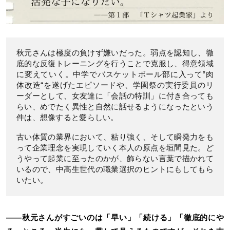
秋元さんは極度の負けず嫌いだった。弱点を認知し、徹
底的な反復トレーニングを行うことで克服し、得意領域
に変えていく。中学でバスケットボール部に入って‟肉
体改造“を遂げたエピソードや、学園祭の実行委員のリ
ーダーとして、女友達に「会話の特訓」に付き合っても
らい、めでたく異性と自然に話せるようになったという
件は、想像すると愛らしい。
古い体質の業界において、粘り強く、そして瞬発力をも
って企業理念を実現していく本人の原点を垣間見た。ど
うやって起業に至ったのかが、飾らない言葉で描かれて
いるので、中高生世代の職業選択のヒントにもしてもら
いたい。
――秋元さんがすごいのは「早い」「続ける」「徹底的にや