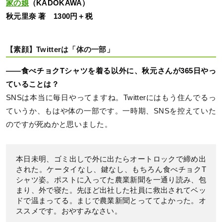
家の娘
（KADOKAWA）
秋元里奈 著 1300円＋税
【素顔】Twitterは「体の一部」
――食べチョクTシャツを着る以外に、秋元さんが365日やっ
ていることは？
SNSは本当に毎日やってますね。Twitterにはもう住んでるっ
ていうか、もはや体の一部です。一時期、SNSを控えていた
のですが死ぬかと思いました。
本日未明、ゴミ出しで外に出たらオートロックで締め出
された。ケータイなし、鍵なし、もちろん食べチョクT
シャツ姿。ポストに入ってた農業新聞を一通り読み、包
まり、外で寝た。先ほど出社した社員に救出されてベッ
ドで温まってる。まじで農業新聞とっててよかった。オ
ススメです。おやすみなさい。