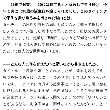
――25歳で起業、「20代は捨てる」と宣言して走り続け、今
年１月には30歳の誕生日を迎えられました。このタイミング
で半生を振り返る本を出された理由とは。
食べチョクの思想や自分の思いを多くの人に知って欲しく、
伝えるには本が適した媒体だと思ったので、出版のお誘いを
お受けしました。起業して5年目、ちょうど30歳という節目な
ので、たまに読み返して初心に帰るためのツールにしたかっ
たという個人的な動機もあります。
――どんな人に何を伝えたいと思いながら書きましたか。
タイトルに「農家の娘」と入れましたが、業界を超えて食に
興味を持つあらゆる人に、一つの物語として読んでもらいた
いです。メディアに出演する起業家というと、少し遠い存在
に感じられると思いますが、私自身は元々とても安定志向で
起業家のイメージから遠い人間でした。なので「やりたいこ
とがあるなら、向き不向きに関係なくやった方がいい」とい