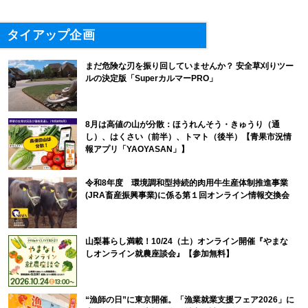
タイアップ企画
まだ危険な刃を振り回していませんか？ 安全草刈りツー
ルの決定版「SuperカルマーPRO」
8月は高値の山が分散：ほうれんそう・きゅうり（通
し）、はくさい（前半）、トマト（後半）【青果市況情
報アプリ「YAOYASAN」】
令和8年度 環境調和型持続的肉用牛生産体制推進事業
(JRA畜産振興事業)に係る第１回オンライン情報交換会
山梨暮らし満載！10/24（土）オンライン開催『やまな
しオンライン就農座談会』【参加無料】
“漁師の日”に東京開催。「漁業就業支援フェア2026」に