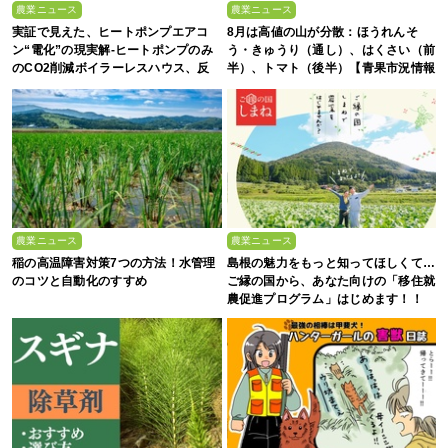
農業ニュース
農業ニュース
実証で見えた、ヒートポンプエアコ
8月は高値の山が分散：ほうれんそ
ン“電化”の現実解-ヒートポンプのみ
う・きゅうり（通し）、はくさい（前
のCO2削減ボイラーレスハウス、反
半）、トマト（後半）【青果市況情報
収1.5倍の驚異-
アプリ「YAOYASAN」】
農業ニュース
農業ニュース
稲の高温障害対策7つの方法！水管理
島根の魅力をもっと知ってほしくて…
のコツと自動化のすすめ
ご縁の国から、あなた向けの「移住就
農促進プログラム」はじめます！！