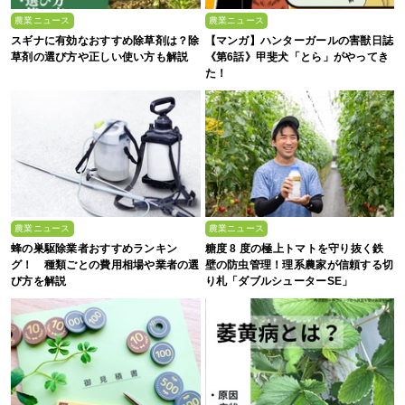
農業ニュース
農業ニュース
スギナに有効なおすすめ除草剤は？除
【マンガ】ハンターガールの害獣日誌
草剤の選び方や正しい使い方も解説
《第6話》甲斐犬「とら」がやってき
た！
農業ニュース
農業ニュース
蜂の巣駆除業者おすすめランキン
糖度 8 度の極上トマトを守り抜く鉄
グ！ 種類ごとの費用相場や業者の選
壁の防虫管理！理系農家が信頼する切
び方を解説
り札「ダブルシューターSE」