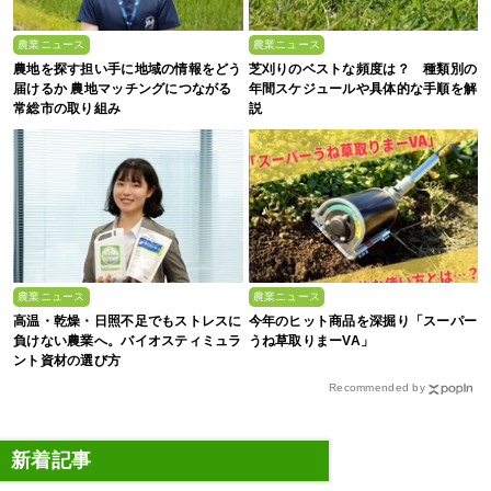
農業ニュース
農業ニュース
農地を探す担い手に地域の情報をどう
芝刈りのベストな頻度は？ 種類別の
届けるか 農地マッチングにつながる
年間スケジュールや具体的な手順を解
常総市の取り組み
説
農業ニュース
農業ニュース
高温・乾燥・日照不足でもストレスに
今年のヒット商品を深掘り「スーパー
負けない農業へ。バイオスティミュラ
うね草取りまーVA」
ント資材の選び方
Recommended by
新着記事