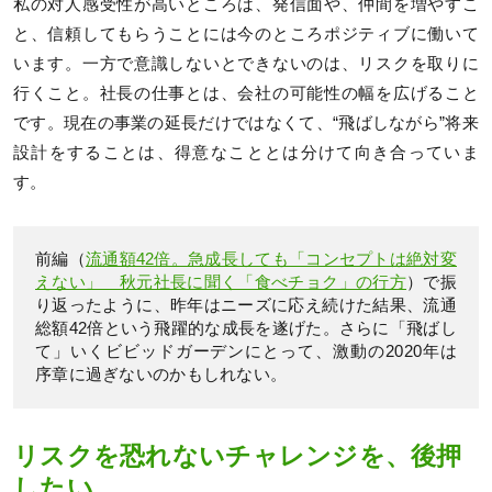
私の対人感受性が高いところは、発信面や、仲間を増やすこ
と、信頼してもらうことには今のところポジティブに働いて
います。一方で意識しないとできないのは、リスクを取りに
行くこと。社長の仕事とは、会社の可能性の幅を広げること
です。現在の事業の延長だけではなくて、“飛ばしながら”将来
設計をすることは、得意なこととは分けて向き合っていま
す。
前編（
流通額42倍。急成長しても「コンセプトは絶対変
えない」 秋元社長に聞く「食べチョク」の行方
）で振
り返ったように、昨年はニーズに応え続けた結果、流通
総額42倍という飛躍的な成長を遂げた。さらに「飛ばし
て」いくビビッドガーデンにとって、激動の2020年は
序章に過ぎないのかもしれない。
リスクを恐れないチャレンジを、後押
したい