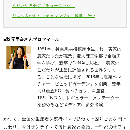
なりたい自分に「チューニング」
リスクを恐れないチャレンジを、後押したい
■秋元里奈さんプロフィール
1991年、神奈川県相模原市生まれ。実家は
農家だったが廃業。慶大理工学部で金融工
学を学び、新卒でDeNAに入社。「農家の
こだわりが正当に評価される世界をつく
る」ことを理念に掲げ、2016年に農業ベン
チャー「ビビッドガーデン」を創業。翌年
より産直EC『食べチョク』を運営。
TBS「Nスタ」レギュラーコメンテーター
を務めるなどメディアに多数出演。
かつて、全国の生産者を夜行バスで訪ねては困りごとを聞き
まわり、今はオンラインで毎日農家と会話。一軒家のオフィ