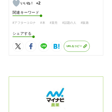
+2
関連キーワード
#アフターコロナ
#本
#直売
#話題の人
#販路
シェアする
URLをコピー