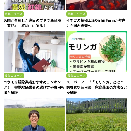
農業ニュース
農業ニュース
民間が育種した注目のブドウ新品種
イチゴの植物工場Oishii Farmが年内
「黄妃」「紅緋」に迫る！
にも国内販売へ
農業ニュース
農業ニュース
コウモリ駆除業者おすすめランキン
スーパーフード「モリンガ」とは？
グ！ 害獣駆除業者の選び方や費用相
栄養素や活用法、家庭菜園の方法など
場も解説
を解説