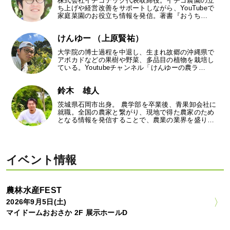
株式会社イチゴテック代表取締役。イチゴ農園の立
ち上げや経営改善をサポートしながら、YouTubeで
家庭菜園のお役立ち情報を発信。著書『おうち…
けんゆー （上原賢祐）
大学院の博士過程を中退し、生まれ故郷の沖縄県で
アボカドなどの果樹や野菜、多品目の植物を栽培し
ている。Youtubeチャンネル「けんゆーの農ラ…
鈴木 雄人
茨城県石岡市出身。 農学部を卒業後、青果卸会社に
就職。全国の農家と繋がり、現地で得た農家のため
となる情報を発信することで、農業の業界を盛り…
イベント情報
農林水産FEST
2026年9月5日(土)
マイドームおおさか 2F 展示ホールD