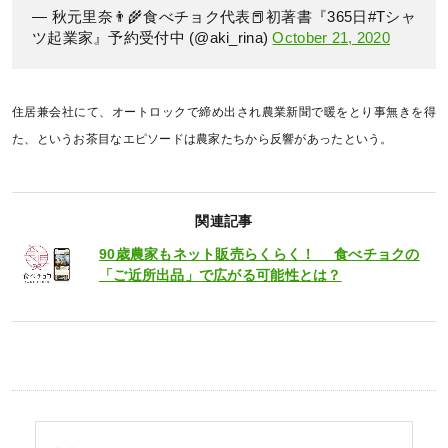
— 秋元里奈👨‍🌾食べチョク代表📕初著書『365日#Tシャ
ツ起業家』予約受付中 (@aki_rina)
October 21, 2020
住居兼会社にて、オートロックで締め出され農業新聞で暖をとり事無きを得
た、というお茶目なエピソードは農家たちから反響があったという。
関連記事
90歳農家もネット販売らくらく！ 食べチョクの
「ご近所出品」で広がる可能性とは？