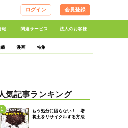
ログイン
会員登録
情報
関連サービス
法人のお客様
連載
漫画
特集
人気記事ランキング
もう処分に困らない！ 培
養土をリサイクルする方法