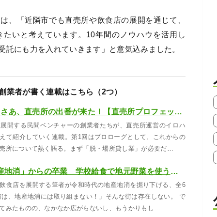
んは、「近隣市でも直売所や飲食店の展開を通じて、
きたいと考えています。10年間のノウハウを活用し
受託にも力を入れていきます」と意気込みました。
創業者が書く連載はこちら（2つ）
Eat Local時代。さあ、直売所の出番が来た！【直売所プロフェッショナル#01】
数展開する民間ベンチャーの創業者たちが、直売所運営のイロハ
えて紹介していく連載。第1回はプロローグとして、これからの
売所について熱く語る。まず「脱・場所貸し業」が必要だ…
「なんとなく地産地消」からの卒業 学校給食で地元野菜を使う意義って？【#1】
飲食店を展開する筆者が令和時代の地産地消を掘り下げる、全6
街は、地産地消には取り組まない！」そんな街は存在しない。 で
てみたものの、なかなか広がらないし、もうかりもし…