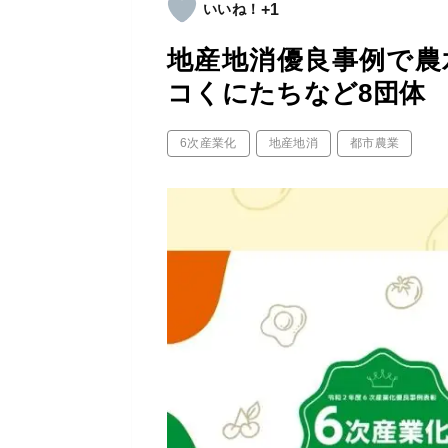
+1
地産地消優良事例で農
コくにたちなど8団体
6次産業化
地産地消
都市農業