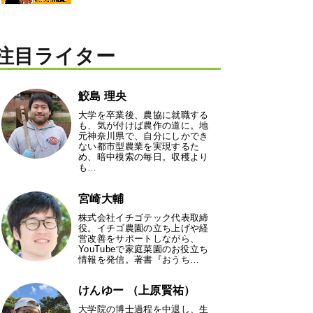
注目ライター
鮫島 理央
大学を卒業後、農協に就職する
も、気が付けば農作の道に。地
元神奈川県で、自分にしかでき
ない都市型農業を実現するた
め、暗中模索の毎日。収穫より
も…
宮崎大輔
株式会社イチゴテック代表取締
役。イチゴ農園の立ち上げや経
営改善をサポートしながら、
YouTubeで家庭菜園のお役立ち
情報を発信。著書『おうち…
けんゆー （上原賢祐）
大学院の博士過程を中退し、生