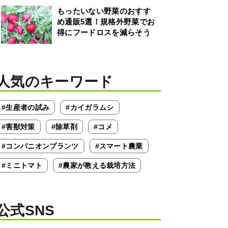
もったいない野菜のおすす
め通販5選！規格外野菜でお
得にフードロスを減らそう
人気のキーワード
#生産者の試み
#カイガラムシ
#害獣対策
#除草剤
#コメ
#コンパニオンプランツ
#スマート農業
#ミニトマト
#農家が教える栽培方法
公式SNS