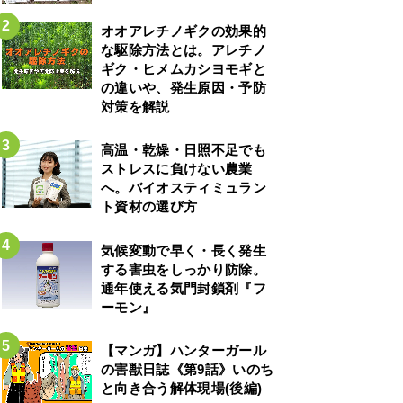
オオアレチノギクの効果的
な駆除方法とは。アレチノ
ギク・ヒメムカシヨモギと
の違いや、発生原因・予防
対策を解説
高温・乾燥・日照不足でも
ストレスに負けない農業
へ。バイオスティミュラン
ト資材の選び方
気候変動で早く・長く発生
する害虫をしっかり防除。
通年使える気門封鎖剤『フ
ーモン』
【マンガ】ハンターガール
の害獣日誌《第9話》いのち
と向き合う解体現場(後編)