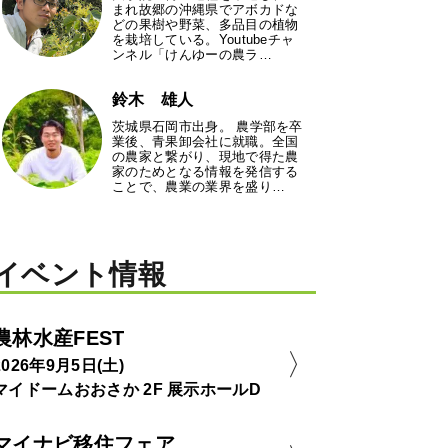
まれ故郷の沖縄県でアボカドな
どの果樹や野菜、多品目の植物
を栽培している。Youtubeチャ
ンネル「けんゆーの農ラ…
鈴木 雄人
茨城県石岡市出身。 農学部を卒
業後、青果卸会社に就職。全国
の農家と繋がり、現地で得た農
家のためとなる情報を発信する
ことで、農業の業界を盛り…
イベント情報
農林水産FEST
2026年9月5日(土)
マイドームおおさか 2F 展示ホールD
マイナビ移住フェア