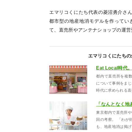
エマリコくにたち代表の菱沼勇介さ
都市型の地産地消モデルを作ってい
て、直売所やアンテナショップの運営
エマリコくにたちの
都内で直売所を複
について事例をまじ
時代に求められる直
東京都内で直売所や
回の考察。 「わが
も、地産地消は掲げ