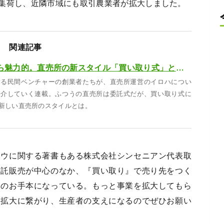
集荷し、近隣市域にも取引農業者が拡大しました。
関連記事
ハイリスクながら魅力的。直売所の新スタイル「買い取り式」とは【直売所プロフェッショナル＃21】
する民間ベンチャーの創業者たちが、直売所運営のイロハについ
紹介していく連載。ふつうの直売所は委託式だが、買い取り式に
 新しい直売所のスタイルとは。
ハウに関する著書もある株式会社シンセニアン代表取
委託販売が中心のなか、『買い取り』で売り先をつく
つのお手本になっている。もっと事業を拡大してもら
路拡大に繋がり、生産者の支えになるのでぜひお願い