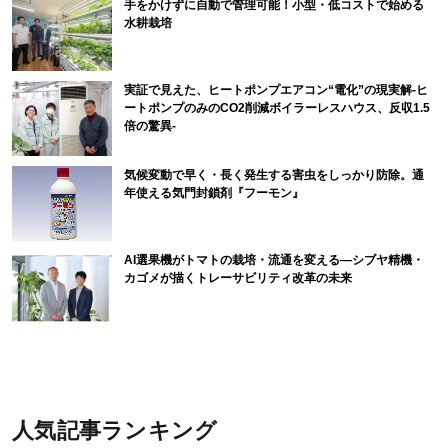
手をかけずに自動で管理可能！小型・低コストで始める
水耕栽培
実証で見えた、ヒートポンプエアコン“電化”の現実解-ヒ
ートポンプのみのCO2削減ボイラーレスハウス、反収1.5
倍の驚異-
気候変動で早く・長く発生する害虫をしっかり防除。通
年使える気門封鎖剤『フーモン』
AI選果機がトマトの栽培・流通を変える―シブヤ精機・
カゴメが描くトレーサビリティ改革の未来
人気記事ランキング