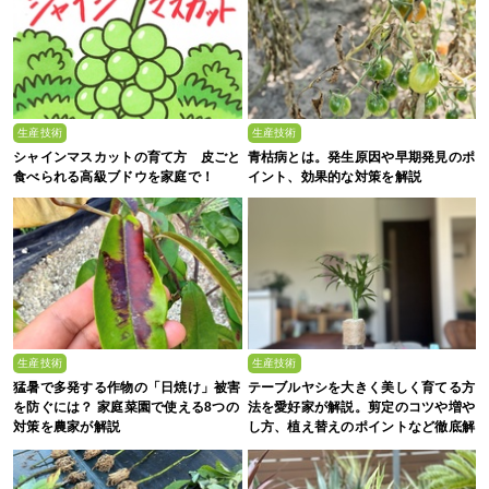
生産技術
生産技術
シャインマスカットの育て方 皮ごと
青枯病とは。発生原因や早期発見のポ
食べられる高級ブドウを家庭で！
イント、効果的な対策を解説
生産技術
生産技術
猛暑で多発する作物の「日焼け」被害
テーブルヤシを大きく美しく育てる方
を防ぐには？ 家庭菜園で使える8つの
法を愛好家が解説。剪定のコツや増や
対策を農家が解説
し方、植え替えのポイントなど徹底解
剖