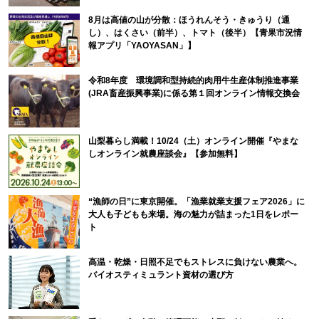
8月は高値の山が分散：ほうれんそう・きゅうり（通
し）、はくさい（前半）、トマト（後半）【青果市況情
報アプリ「YAOYASAN」】
令和8年度 環境調和型持続的肉用牛生産体制推進事業
(JRA畜産振興事業)に係る第１回オンライン情報交換会
山梨暮らし満載！10/24（土）オンライン開催『やまな
しオンライン就農座談会』【参加無料】
“漁師の日”に東京開催。「漁業就業支援フェア2026」に
大人も子どもも来場。海の魅力が詰まった1日をレポー
ト
高温・乾燥・日照不足でもストレスに負けない農業へ。
バイオスティミュラント資材の選び方