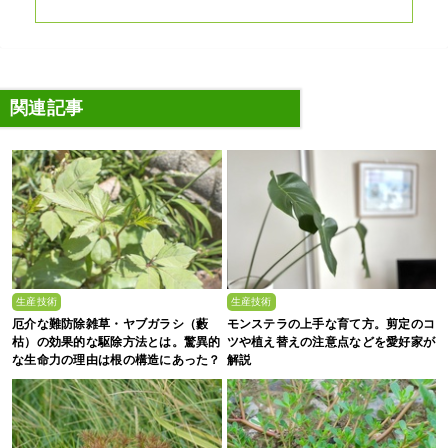
関連記事
生産技術
生産技術
厄介な難防除雑草・ヤブガラシ（藪
モンステラの上手な育て方。剪定のコ
枯）の効果的な駆除方法とは。驚異的
ツや植え替えの注意点などを愛好家が
な生命力の理由は根の構造にあった？
解説