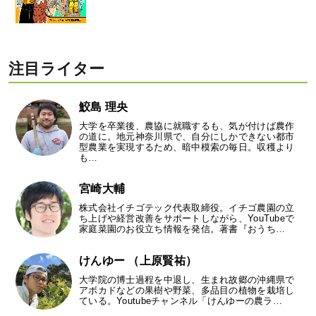
注目ライター
鮫島 理央
大学を卒業後、農協に就職するも、気が付けば農作
の道に。地元神奈川県で、自分にしかできない都市
型農業を実現するため、暗中模索の毎日。収穫より
も…
宮崎大輔
株式会社イチゴテック代表取締役。イチゴ農園の立
ち上げや経営改善をサポートしながら、YouTubeで
家庭菜園のお役立ち情報を発信。著書『おうち…
けんゆー （上原賢祐）
大学院の博士過程を中退し、生まれ故郷の沖縄県で
アボカドなどの果樹や野菜、多品目の植物を栽培し
ている。Youtubeチャンネル「けんゆーの農ラ…