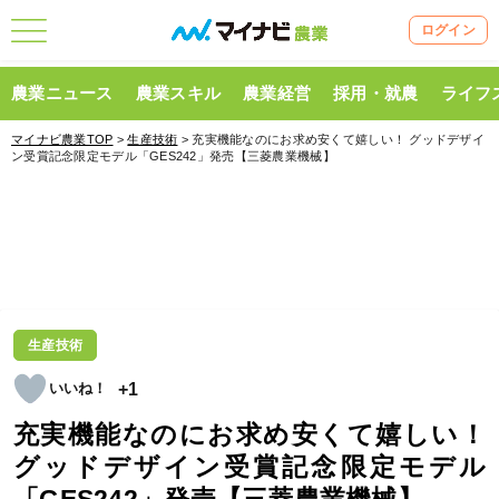
ログイン
農業ニュース
農業スキル
農業経営
採用・就農
ライフ
マイナビ農業TOP
>
生産技術
> 充実機能なのにお求め安くて嬉しい！ グッドデザイ
ン受賞記念限定モデル「GES242」発売【三菱農業機械】
生産技術
+1
充実機能なのにお求め安くて嬉しい！
グッドデザイン受賞記念限定モデル