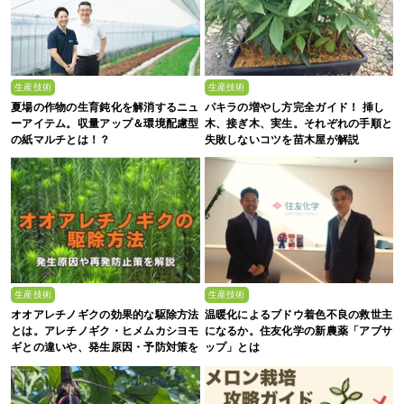
生産技術
生産技術
夏場の作物の生育鈍化を解消するニュ
パキラの増やし方完全ガイド！ 挿し
ーアイテム。収量アップ＆環境配慮型
木、接ぎ木、実生。それぞれの手順と
の紙マルチとは！？
失敗しないコツを苗木屋が解説
生産技術
生産技術
オオアレチノギクの効果的な駆除方法
温暖化によるブドウ着色不良の救世主
とは。アレチノギク・ヒメムカシヨモ
になるか。住友化学の新農薬「アブサ
ギとの違いや、発生原因・予防対策を
ップ」とは
解説