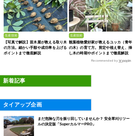
生産技術
生産技術
【写真で解説】苗木屋が教える取り木
観葉植物愛好家が教えるユッカ（青年
の方法。細かい手順や成功率を上げる
の木）の育て方。剪定や植え替え、挿
ポイントまで徹底解説
し木の時期やポイントまで徹底解説
Recommended by
新着記事
タイアップ企画
まだ危険な刃を振り回していませんか？ 安全草刈りツー
ルの決定版「SuperカルマーPRO」