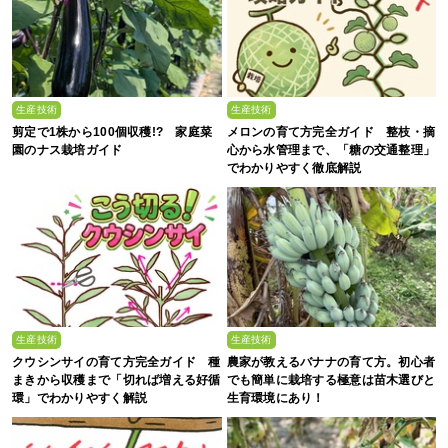
生産技術
生産技術
剪定で1株から100個収穫!? 家庭菜
メロンの育て方完全ガイド 整枝・摘
園のナス栽培ガイド
心から水管理まで、「糖の交通整理」
でわかりやすく徹底解説
生産技術
生産技術
クウシンサイの育て方完全ガイド 種
農家が教えるバナナの育て方。初心者
まきから収穫まで「切れば増える好循
でも簡単に栽培する極意は苗木選びと
環」でわかりやすく解説
生育環境にあり！