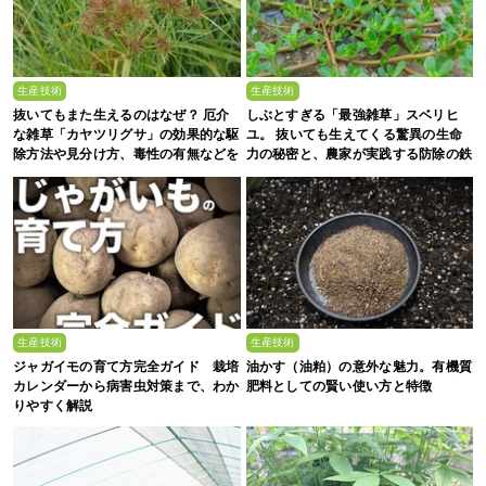
生産技術
生産技術
抜いてもまた生えるのはなぜ？ 厄介
しぶとすぎる「最強雑草」スベリヒ
な雑草「カヤツリグサ」の効果的な駆
ユ。 抜いても生えてくる驚異の生命
除方法や見分け方、毒性の有無などを
力の秘密と、農家が実践する防除の鉄
農家が解説
則
生産技術
生産技術
ジャガイモの育て方完全ガイド 栽培
油かす（油粕）の意外な魅力。有機質
カレンダーから病害虫対策まで、わか
肥料としての賢い使い方と特徴
りやすく解説