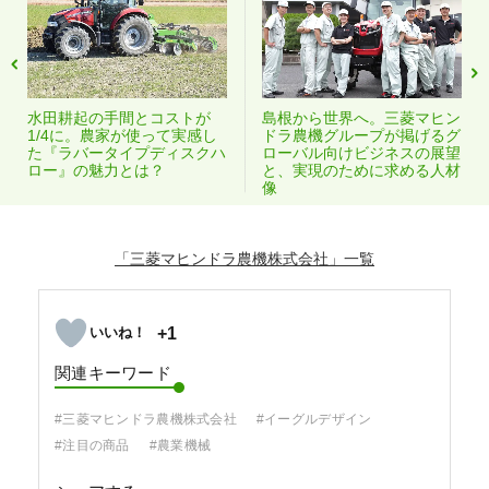
水田耕起の手間とコストが
島根から世界へ。三菱マヒン
1/4に。農家が使って実感し
ドラ農機グループが掲げるグ
た『ラバータイプディスクハ
ローバル向けビジネスの展望
ロー』の魅力とは？
と、実現のために求める人材
像
「三菱マヒンドラ農機株式会社」
+1
関連キーワード
#三菱マヒンドラ農機株式会社
#イーグルデザイン
#注目の商品
#農業機械