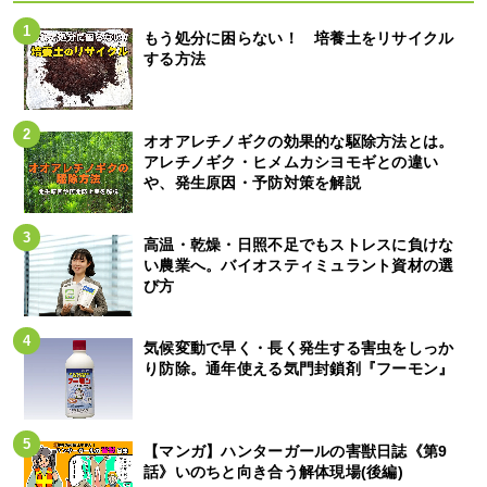
もう処分に困らない！ 培養土をリサイクル
する方法
オオアレチノギクの効果的な駆除方法とは。
アレチノギク・ヒメムカシヨモギとの違い
や、発生原因・予防対策を解説
高温・乾燥・日照不足でもストレスに負けな
い農業へ。バイオスティミュラント資材の選
び方
気候変動で早く・長く発生する害虫をしっか
り防除。通年使える気門封鎖剤『フーモン』
【マンガ】ハンターガールの害獣日誌《第9
話》いのちと向き合う解体現場(後編)