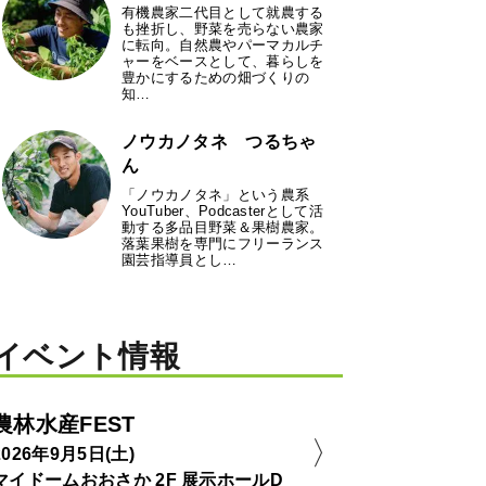
有機農家二代目として就農する
も挫折し、野菜を売らない農家
に転向。自然農やパーマカルチ
ャーをベースとして、暮らしを
豊かにするための畑づくりの
知…
ノウカノタネ つるちゃ
ん
「ノウカノタネ」という農系
YouTuber、Podcasterとして活
動する多品目野菜＆果樹農家。
落葉果樹を専門にフリーランス
園芸指導員とし…
イベント情報
農林水産FEST
2026年9月5日(土)
マイドームおおさか 2F 展示ホールD