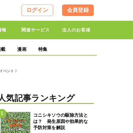
ログイン
会員登録
情報
関連サービス
法人のお客様
連載
漫画
特集
イベント！
人気記事ランキング
コニシキソウの駆除方法と
は？ 発生原因や効果的な
予防対策を解説