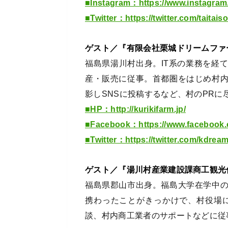
■Instagram：https://www.instagram
■Twitter：https://twitter.com/taita
ゲスト／『有限会社栗城ドリームファ
福島県湯川村出身。IT系の業務を経
産・販売に従事。首都圏をはじめ村
影しSNSに投稿するなど、村のPRに
■HP：http://kurikifarm.jp/
■Facebook：https://www.facebook.c
■Twitter：https://twitter.com/kdrea
ゲスト／『湯川村産業建設課商工観光
福島県郡山市出身。福島大学在学中
携わったことがきっかけで、村役場
談、村内商工業者のサポートなどに従