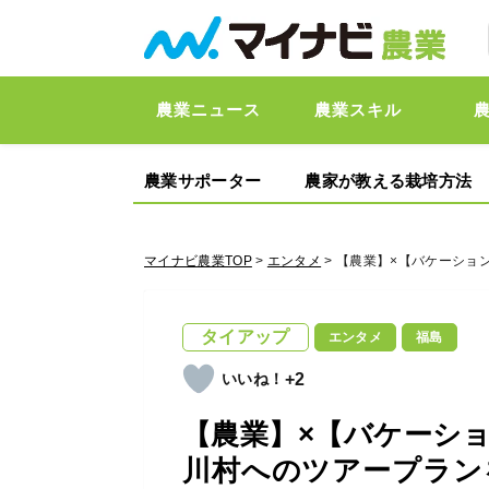
農業ニュース
農業スキル
農業サポーター
農家が教える栽培方法
マイナビ農業TOP
>
エンタメ
> 【農業】×【バケーシ
タイアップ
エンタメ
福島
+2
【農業】×【バケーシ
川村へのツアープラン