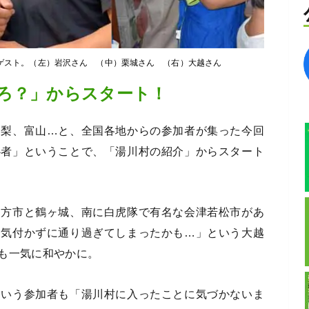
ゲスト。（左）岩沢さん （中）栗城さん （右）大越さん
ろ？」からスタート！
山梨、富山…と、全国各地からの参加者が集った今回
心者」ということで、「湯川村の紹介」からスタート
多方市と鶴ヶ城、南に白虎隊で有名な会津若松市があ
、気付かずに通り過ぎてしまったかも…」という大越
も一気に和やかに。
という参加者も「湯川村に入ったことに気づかないま