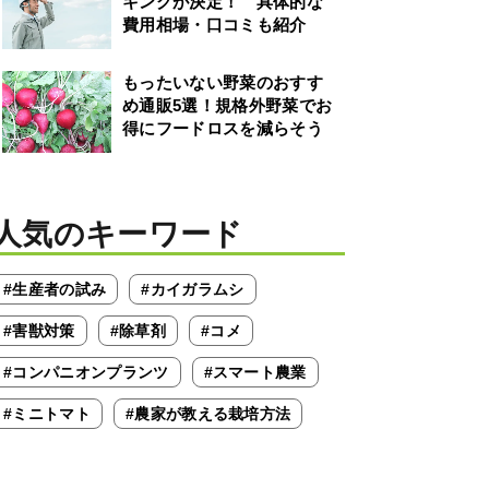
キングが決定！ 具体的な
費用相場・口コミも紹介
もったいない野菜のおすす
め通販5選！規格外野菜でお
得にフードロスを減らそう
人気のキーワード
#生産者の試み
#カイガラムシ
#害獣対策
#除草剤
#コメ
#コンパニオンプランツ
#スマート農業
#ミニトマト
#農家が教える栽培方法