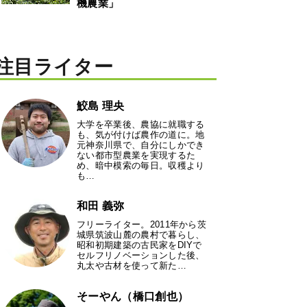
機農業」
注目ライター
鮫島 理央
大学を卒業後、農協に就職する
も、気が付けば農作の道に。地
元神奈川県で、自分にしかでき
ない都市型農業を実現するた
め、暗中模索の毎日。収穫より
も…
和田 義弥
フリーライター。2011年から茨
城県筑波山麓の農村で暮らし、
昭和初期建築の古民家をDIYで
セルフリノベーションした後、
丸太や古材を使って新た…
そーやん（橋口創也）