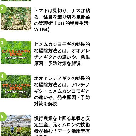
トマトは見切り、ナスは粘
る。猛暑を乗り切る夏野菜
の管理術【DIY的半農生活
Vol.54】
ヒメムカシヨモギの効果的
な駆除方法とは。オオアレ
チノギクとの違いや、発生
原因・予防対策を解説
オオアレチノギクの効果的
な駆除方法とは。アレチノ
ギク・ヒメムカシヨモギと
の違いや、発生原因・予防
対策を解説
慣行農業を上回る単収と安
定生産。元オムロンの技術
者が挑む「データ活用型有