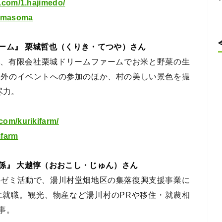
.com/1.hajimedo/
isomasoma
ーム』 栗城哲也（くりき・てつや）さん
て、有限会社栗城ドリームファームでお米と野菜の生
内外のイベントへの参加のほか、村の美しい景色を撮
尽力。
om/kurikifarm/
mfarm
係』 大越惇（おおこし・じゅん）さん
のゼミ活動で、湯川村堂畑地区の集落復興支援事業に
に就職。観光、物産など湯川村のPRや移住・就農相
事。