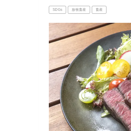
SDGs
放牧畜産
畜産