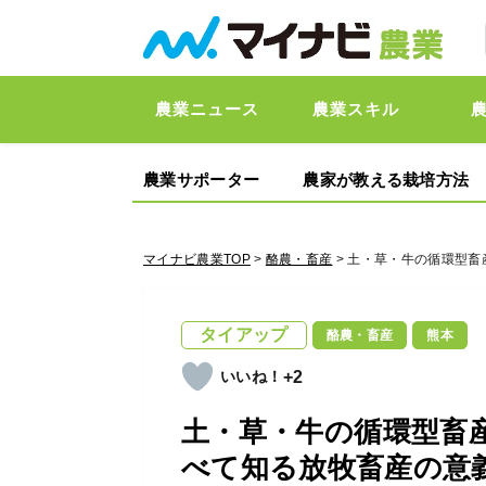
農業ニュース
農業スキル
農業サポーター
農家が教える栽培方法
マイナビ農業TOP
>
酪農・畜産
> 土・草・牛の循環型
タイアップ
酪農・畜産
熊本
+2
土・草・牛の循環型畜
べて知る放牧畜産の意