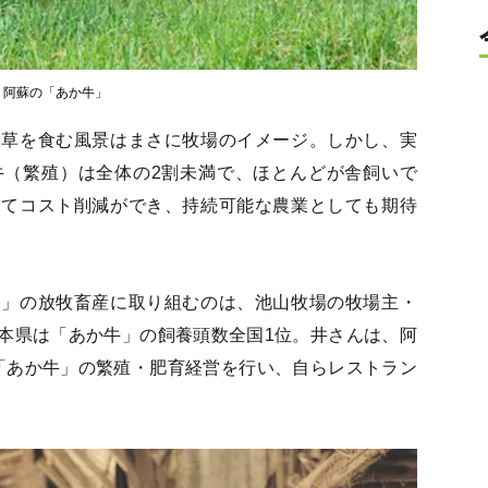
阿蘇の「あか牛」
り草を食む風景はまさに牧場のイメージ。しかし、実
牛（繁殖）は全体の2割未満で、ほとんどが舎飼いで
してコスト削減ができ、持続可能な農業としても期待
）」の放牧畜産に取り組むのは、池山牧場の牧場主・
本県は「あか牛」の飼養頭数全国1位。井さんは、阿
、「あか牛」の繁殖・肥育経営を行い、自らレストラン