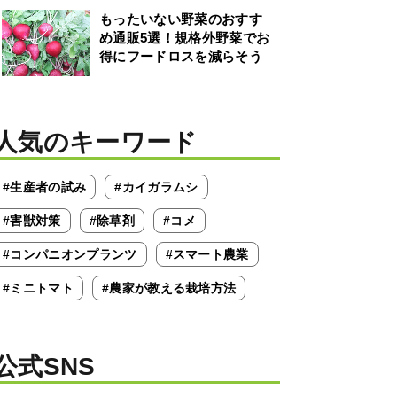
もったいない野菜のおすす
め通販5選！規格外野菜でお
得にフードロスを減らそう
人気のキーワード
#生産者の試み
#カイガラムシ
#害獣対策
#除草剤
#コメ
#コンパニオンプランツ
#スマート農業
#ミニトマト
#農家が教える栽培方法
公式SNS