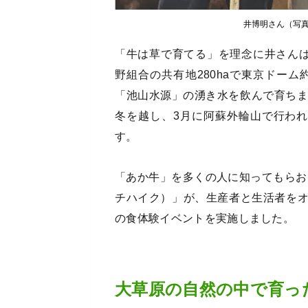
井博明さん（写
「牛は草で育てる」を理念に井さんは
野組合の共有地280haで東京ドー
「池山水源」の湧き水を飲んで育ちま
冬を越し、3月に阿蘇外輪山で行わ
す。
「あか牛」を多くの人に知ってもらおうと
チハイク）」が、生産者と生活者を
の食体験イベントを実施しました。
大草原の自然の中で育っ