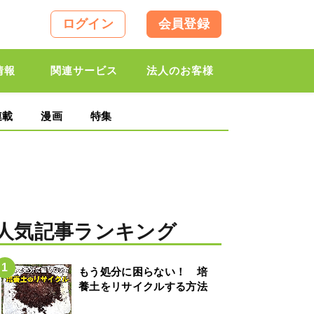
ログイン
会員登録
情報
関連サービス
法人のお客様
連載
漫画
特集
人気記事ランキング
もう処分に困らない！ 培
養土をリサイクルする方法