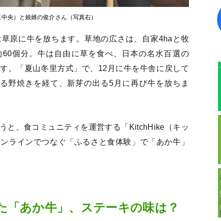
真中央）と娘婿の俊介さん（写真右）
草原に牛を放ちます。草地の広さは、自家4haと牧
ム約60個分。牛は自由に草を食べ、日本の名水百選の
す。「夏山冬里方式」で、12月に牛を牛舎に戻して
れる野焼きを経て、新芽の出る5月に再び牛を放ちま
、食コミュニティを運営する「KitchHike（キッ
オンラインでつなぐ「ふるさと食体験」で「あか牛」
た「あか牛」、ステーキの味は？