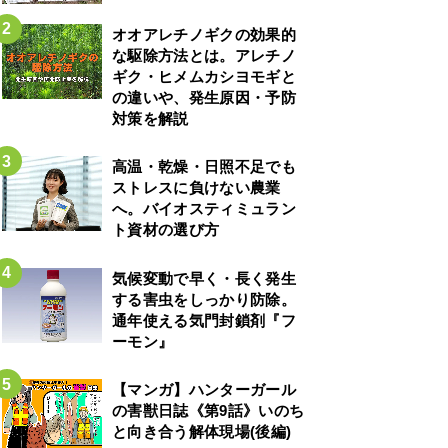
オオアレチノギクの効果的
な駆除方法とは。アレチノ
ギク・ヒメムカシヨモギと
の違いや、発生原因・予防
対策を解説
高温・乾燥・日照不足でも
ストレスに負けない農業
へ。バイオスティミュラン
ト資材の選び方
気候変動で早く・長く発生
する害虫をしっかり防除。
通年使える気門封鎖剤『フ
ーモン』
【マンガ】ハンターガール
の害獣日誌《第9話》いのち
と向き合う解体現場(後編)