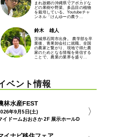
まれ故郷の沖縄県でアボカドな
どの果樹や野菜、多品目の植物
を栽培している。Youtubeチャ
ンネル「けんゆーの農ラ…
鈴木 雄人
茨城県石岡市出身。 農学部を卒
業後、青果卸会社に就職。全国
の農家と繋がり、現地で得た農
家のためとなる情報を発信する
ことで、農業の業界を盛り…
イベント情報
農林水産FEST
2026年9月5日(土)
マイドームおおさか 2F 展示ホールD
マイナビ移住フェア