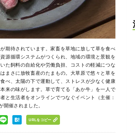
」が期待されています。家畜を草地に放して草を食べ
の資源循環システムがつくられ、地域の環境と景観を
ていた飼料の自給化や労働負担、コストの軽減につな
観はまさに放牧畜産のたまもの。大草原で悠々と草を
を食べ、太陽の下で運動して、ストレスが少なく健康
肉本来の味がします。草で育てる「あか牛」を一人で
産者と生活者をオンラインでつなぐイベント（主催：
が開催されました。
URLをコピー