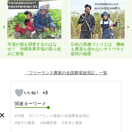
市場が畑を調査するのはな
伝統の黒糖づくりとは 機械
ぜ？ 沖縄青果市場の取り組
も農薬も使わないサトウキビ
みに密着
栽培の秘密
「フリーランス農家の全国農場放浪記」
+3
関連キーワード
#沖縄
#フリーランス農家の全国農場放浪記
#地方の農業
#有機野菜
#美容と農業