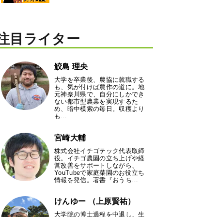
注目ライター
鮫島 理央
大学を卒業後、農協に就職する
も、気が付けば農作の道に。地
元神奈川県で、自分にしかでき
ない都市型農業を実現するた
め、暗中模索の毎日。収穫より
も…
宮崎大輔
株式会社イチゴテック代表取締
役。イチゴ農園の立ち上げや経
営改善をサポートしながら、
YouTubeで家庭菜園のお役立ち
情報を発信。著書『おうち…
けんゆー （上原賢祐）
大学院の博士過程を中退し、生