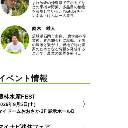
まれ故郷の沖縄県でアボカドな
どの果樹や野菜、多品目の植物
を栽培している。Youtubeチャ
ンネル「けんゆーの農ラ…
鈴木 雄人
茨城県石岡市出身。 農学部を卒
業後、青果卸会社に就職。全国
の農家と繋がり、現地で得た農
家のためとなる情報を発信する
ことで、農業の業界を盛り…
イベント情報
農林水産FEST
2026年9月5日(土)
マイドームおおさか 2F 展示ホールD
マイナビ移住フェア