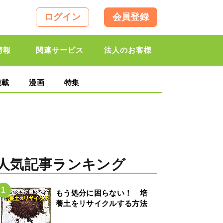
ログイン
会員登録
情報
関連サービス
法人のお客様
連載
漫画
特集
人気記事ランキング
もう処分に困らない！ 培
養土をリサイクルする方法