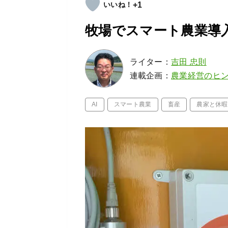
+1
牧場でスマート農業導
ライター：
吉田 忠則
連載企画：
農業経営のヒ
AI
スマート農業
畜産
農家と休暇