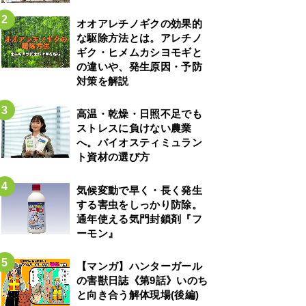
オオアレチノギクの効果的
な駆除方法とは。アレチノ
ギク・ヒメムカシヨモギと
の違いや、発生原因・予防
対策を解説
高温・乾燥・日照不足でも
ストレスに負けない農業
へ。バイオスティミュラン
ト資材の選び方
気候変動で早く・長く発生
する害虫をしっかり防除。
通年使える気門封鎖剤『フ
ーモン』
【マンガ】ハンターガール
の害獣日誌《第9話》いのち
と向き合う解体現場(後編)