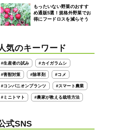
もったいない野菜のおすす
め通販5選！規格外野菜でお
得にフードロスを減らそう
人気のキーワード
#生産者の試み
#カイガラムシ
#害獣対策
#除草剤
#コメ
#コンパニオンプランツ
#スマート農業
#ミニトマト
#農家が教える栽培方法
公式SNS