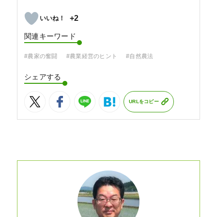
+2
関連キーワード
#農家の奮闘
#農業経営のヒント
#自然農法
シェアする
URLをコピー