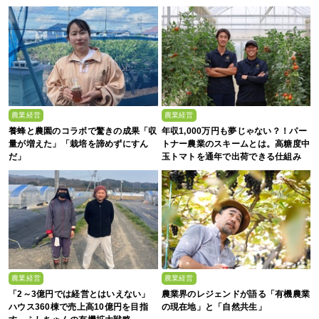
質を生み出すのは
農業経営
農業経営
養蜂と農園のコラボで驚きの成果「収
年収1,000万円も夢じゃない？！パー
量が増えた」「栽培を諦めずにすん
トナー農業のスキームとは。高糖度中
だ」
玉トマトを通年で出荷できる仕組み
農業経営
農業経営
「2～3億円では経営とはいえない」
農業界のレジェンドが語る「有機農業
ハウス360棟で売上高10億円を目指
の現在地」と「自然共生」