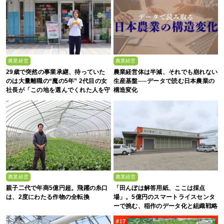
農業経営
農業経営
29歳で突然の事業承継、待っていた
農業経営体は半減、それでも崩れない
のは大量離職の“魔の5年” 2代目の女
生産基盤──データで読む日本農業の
社長が「この地を選んでくれた人を守
構造変化
る」と誓った日
農業経営
農業経営
親子二代で年商5億円超。飛躍の糸口
「田んぼは解答用紙、ここは採点
は、2度にわたる作物の全転換
場」。5億円のスマートライスセンタ
ーで挑む、稲作のデータ化と組織戦略