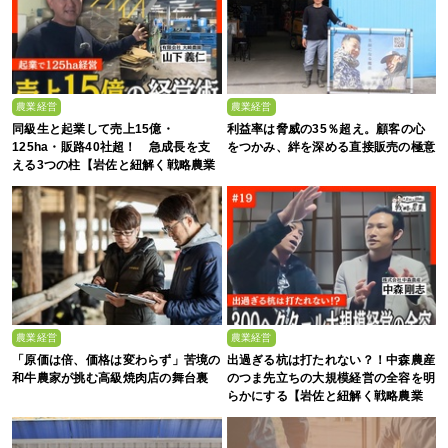
農業経営
農業経営
同級生と起業して売上15億・
利益率は脅威の35％超え。顧客の心
125ha・販路40社超！ 急成長を支
をつかみ、絆を深める直接販売の極意
える3つの柱【岩佐と紐解く戦略農業
#25】
農業経営
農業経営
「原価は倍、価格は変わらず」苦境の
出過ぎる杭は打たれない？！中森農産
和牛農家が挑む高級焼肉店の舞台裏
のつま先立ちの大規模経営の全容を明
らかにする【岩佐と紐解く戦略農業
#19】