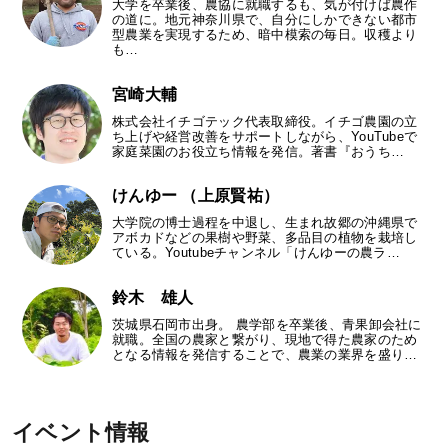
大学を卒業後、農協に就職するも、気が付けば農作
の道に。地元神奈川県で、自分にしかできない都市
型農業を実現するため、暗中模索の毎日。収穫より
も…
宮崎大輔
株式会社イチゴテック代表取締役。イチゴ農園の立
ち上げや経営改善をサポートしながら、YouTubeで
家庭菜園のお役立ち情報を発信。著書『おうち…
けんゆー （上原賢祐）
大学院の博士過程を中退し、生まれ故郷の沖縄県で
アボカドなどの果樹や野菜、多品目の植物を栽培し
ている。Youtubeチャンネル「けんゆーの農ラ…
鈴木 雄人
茨城県石岡市出身。 農学部を卒業後、青果卸会社に
就職。全国の農家と繋がり、現地で得た農家のため
となる情報を発信することで、農業の業界を盛り…
イベント情報