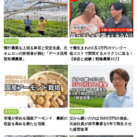
農業経営
農業経営
慣行農業を上回る単収と安定生産。元
十勝生まれの1玉3万円のマンゴー
オムロンの技術者が挑む「データ活用
低コストで実現するカラクリに迫る！
型有機農業」
【岩佐と紐解く戦略農業#17】
農業経営
農業経営
市場が求める国産アーモンド 農家の
父から継いだのは3500万円の借金。
収益を高める新たな活路
元会社員が赤字農家を5年で再生させ
た経営改革