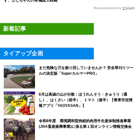
す、ふしちゃんの有機拡大戦略
Recommended by
新着記事
タイアップ企画
まだ危険な刃を振り回していませんか？ 安全草刈りツー
ルの決定版「SuperカルマーPRO」
8月は高値の山が分散：ほうれんそう・きゅうり（通
し）、はくさい（前半）、トマト（後半）【青果市況情
報アプリ「YAOYASAN」】
令和8年度 環境調和型持続的肉用牛生産体制推進事業
(JRA畜産振興事業)に係る第１回オンライン情報交換会