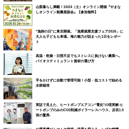
山梨暮らし満載！10/24（土）オンライン開催『やまな
しオンライン就農座談会』【参加無料】
“漁師の日”に東京開催。「漁業就業支援フェア2026」に
大人も子どもも来場。海の魅力が詰まった1日をレポー
ト
高温・乾燥・日照不足でもストレスに負けない農業へ。
バイオスティミュラント資材の選び方
手をかけずに自動で管理可能！小型・低コストで始める
水耕栽培
実証で見えた、ヒートポンプエアコン“電化”の現実解-ヒ
ートポンプのみのCO2削減ボイラーレスハウス、反収1.5
倍の驚異-