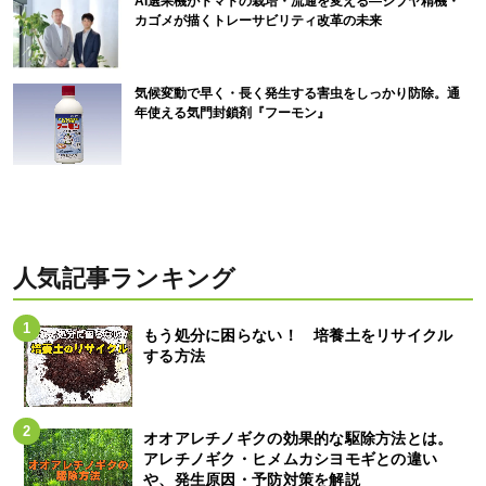
AI選果機がトマトの栽培・流通を変える―シブヤ精機・
カゴメが描くトレーサビリティ改革の未来
気候変動で早く・長く発生する害虫をしっかり防除。通
年使える気門封鎖剤『フーモン』
人気記事ランキング
もう処分に困らない！ 培養土をリサイクル
する方法
オオアレチノギクの効果的な駆除方法とは。
アレチノギク・ヒメムカシヨモギとの違い
や、発生原因・予防対策を解説