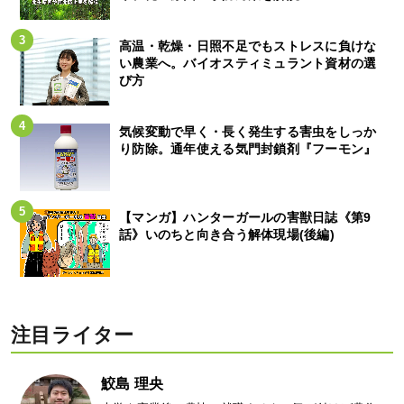
高温・乾燥・日照不足でもストレスに負けな
い農業へ。バイオスティミュラント資材の選
び方
気候変動で早く・長く発生する害虫をしっか
り防除。通年使える気門封鎖剤『フーモン』
【マンガ】ハンターガールの害獣日誌《第9
話》いのちと向き合う解体現場(後編)
注目ライター
鮫島 理央