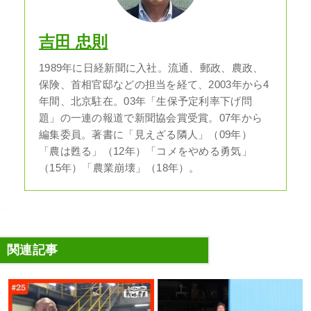
吉田 忠則
1989年に日経新聞に入社。流通、郵政、農政、
保険、首相官邸などの担当を経て、2003年から4
年間、北京駐在。03年「生保予定利率下げ問
題」の一連の報道で新聞協会賞受賞。07年から
編集委員。著書に「見えざる隣人」（09年）
「農は甦る」（12年）「コメをやめる勇気」
（15年）「農業崩壊」（18年）。
関連記事