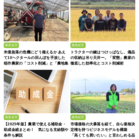
農業経営
農業経営
米価急落の危機にどう備えるか あえ
トラクターの鍵はつけっぱなし、備品
て10ヘクタールの田んぼを手放した
の収納は吊り天井ー。「変態」農家の
稲作農家の「コスト削減」と「農地集
徹底した効率化とコスト削減術
約」
農業経営
農業経営
【2025年版】農業で使える補助金・
市場価格の大暴落を経て、自ら価格決
助成金総まとめ！ 気になる支給額や
定権を持つビジネスモデルを構築
条件も解説
「高くても買いたい」と言わしめる品