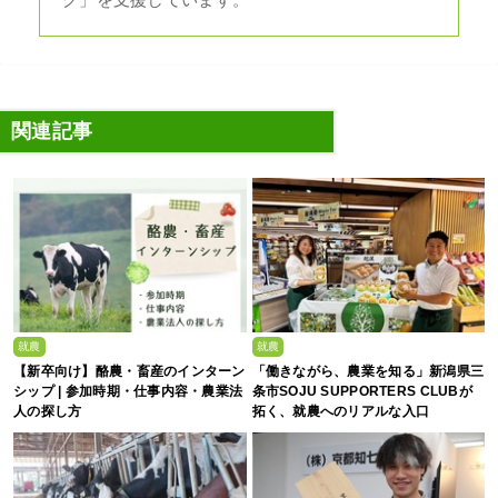
グ」を支援しています。
関連記事
就農
就農
【新卒向け】酪農・畜産のインターン
「働きながら、農業を知る」新潟県三
シップ | 参加時期・仕事内容・農業法
条市SOJU SUPPORTERS CLUBが
人の探し方
拓く、就農へのリアルな入口