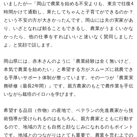
いましたが―「岡山で農業を始める不安よりも、東京で往復4
時間かけて通勤し、果たしてちゃんと子育てができるのか？
という不安の方が大きかったんです。岡山には夫の実家があ
り、いざとなれば頼ることもできるし、農業がうまくいかな
かったら、他の仕事をすればいいと迷いなく賛同しました
よ」と笑顔で話します。
岡山県には、赤木さんのように「農業経験は全く無いけど、
本気で農業を始めたい」と希望する方がスムーズに就農でき
る手厚いサポート体制が整っています。その一つが『農業実
務研修（最長2年間）』です。親方農家のもとで農作業を手伝
いながら栽培のイロハを学びます。
希望する品目（作物）の産地で、ベテランの先進農家から技
術指導が受けられるのはもちろん、親方農家とともに行動す
るので、地域の方とも自然と顔なじみになれるのもポイント
です。地域とのつながりはとても重要で、農業を営む上での