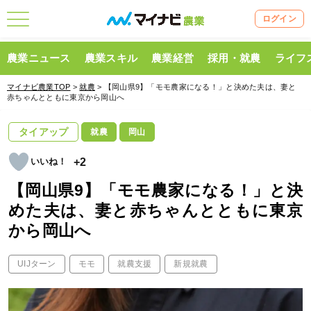
ログイン
農業ニュース
農業スキル
農業経営
採用・就農
ライフ
マイナビ農業TOP
>
就農
> 【岡山県9】「モモ農家になる！」と決めた夫は、妻と
赤ちゃんとともに東京から岡山へ
タイアップ
就農
岡山
+2
【岡山県9】「モモ農家になる！」と決
めた夫は、妻と赤ちゃんとともに東京
から岡山へ
UIJターン
モモ
就農支援
新規就農