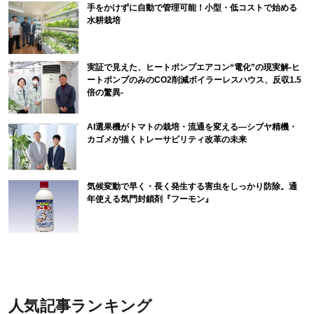
手をかけずに自動で管理可能！小型・低コストで始める
水耕栽培
実証で見えた、ヒートポンプエアコン“電化”の現実解-ヒ
ートポンプのみのCO2削減ボイラーレスハウス、反収1.5
倍の驚異-
AI選果機がトマトの栽培・流通を変える―シブヤ精機・
カゴメが描くトレーサビリティ改革の未来
気候変動で早く・長く発生する害虫をしっかり防除。通
年使える気門封鎖剤『フーモン』
人気記事ランキング