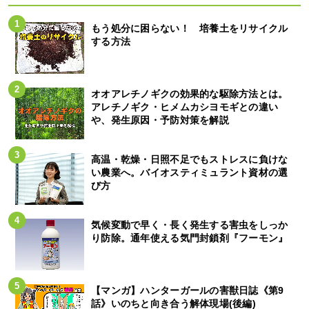
もう処分に困らない！ 培養土をリサイクル
する方法
オオアレチノギクの効果的な駆除方法とは。
アレチノギク・ヒメムカシヨモギとの違い
や、発生原因・予防対策を解説
高温・乾燥・日照不足でもストレスに負けな
い農業へ。バイオスティミュラント資材の選
び方
気候変動で早く・長く発生する害虫をしっか
り防除。通年使える気門封鎖剤『フーモン』
【マンガ】ハンターガールの害獣日誌《第9
話》いのちと向き合う解体現場(後編)