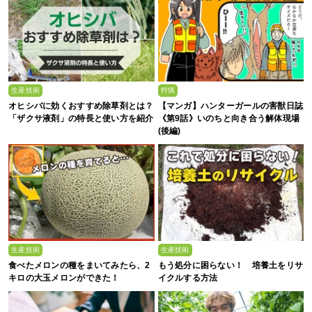
生産技術
狩猟
オヒシバに効くおすすめ除草剤とは？
【マンガ】ハンターガールの害獣日誌
「ザクサ液剤」の特長と使い方を紹介
《第9話》いのちと向き合う解体現場
(後編)
生産技術
生産技術
食べたメロンの種をまいてみたら、2
もう処分に困らない！ 培養土をリサ
キロの大玉メロンができた！
イクルする方法