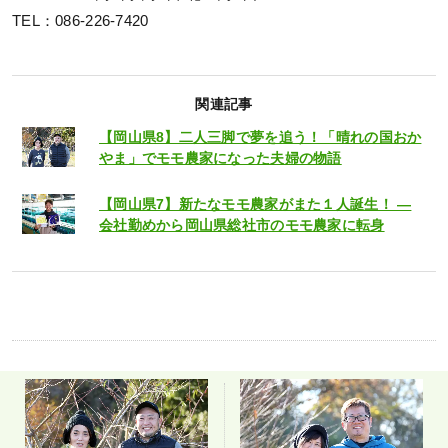
TEL：086-226-7420
関連記事
【岡山県8】二人三脚で夢を追う！「晴れの国おか
やま」でモモ農家になった夫婦の物語
【岡山県7】新たなモモ農家がまた１人誕生！ ―
会社勤めから岡山県総社市のモモ農家に転身