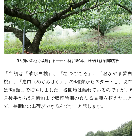
5カ所の園地で栽培するモモの木は180本。袋がけは年間5万枚
「当初は『清水白桃』、『なつごころ』、『おかやま夢白
桃』、『恵白（めぐみはく）』の4種類からスタートし、現在
は9種類まで増やしました。各園地は離れているのですが、6
月後半から9月初旬まで収穫時期の異なる品種を植えたこと
で、長期間の出荷ができるんです」と話します。