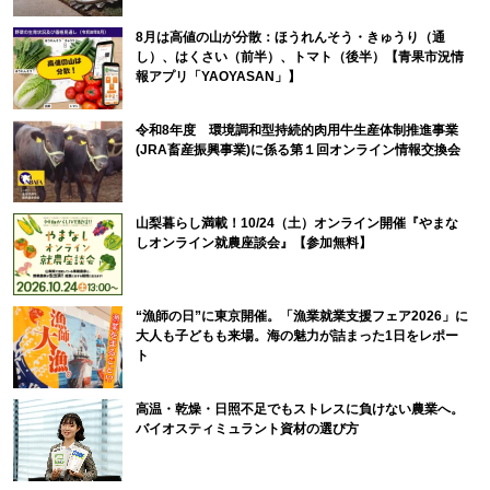
8月は高値の山が分散：ほうれんそう・きゅうり（通
し）、はくさい（前半）、トマト（後半）【青果市況情
報アプリ「YAOYASAN」】
令和8年度 環境調和型持続的肉用牛生産体制推進事業
(JRA畜産振興事業)に係る第１回オンライン情報交換会
山梨暮らし満載！10/24（土）オンライン開催『やまな
しオンライン就農座談会』【参加無料】
“漁師の日”に東京開催。「漁業就業支援フェア2026」に
大人も子どもも来場。海の魅力が詰まった1日をレポー
ト
高温・乾燥・日照不足でもストレスに負けない農業へ。
バイオスティミュラント資材の選び方