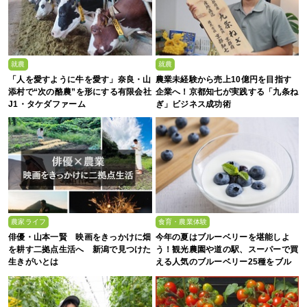
就農
就農
「人を愛すように牛を愛す」奈良・山
農業未経験から売上10億円を目指す
添村で“次の酪農”を形にする有限会社
企業へ！京都知七が実践する「九条ね
J1・タケダファーム
ぎ」ビジネス成功術
農家ライフ
食育・農業体験
俳優・山本一賢 映画をきっかけに畑
今年の夏はブルーベリーを堪能しよ
を耕す二拠点生活へ 新潟で見つけた
う！観光農園や道の駅、スーパーで買
生きがいとは
える人気のブルーベリー25種をブル
ーベリー農家の息子が解説