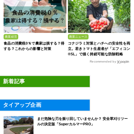
農業経営
農業ニュース
食品の消費税0％で農家は損する？得
コナジラミ対策とハチへの安全性を両
する？これからの影響と対策
立。若きトマト生産者が「エフィコン
®SL」で描く持続可能な防除戦略
Recommended by
新着記事
タイアップ企画
まだ危険な刃を振り回していませんか？ 安全草刈りツー
ルの決定版「SuperカルマーPRO」