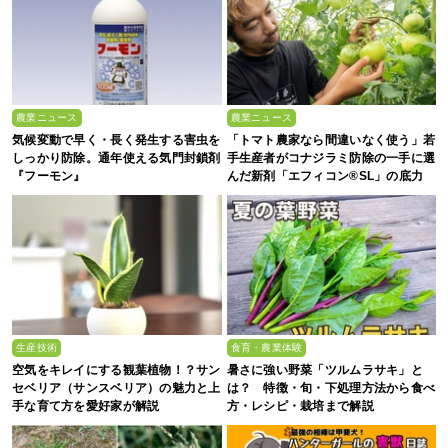
農業ニュース
農業ニュース
気候変動で早く・長く発生する害虫を
「トマト農家なら間違いなく使う」若
しっかり防除。通年使える気門封鎖剤
手生産者がコナジラミ防除の一手に選
『フーモン』
んだ新剤「エフィコン®SL」の底力
生産技術
食育・農業体験
空気をキレイにする観葉植物！？サン
暑さに強い野菜「ツルムラサキ」と
セベリア（サンスベリア）の魅力と上
は？ 特徴・旬・下処理方法から食べ
手な育て方を愛好家が解説
方・レシピ・栽培まで解説