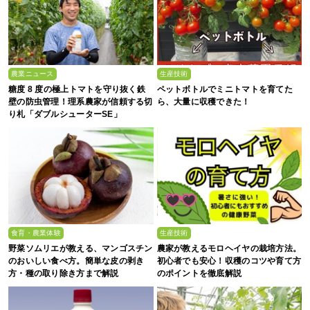
農業ニュース
生産技術
糖度 8 度の極上トマトを守り抜く鉄
ペットボトルでミニトマトを育てた
壁の防虫管理！理系農家が信頼する切
ら、大量に収穫できた！
り札「ダブルシューターSE」
食育・農業体験
生産技術
野菜ソムリエが教える、マンゴスチン
農家が教えるモロヘイヤの栽培方法。
のおいしい食べ方。簡単な皮の剥き
初心者でも安心！収穫のコツや育て方
方・種の取り除き方まで解説
のポイントを徹底解説