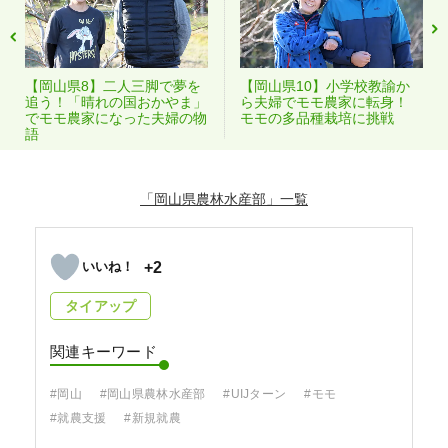
【岡山県8】二人三脚で夢を
【岡山県10】小学校教諭か
追う！「晴れの国おかやま」
ら夫婦でモモ農家に転身！
でモモ農家になった夫婦の物
モモの多品種栽培に挑戦
語
「岡山県農林水産部」
+2
タイアップ
関連キーワード
#岡山
#岡山県農林水産部
#UIJターン
#モモ
#就農支援
#新規就農