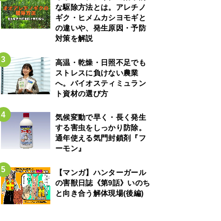
な駆除方法とは。アレチノ
ギク・ヒメムカシヨモギと
の違いや、発生原因・予防
対策を解説
高温・乾燥・日照不足でも
ストレスに負けない農業
へ。バイオスティミュラン
ト資材の選び方
気候変動で早く・長く発生
する害虫をしっかり防除。
通年使える気門封鎖剤『フ
ーモン』
【マンガ】ハンターガール
の害獣日誌《第9話》いのち
と向き合う解体現場(後編)