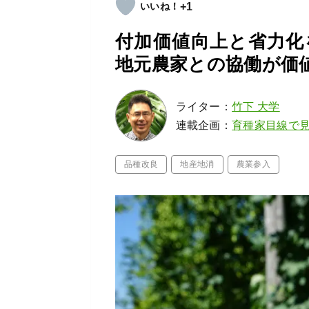
+1
付加価値向上と省力化
地元農家との協働が価
ライター：
竹下 大学
連載企画：
育種家目線で
品種改良
地産地消
農業参入