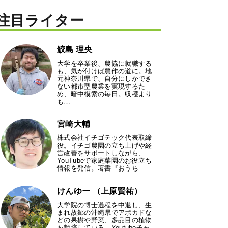
注目ライター
鮫島 理央
大学を卒業後、農協に就職する
も、気が付けば農作の道に。地
元神奈川県で、自分にしかでき
ない都市型農業を実現するた
め、暗中模索の毎日。収穫より
も…
宮崎大輔
株式会社イチゴテック代表取締
役。イチゴ農園の立ち上げや経
営改善をサポートしながら、
YouTubeで家庭菜園のお役立ち
情報を発信。著書『おうち…
けんゆー （上原賢祐）
大学院の博士過程を中退し、生
まれ故郷の沖縄県でアボカドな
どの果樹や野菜、多品目の植物
を栽培している。Youtubeチャ