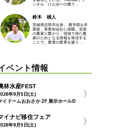
ンネル「けんゆーの農ラ…
鈴木 雄人
茨城県石岡市出身。 農学部を卒
業後、青果卸会社に就職。全国
の農家と繋がり、現地で得た農
家のためとなる情報を発信する
ことで、農業の業界を盛り…
イベント情報
農林水産FEST
2026年9月5日(土)
マイドームおおさか 2F 展示ホールD
マイナビ移住フェア
2026年9月5日(土)