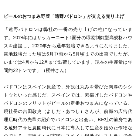
ビールのおつまみ野菜「遠野パドロン」が支える売り上げ
「遠野パドロンは弊社の一番の売り上げの柱になっていま
す。2019年にはサッカーコート1面分の環境制御型高規格ハウ
スを建設し、2020年から通年栽培できるようになりました。
露地栽培だった頃は6月中旬から9月頃までの出荷でしたが、
いまでは4月から12月まで出荷しています。現在の生産量は年
間約22トンです」（櫻井さん）
パドロンはスペイン原産で、外観は丸みを帯びた肉厚のシシ
トウといった感じだ。スペインでは、素揚げしたパドロンや
パドロンのフリットがビールの定番おつまみになっている。
現社長の吉田敦史（よしだ・あつし）さんが、前職の広告代
理店時代の先輩の紹介でパドロンと出会い、BE社の前身であ
る遠野アサヒ農園時代に日本に導入して生産を始めた作物な
のである。吉田さんが実際にスペイン現地のレストランで食