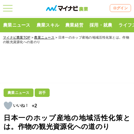
ログイン
農業ニュース
農業スキル
農業経営
採用・就農
ライフ
マイナビ農業TOP
>
農業ニュース
> 日本一のホップ産地の地域活性化策とは。作物
の観光資源化への道のり
農業ニュース
岩手
+2
日本一のホップ産地の地域活性化策と
は。作物の観光資源化への道のり