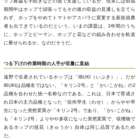
ップ農協も手続きなどの面で支援しているが、現実には助成
期間中はホップで頑張ってもその後の収益の見通しを立てら
れず、ホップをやめてトマトやアスパラに変更する新規就農
者も出てきているのだという。いまの課題は、3年間のうち
に、ホップとピーマン、ホップと花などの組み合わせを軌道
に乗せられるか、なのだそうだ。
つる下げの作業時期の人手が収量に直結
遠野で生産されているホップは「IBUKI（いぶき）」。だが
IBUKIは品種名ではない。「キリン2号」と「かいこがね」の2
品種を合わせた統一名称なのである。これは、日本で育成さ
れ日本の主力品種となった「信州早生（わせ）」からやや早
生になった突然変異が「キリン2号」であり、「かいこがね」
も「キリン2号」よりやや多収になった突然変異で、収穫物で
あるホップの毬花（きゅうか）自体は同じ品質であるため
だ。