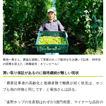
菊池一勇さん。農協を退職して実家のホップ栽培を引き継いで以来、46年目
の収穫を迎えた（画像提供：キリンビール）
買い取り保証があるのに栽培継続が難しい現状
「農業従事者の高齢化と後継者難で離農が続く状況は、ホッ
プも他の作物と同じです」と菊池さんは語る。
「遠野ホップの生産額はわずか1億円程度。マイナーな品目の