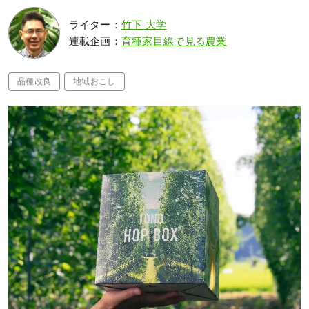
ライター：
竹下 大学
連載企画：
育種家目線で見る農業
品種改良
地域おこし