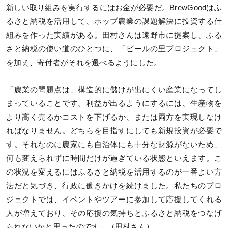
新しい取り組みを実行するにはお金が必要だ。BrewGoodはふ
るさと納税を活用して、ホップ農業の課題解決に投資する仕
組みを作った実績がある。田村さんは遠野市に提案し、ふる
さと納税の使い道のひとつに、「ビールの里プロジェクト」
を加え、寄付者がそれを選べるようにした。
「農業の問題点は、構造的に儲けが出にくい産業になってし
まっていることです。利益が出るようにするには、生産物を
より高く売るかコストを下げるか、または両方を実現しなけ
ればなりません。どちらを目指すにしても新規投資が必要で
す。それなのに農家にも自治体にも十分な財源がないため、
何も変えられずに時間だけが過ぎている状態といえます。こ
の状況を変えるにはふるさと納税を活用するのが一番よい方
法だと気づき、行政に働きかけを続けました。私たちのプロ
ジェクトでは、イベントやツアーに参加して応援してくれる
人が増えており、その応援の気持ちとふるさと納税をつなげ
られないかと思ったのです」（田村さん）