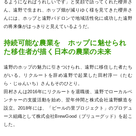
るようになればうれしいです」と笑顔で語ってくれた櫻井さ
ん。遠野で生まれ、ホップ畑が減りゆく様を見てきた櫻井さ
んには、ホップと遠野パドロンで地域活性化に成功した遠野
の将来像がはっきりと見えているようだ。
持続可能な農業を ホップに魅せられ
た移住者が描く日本の農業の未来
遠野のホップの魅力に引きつけられ、遠野に移住した者たち
がいる。リクルートを辞め遠野で起業した田村淳一（たむ
ら・じゅんいち）さんもそのひとり。
田村さんは2016年にリクルートを退職後、遠野でローカルベ
ンチャーの支援活動を始め、翌年仲間と株式会社遠野醸造を
設立。2018年には、「ビールの里プロジェクト」のプロデュ
ース組織として株式会社BrewGood（ブリューグッド）を起こ
した。