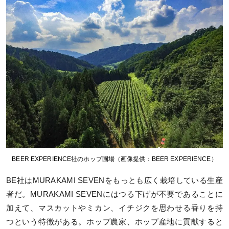
BEER EXPERIENCE社のホップ圃場（画像提供：BEER EXPERIENCE）
BE社はMURAKAMI SEVENをもっとも広く栽培している生産
者だ。MURAKAMI SEVENにはつる下げが不要であることに
加えて、マスカットやミカン、イチジクを思わせる香りを持
つという特徴がある。ホップ農家、ホップ産地に貢献すると