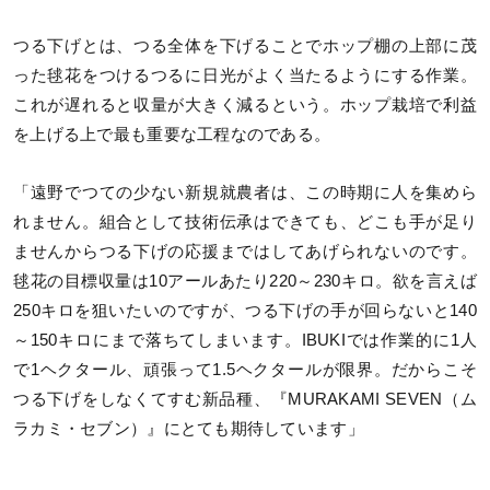
つる下げとは、つる全体を下げることでホップ棚の上部に茂
った毬花をつけるつるに日光がよく当たるようにする作業。
これが遅れると収量が大きく減るという。ホップ栽培で利益
を上げる上で最も重要な工程なのである。
「遠野でつての少ない新規就農者は、この時期に人を集めら
れません。組合として技術伝承はできても、どこも手が足り
ませんからつる下げの応援まではしてあげられないのです。
毬花の目標収量は10アールあたり220～230キロ。欲を言えば
250キロを狙いたいのですが、つる下げの手が回らないと140
～150キロにまで落ちてしまいます。IBUKIでは作業的に1人
で1ヘクタール、頑張って1.5ヘクタールが限界。だからこそ
つる下げをしなくてすむ新品種、『MURAKAMI SEVEN（ム
ラカミ・セブン）』にとても期待しています」