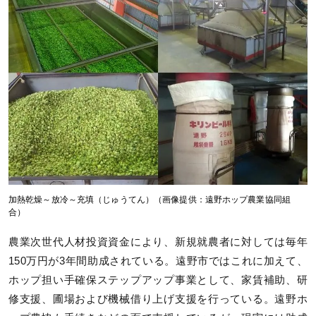
加熱乾燥～放冷～充填（じゅうてん）（画像提供：遠野ホップ農業協同組
合）
農業次世代人材投資資金により、新規就農者に対しては毎年
150万円が3年間助成されている。遠野市ではこれに加えて、
ホップ担い手確保ステップアップ事業として、家賃補助、研
修支援、圃場および機械借り上げ支援を行っている。遠野ホ