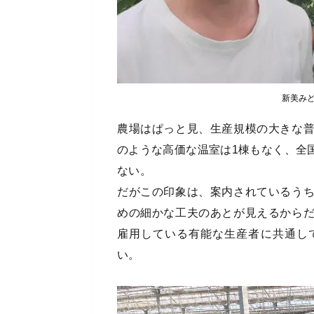
新美み
農場はぱっと見、生産規模の大きな
のような高価な温室は1棟もなく、全
ない。
だがこの印象は、案内されているう
めの細かな工夫のあとが見えるから
雇用している有能な生産者に共通し
い。