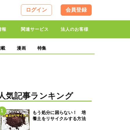
ログイン
会員登録
情報
関連サービス
法人のお客様
連載
漫画
特集
人気記事ランキング
もう処分に困らない！ 培
養土をリサイクルする方法