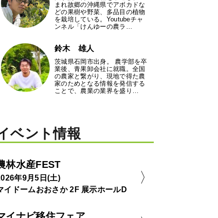
まれ故郷の沖縄県でアボカドな
どの果樹や野菜、多品目の植物
を栽培している。Youtubeチャ
ンネル「けんゆーの農ラ…
鈴木 雄人
茨城県石岡市出身。 農学部を卒
業後、青果卸会社に就職。全国
の農家と繋がり、現地で得た農
家のためとなる情報を発信する
ことで、農業の業界を盛り…
イベント情報
農林水産FEST
2026年9月5日(土)
マイドームおおさか 2F 展示ホールD
マイナビ移住フェア