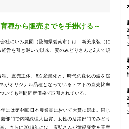
～育種から販売までを手掛ける～
式会社にいみ農園（愛知県碧南市）は、新美康弘（に
ら経営を引き継いで以来、妻のみどりさんと2人で規
社育種、直売主体、6次産業化と、時代の変化の波を逃
0％がオリジナル品種となっているトマトの直売比率
についても年間固定価格で取引されている。
5年には第44回日本農業賞において大賞に選出。同じ
園芸部門で内閣総理大臣賞、女性の活躍部門でみどり
賞。さらに2018年には、康弘さんが黄綬褒章を受章