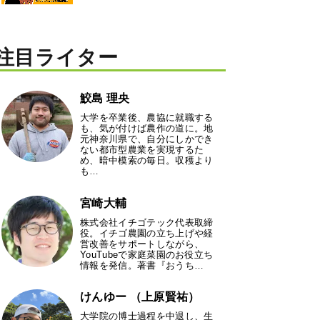
注目ライター
鮫島 理央
大学を卒業後、農協に就職する
も、気が付けば農作の道に。地
元神奈川県で、自分にしかでき
ない都市型農業を実現するた
め、暗中模索の毎日。収穫より
も…
宮崎大輔
株式会社イチゴテック代表取締
役。イチゴ農園の立ち上げや経
営改善をサポートしながら、
YouTubeで家庭菜園のお役立ち
情報を発信。著書『おうち…
けんゆー （上原賢祐）
大学院の博士過程を中退し、生