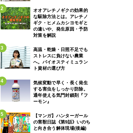
オオアレチノギクの効果的
な駆除方法とは。アレチノ
ギク・ヒメムカシヨモギと
の違いや、発生原因・予防
対策を解説
高温・乾燥・日照不足でも
ストレスに負けない農業
へ。バイオスティミュラン
ト資材の選び方
気候変動で早く・長く発生
する害虫をしっかり防除。
通年使える気門封鎖剤『フ
ーモン』
【マンガ】ハンターガール
の害獣日誌《第9話》いのち
と向き合う解体現場(後編)