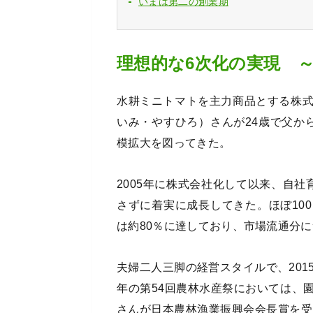
いまは第二の創業期
理想的な6次化の実現 
水耕ミニトマトを主力商品とする株
いみ・やすひろ）さんが24歳で父か
模拡大を図ってきた。
2005年に株式会社化して以来、自
さずに着実に成長してきた。ほぼ10
は約80％に達しており、市場流通分
夫婦二人三脚の経営スタイルで、201
年の第54回農林水産祭においては、
さんが日本農林漁業振興会会長賞を受