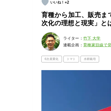
+2
育種から加工、販売ま
次化の理想と現実」と
ライター：
竹下 大学
連載企画：
育種家目線で
6次産業化
トマト
水耕栽培