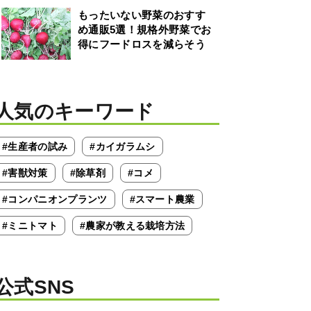
もったいない野菜のおすす
め通販5選！規格外野菜でお
得にフードロスを減らそう
人気のキーワード
#生産者の試み
#カイガラムシ
#害獣対策
#除草剤
#コメ
#コンパニオンプランツ
#スマート農業
#ミニトマト
#農家が教える栽培方法
公式SNS