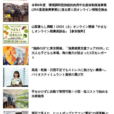
令和8年度 環境調和型持続的肉用牛生産体制推進事業
(JRA畜産振興事業)に係る第１回オンライン情報交換会
山梨暮らし満載！10/24（土）オンライン開催『やまな
しオンライン就農座談会』【参加無料】
“漁師の日”に東京開催。「漁業就業支援フェア2026」に
大人も子どもも来場。海の魅力が詰まった1日をレポー
ト
高温・乾燥・日照不足でもストレスに負けない農業へ。
バイオスティミュラント資材の選び方
手をかけずに自動で管理可能！小型・低コストで始める
水耕栽培
実証で見えた、ヒートポンプエアコン“電化”の現実解-ヒ