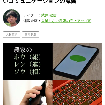
いコミュニケーションの流儀
ライター：
武井 敏信
連載企画：
営業しない農家の売上アップ術
人材育成
新規就農