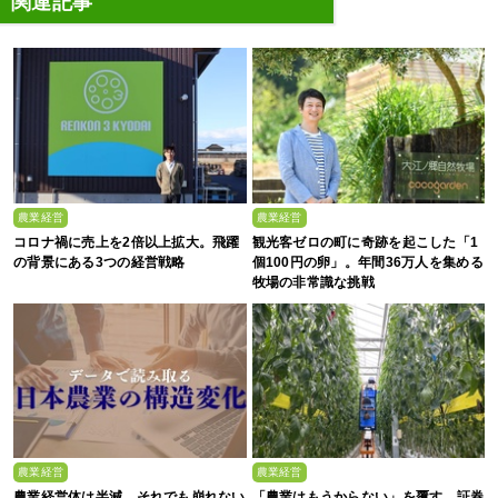
関連記事
農業経営
農業経営
コロナ禍に売上を2倍以上拡大。飛躍
観光客ゼロの町に奇跡を起こした「1
の背景にある3つの経営戦略
個100円の卵」。年間36万人を集める
牧場の非常識な挑戦
農業経営
農業経営
農業経営体は半減、それでも崩れない
「農業はもうからない」を覆す 証券