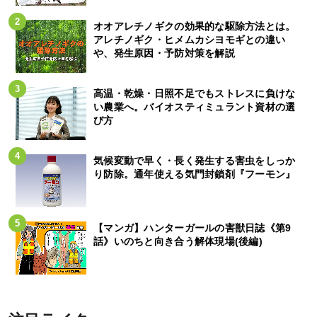
オオアレチノギクの効果的な駆除方法とは。
アレチノギク・ヒメムカシヨモギとの違い
や、発生原因・予防対策を解説
高温・乾燥・日照不足でもストレスに負けな
い農業へ。バイオスティミュラント資材の選
び方
気候変動で早く・長く発生する害虫をしっか
り防除。通年使える気門封鎖剤『フーモン』
【マンガ】ハンターガールの害獣日誌《第9
話》いのちと向き合う解体現場(後編)