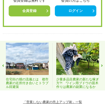
会員登録は無料です
会員の方はこちら
会員登録
ログイン
住宅街の畑の流儀とは 都市
少量多品目農家の新たな稼ぎ
農家の近所付き合いとトラブ
方?! ワイン用ブドウの苗木
ル回避策
作りは農家の副業になるか
「営業しない農家の売上アップ術」