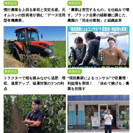
農業経営
農業経営
慣行農業を上回る単収と安定生産。元
「農業は苦労するもの」を仕組みで壊
オムロンの技術者が挑む「データ活用
す。ブラック企業の経験糧に講じた、
型有機農業」
農園の「完全分業制」と組織改革
農業経営
農業経営
トラクターで稲を踏みながら追肥 増
“現役農家によるコンサル”で収量増・
収、速度アップ、猛暑対策の3つの利
利益増を実現！ 「休めて稼げる」農
点
業を目指す