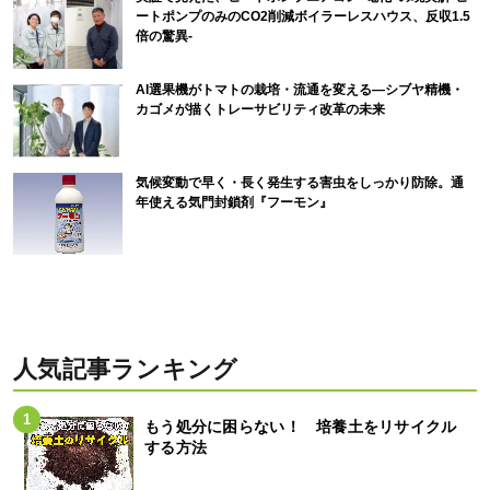
ートポンプのみのCO2削減ボイラーレスハウス、反収1.5
倍の驚異-
AI選果機がトマトの栽培・流通を変える―シブヤ精機・
カゴメが描くトレーサビリティ改革の未来
気候変動で早く・長く発生する害虫をしっかり防除。通
年使える気門封鎖剤『フーモン』
人気記事ランキング
もう処分に困らない！ 培養土をリサイクル
する方法