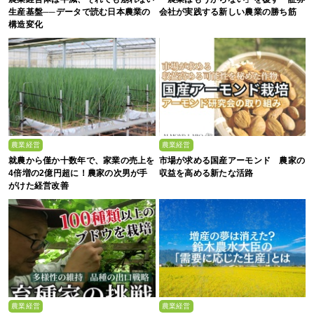
生産基盤──データで読む日本農業の
会社が実践する新しい農業の勝ち筋
構造変化
農業経営
農業経営
就農から僅か十数年で、家業の売上を
市場が求める国産アーモンド 農家の
4倍増の2億円超に！農家の次男が手
収益を高める新たな活路
がけた経営改善
農業経営
農業経営