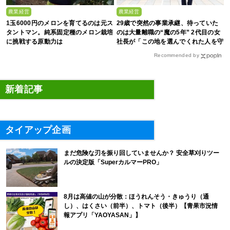
農業経営
農業経営
1玉6000円のメロンを育てるのは元ス
29歳で突然の事業承継、待っていた
タントマン。純系固定種のメロン栽培
のは大量離職の“魔の5年” 2代目の女
に挑戦する原動力は
社長が「この地を選んでくれた人を守
る」と誓った日
Recommended by
新着記事
タイアップ企画
まだ危険な刃を振り回していませんか？ 安全草刈りツー
ルの決定版「SuperカルマーPRO」
8月は高値の山が分散：ほうれんそう・きゅうり（通
し）、はくさい（前半）、トマト（後半）【青果市況情
報アプリ「YAOYASAN」】