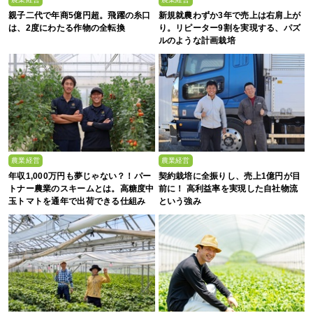
親子二代で年商5億円超。飛躍の糸口
新規就農わずか3年で売上は右肩上が
は、2度にわたる作物の全転換
り。リピーター9割を実現する、パズ
ルのような計画栽培
農業経営
農業経営
年収1,000万円も夢じゃない？！パー
契約栽培に全振りし、売上1億円が目
トナー農業のスキームとは。高糖度中
前に！ 高利益率を実現した自社物流
玉トマトを通年で出荷できる仕組み
という強み