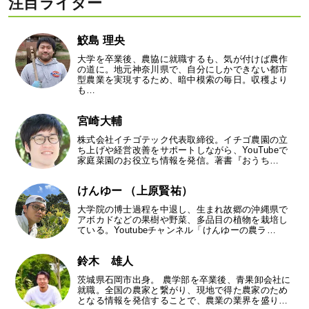
注目ライター
鮫島 理央
大学を卒業後、農協に就職するも、気が付けば農作
の道に。地元神奈川県で、自分にしかできない都市
型農業を実現するため、暗中模索の毎日。収穫より
も…
宮崎大輔
株式会社イチゴテック代表取締役。イチゴ農園の立
ち上げや経営改善をサポートしながら、YouTubeで
家庭菜園のお役立ち情報を発信。著書『おうち…
けんゆー （上原賢祐）
大学院の博士過程を中退し、生まれ故郷の沖縄県で
アボカドなどの果樹や野菜、多品目の植物を栽培し
ている。Youtubeチャンネル「けんゆーの農ラ…
鈴木 雄人
茨城県石岡市出身。 農学部を卒業後、青果卸会社に
就職。全国の農家と繋がり、現地で得た農家のため
となる情報を発信することで、農業の業界を盛り…