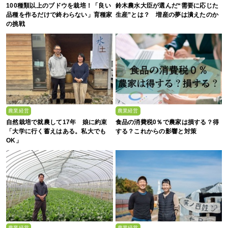
100種類以上のブドウを栽培！「良い
鈴木農水大臣が選んだ“需要に応じた
品種を作るだけで終わらない」育種家
生産”とは？ 増産の夢は潰えたのか
の挑戦
農業経営
農業経営
自然栽培で就農して17年 娘に約束
食品の消費税0％で農家は損する？得
「大学に行く蓄えはある。私大でも
する？これからの影響と対策
OK」
農業経営
農業経営