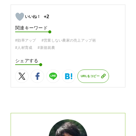
+2
関連キーワード
#効率アップ
#営業しない農家の売上アップ術
#人材育成
#新規就農
シェアする
URLをコピー