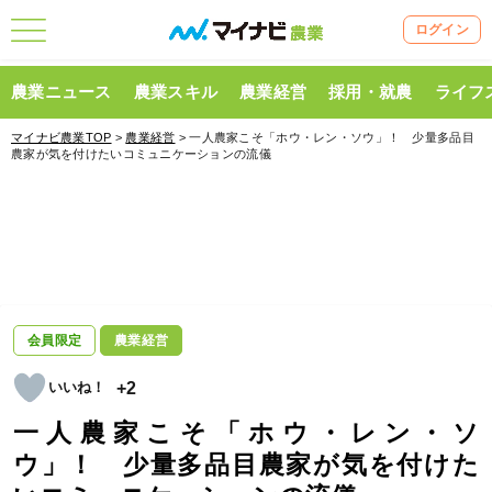
ログイン
農業ニュース
農業スキル
農業経営
採用・就農
ライフ
マイナビ農業TOP
>
農業経営
> 一人農家こそ「ホウ・レン・ソウ」！ 少量多品目
農家が気を付けたいコミュニケーションの流儀
会員限定
農業経営
+2
一人農家こそ「ホウ・レン・ソ
ウ」！ 少量多品目農家が気を付けた