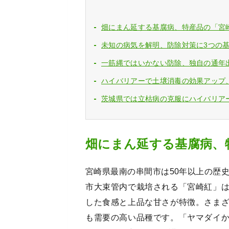
畑にまん延する基腐病、特産品の「宮
未知の病気を解明、防除対策に3つの
一筋縄ではいかない防除、独自の通年
ハイバリアーで土壌消毒の効果アップ
茨城県では立枯病の克服にハイバリア
畑にまん延する基腐病、
宮崎県最南の串間市は50年以上の歴
市大束管内で栽培される「宮崎紅」
した食感と上品な甘さが特徴。さま
も需要の高い品種です。「ヤマダイか