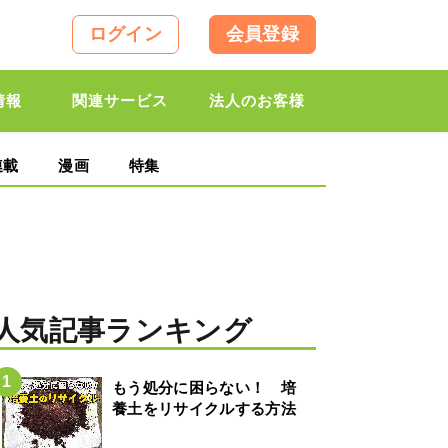
ログイン
会員登録
情報
関連サービス
法人のお客様
連載
漫画
特集
人気記事ランキング
もう処分に困らない！ 培
養土をリサイクルする方法