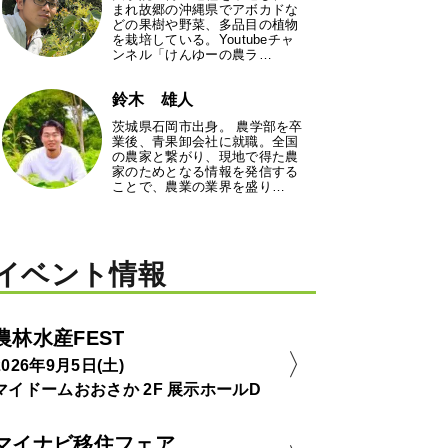
まれ故郷の沖縄県でアボカドな
どの果樹や野菜、多品目の植物
を栽培している。Youtubeチャ
ンネル「けんゆーの農ラ…
鈴木 雄人
茨城県石岡市出身。 農学部を卒
業後、青果卸会社に就職。全国
の農家と繋がり、現地で得た農
家のためとなる情報を発信する
ことで、農業の業界を盛り…
イベント情報
農林水産FEST
2026年9月5日(土)
マイドームおおさか 2F 展示ホールD
マイナビ移住フェア