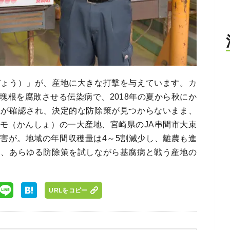
びょう）」が、産地に大きな打撃を与えています。カ
塊根を腐敗させる伝染病で、2018年の夏から秋にか
生が確認され、決定的な防除策が見つからないまま、
モ（かんしょ）の一大産地、宮崎県のJA串間市大束
害が。地域の年間収穫量は4～5割減少し、離農も進
に、あらゆる防除策を試しながら基腐病と戦う産地の
URLをコピー