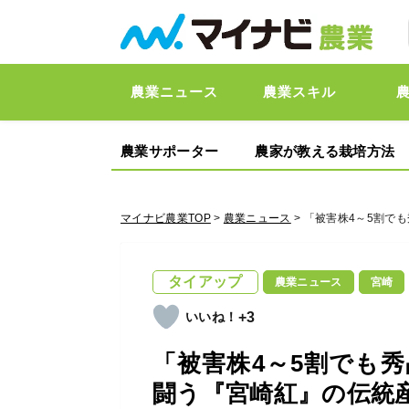
農業ニュース
農業スキル
農業サポーター
農家が教える栽培方法
マイナビ農業TOP
>
農業ニュース
> 「被害株4～5割
タイアップ
農業ニュース
宮崎
+3
「被害株4～5割でも
闘う『宮崎紅』の伝統