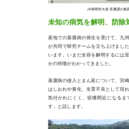
JA串間市大束 営農課の
未知の病気を解明、防除
産地での基腐病の発生を受けて、九
が共同で研究チームを立ち上げまし
います。いまだ全容を解明するには
かの特徴がわかってきました。
基腐病の侵入とまん延について、宮
はしおれや黄化、生育不良として現
気付かれにくく、収穫間近になるま
す」と話します。