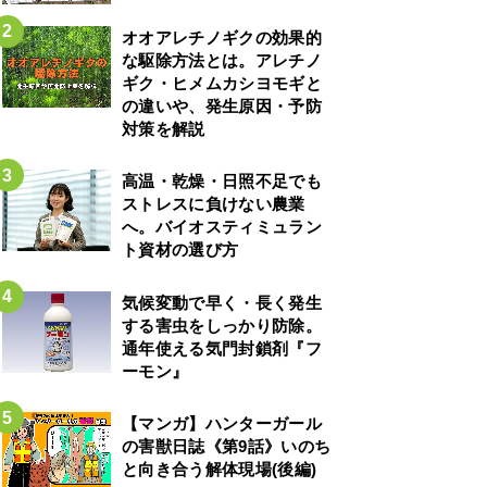
オオアレチノギクの効果的
な駆除方法とは。アレチノ
ギク・ヒメムカシヨモギと
の違いや、発生原因・予防
対策を解説
高温・乾燥・日照不足でも
ストレスに負けない農業
へ。バイオスティミュラン
ト資材の選び方
気候変動で早く・長く発生
する害虫をしっかり防除。
通年使える気門封鎖剤『フ
ーモン』
【マンガ】ハンターガール
の害獣日誌《第9話》いのち
と向き合う解体現場(後編)