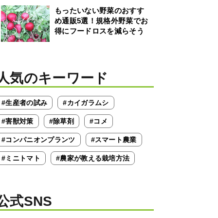
もったいない野菜のおすす
め通販5選！規格外野菜でお
得にフードロスを減らそう
人気のキーワード
#生産者の試み
#カイガラムシ
#害獣対策
#除草剤
#コメ
#コンパニオンプランツ
#スマート農業
#ミニトマト
#農家が教える栽培方法
公式SNS