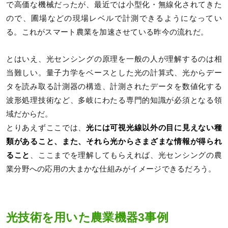
で高価な機械だったが、最近では小型化・無線化されてきた
ので、圃場などの現場レベルで計測できるようになってい
る。これがスマート農業を加速させている昨今の流れだ。
とはいえ、光センシングの原理を一般の人が理解するのは相
当難しい。量子力学をベースとした光の計算式、光からデー
タを読み取る計測器の構造、計測されたデータを数値化する
波形処理技術など、多岐にわたる専門的知識が必須となる領
域だからだ。
とりあえずここでは、
光には可視光線以外の目に見えない種
類があること、また、それら光からさまざまな情報が得られ
ること
、ここまでを理解してもらえれば、光センシングの農
業分野への応用の大まかな仕組みがイメージできるだろう。
光技術を用いた農業機器3事例