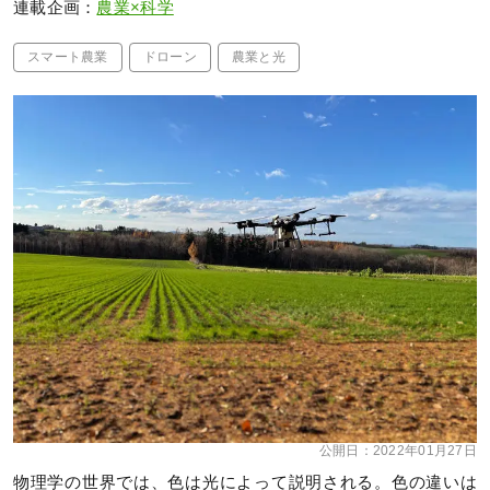
連載企画：
農業×科学
スマート農業
ドローン
農業と光
公開日：
2022年01月27日
物理学の世界では、色は光によって説明される。色の違いは