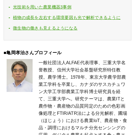
光技術を用いた農業機器3事例
植物の成長を左右する環境要因も光で解析できるように
微生物の働きも見えるようになる
■亀岡孝治さんプロフィール
一般社団法人ALFAE代表理事、三重大学名
誉教授、信州大学社会基盤研究所特任教
授。農学博士。1978年、東京大学農学部農
業工学科を卒業し、カナダのサスカチュワ
ン大学工学部農業工学科博士研究員を経
て、三重大学へ。研究テーマは、農業ITと
農作物・農産物の品質同定のための色彩画
像処理とFTIR/ATR法による分光解析、圃場
（ほじょう）における農業IoT、農産物・食
品・調理におけるマルチ分光センシングの