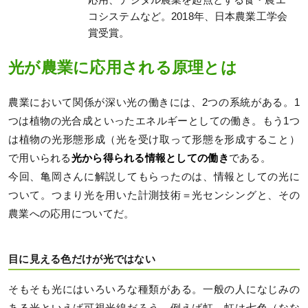
応用、デジタル農業を起点とする食・農エ
コシステムなど。2018年、日本農業工学会
賞受賞。
光が農業に応用される原理とは
農業において関係が深い光の働きには、2つの系統がある。1
つは植物の光合成といったエネルギーとしての働き。もう1つ
は植物の光形態形成（光を受け取って形態を形成すること）
で用いられる
光から得られる情報としての働き
である。
今回、亀岡さんに解説してもらったのは、情報としての光に
ついて。つまり光を用いた計測技術＝光センシングと、その
農業への応用についてだ。
目に見える色だけが光ではない
そもそも光にはいろいろな種類がある。一般の人になじみの
ある光といえば可視光線だろう。例えば虹。虹は七色（なな