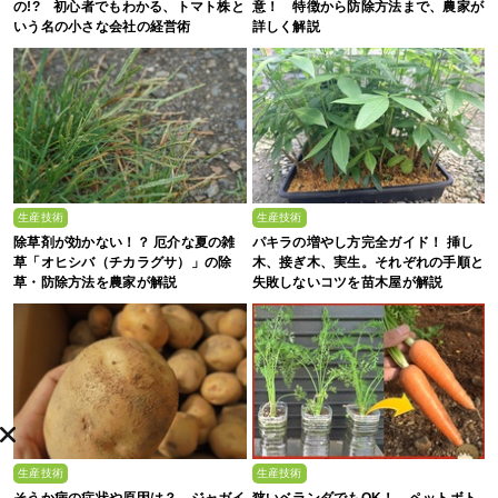
の!? 初心者でもわかる、トマト株と
意！ 特徴から防除方法まで、農家が
いう名の小さな会社の経営術
詳しく解説
生産技術
生産技術
除草剤が効かない！？ 厄介な夏の雑
パキラの増やし方完全ガイド！ 挿し
草「オヒシバ（チカラグサ）」の除
木、接ぎ木、実生。それぞれの手順と
草・防除方法を農家が解説
失敗しないコツを苗木屋が解説
生産技術
生産技術
そうか病の症状や原因は？ ジャガイ
狭いベランダでもOK！ ペットボト