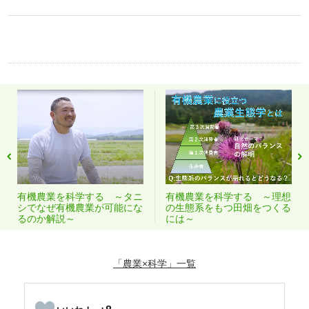
有機農業を科学する ～タニ
有機農業を科学する ～理想
シでなぜ有機農業が可能にな
の生態系をもつ田畑をつくる
るのか解説～
には～
「農業×科学」