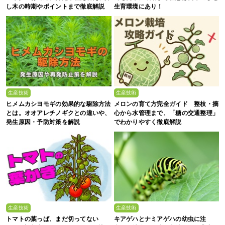
し木の時期やポイントまで徹底解説
生育環境にあり！
生産技術
生産技術
ヒメムカシヨモギの効果的な駆除方法
メロンの育て方完全ガイド 整枝・摘
とは。オオアレチノギクとの違いや、
心から水管理まで、「糖の交通整理」
発生原因・予防対策を解説
でわかりやすく徹底解説
生産技術
生産技術
トマトの葉っぱ、まだ切ってない
キアゲハとナミアゲハの幼虫に注