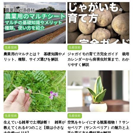
生産技術
生産技術
農業用のマルチとは？ 基礎知識やメ
ジャガイモの育て方完全ガイド 栽培
リット、種類、サイズ選びを解説
カレンダーから病害虫対策まで、わか
りやすく解説
生産技術
生産技術
生えている雑草で土壌診断！ 雑草が
空気をキレイにする観葉植物！？サン
教えてくれる4つのこと【畑は小さな
セベリア（サンスベリア）の魅力と上
大自然vol.115】
手な育て方を愛好家が解説