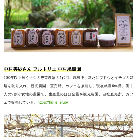
中村美紗さん フルトリエ 中村果樹園
100年以上続くナシの専業農家の4代目。就農後、新たにブドウとイチゴの栽
培を取り入れ、観光農園、直売所、カフェを展開し、現在就農6年目。働く
人の9割が女性の農園で、生産量のほぼ全量を観光農園、自社直売所、カフ
ェで販売している。
https://fruitelier.jp/