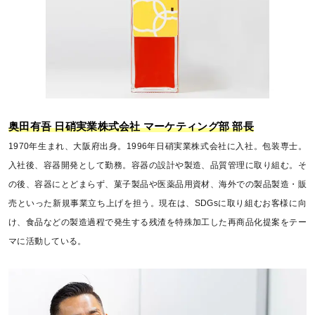
奥田有吾 日硝実業株式会社 マーケティング部 部長
1970年生まれ、大阪府出身。1996年日硝実業株式会社に入社。包装専士。
入社後、容器開発として勤務。容器の設計や製造、品質管理に取り組む。そ
の後、容器にとどまらず、菓子製品や医薬品用資材、海外での製品製造・販
売といった新規事業立ち上げを担う。現在は、SDGsに取り組むお客様に向
け、食品などの製造過程で発生する残渣を特殊加工した再商品化提案をテー
マに活動している。