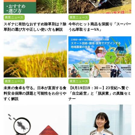
農業ニュース
農業ニュース
スギナに有効なおすすめ除草剤は？除
今年のヒット商品を深掘り「スーパー
草剤の選び方や正しい使い方も解説
うね草取りまーVA」
農業ニュース
農業ニュース
未来の食卓を守る。日本が直面する食
【8月19日19：30～】23世紀へ繋ぐ
料安全保障の課題と可能性をわ分りや
「自立経営」と「脱炭素」の真髄セミ
すく解説
ナー