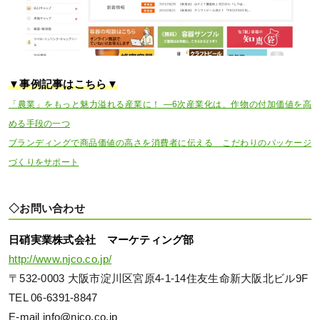
▼事例記事はこちら▼
「農業」をもっと魅力溢れる産業に！ ―6次産業化は、作物の付加価値を高
める手段の一つ
ブランディングで商品価値の高さを消費者に伝える こだわりのパッケージ
づくりをサポート
◇お問い合わせ
日硝実業株式会社 マーケティング部
http://www.njco.co.jp/
〒532-0003 大阪市淀川区宮原4-1-14住友生命新大阪北ビル9F
TEL 06-6391-8847
E-mail info@njco.co.jp