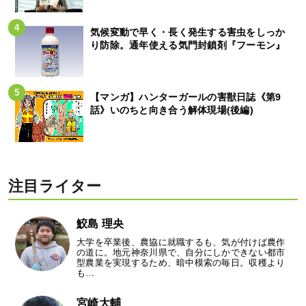
気候変動で早く・長く発生する害虫をしっか
り防除。通年使える気門封鎖剤『フーモン』
【マンガ】ハンターガールの害獣日誌《第9
話》いのちと向き合う解体現場(後編)
注目ライター
鮫島 理央
大学を卒業後、農協に就職するも、気が付けば農作
の道に。地元神奈川県で、自分にしかできない都市
型農業を実現するため、暗中模索の毎日。収穫より
も…
宮崎大輔