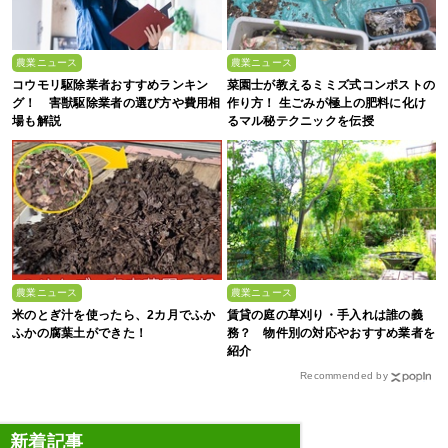
農業ニュース
農業ニュース
コウモリ駆除業者おすすめランキン
菜園士が教えるミミズ式コンポストの
グ！ 害獣駆除業者の選び方や費用相
作り方！ 生ごみが極上の肥料に化け
場も解説
るマル秘テクニックを伝授
農業ニュース
農業ニュース
米のとぎ汁を使ったら、2カ月でふか
賃貸の庭の草刈り・手入れは誰の義
ふかの腐葉土ができた！
務？ 物件別の対応やおすすめ業者を
紹介
Recommended by
新着記事