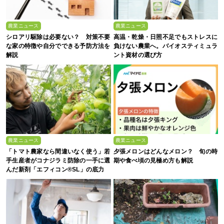
農業ニュース
農業ニュース
シロアリ駆除は必要ない？ 対策不要
高温・乾燥・日照不足でもストレスに
な家の特徴や自分でできる予防方法を
負けない農業へ。バイオスティミュラ
解説
ント資材の選び方
農業ニュース
農業ニュース
「トマト農家なら間違いなく使う」若
夕張メロンはどんなメロン？ 旬の時
手生産者がコナジラミ防除の一手に選
期や食べ頃の見極め方も解説
んだ新剤「エフィコン®SL」の底力