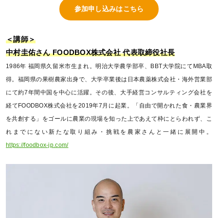
参加申し込みはこちら
＜講師＞
中村圭佑さん FOODBOX株式会社 代表取締役社長
1986年 福岡県久留米市生まれ。明治大学農学部卒、BBT大学院にてMBA取
得。福岡県の果樹農家出身で、大学卒業後は日本農薬株式会社・海外営業部
にて約7年間中国を中心に活躍。その後、大手経営コンサルティング会社を
経てFOODBOX株式会社を2019年7月に起業。「自由で開かれた食・農業界
を共創する」をゴールに農業の現場を知った上であえて枠にとらわれず、こ
れまでにない新たな取り組み・挑戦を農家さんと一緒に展開中。
https://foodbox-jp.com/