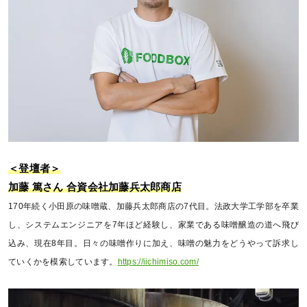
＜登壇者＞
加藤 篤さん 合資会社加藤兵太郎商店
170年続く小田原の味噌蔵、加藤兵太郎商店の7代目。法政大学工学部を卒業
し、システムエンジニアを7年ほど経験し、家業である味噌醸造の道へ飛び
込み、現在8年目。日々の味噌作りに加え、味噌の魅力をどうやって訴求し
ていくかを模索しています。
https://iichimiso.com/