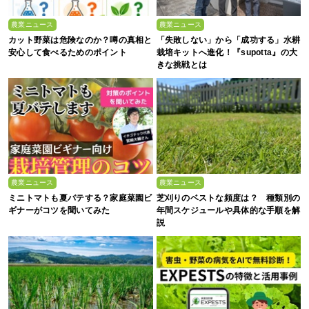
農業ニュース
農業ニュース
カット野菜は危険なのか？噂の真相と
「失敗しない」から「成功する」水耕
安心して食べるためのポイント
栽培キットへ進化！『supotta』の大
きな挑戦とは
農業ニュース
農業ニュース
ミニトマトも夏バテする？家庭菜園ビ
芝刈りのベストな頻度は？ 種類別の
ギナーがコツを聞いてみた
年間スケジュールや具体的な手順を解
説