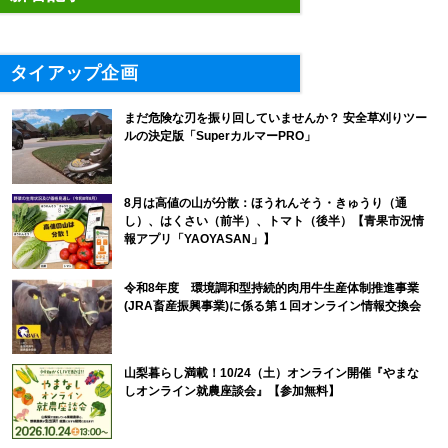
タイアップ企画
まだ危険な刃を振り回していませんか？ 安全草刈りツー
ルの決定版「SuperカルマーPRO」
8月は高値の山が分散：ほうれんそう・きゅうり（通
し）、はくさい（前半）、トマト（後半）【青果市況情
報アプリ「YAOYASAN」】
令和8年度 環境調和型持続的肉用牛生産体制推進事業
(JRA畜産振興事業)に係る第１回オンライン情報交換会
山梨暮らし満載！10/24（土）オンライン開催『やまな
しオンライン就農座談会』【参加無料】