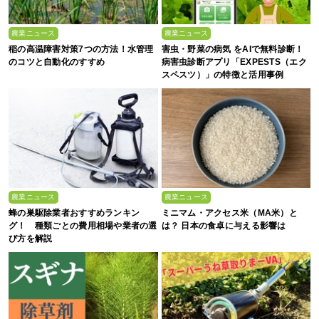
農業ニュース
農業ニュース
稲の高温障害対策7つの方法！水管理
害虫・野菜の病気 をAIで無料診断！
のコツと自動化のすすめ
病害虫診断アプリ「EXPESTS（エク
スペスツ）」の特徴と活用事例
農業ニュース
農業ニュース
蜂の巣駆除業者おすすめランキン
ミニマム・アクセス米（MA米）と
グ！ 種類ごとの費用相場や業者の選
は？ 日本の食卓に与える影響は
び方を解説