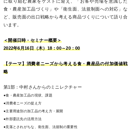
に取り組む農家をゲストに迎え、「お客や売場を意識した
食・農産加工品づくり」や「衛生面、法規制面への対応」な
ど、販売面の出口戦略から考える商品づくりについて語り合
います。
＜開催日時・セミナー概要＞
2022年6月16日（木）18：00～20：00
【テーマ】消費者ニーズから考える食・農産品の付加価値戦
略
第1部：中村さんからのミニレクチャー
●食・農産加工品の現状、課題
●消費者ニーズの捉え方
●主要用途別の加工品の考え方・展開
●外部委託先の活用方法
●見落とされがちな、衛生面、法規制の重要性