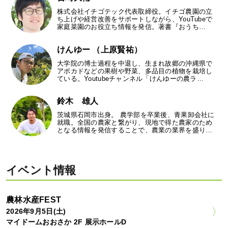
株式会社イチゴテック代表取締役。イチゴ農園の立
ち上げや経営改善をサポートしながら、YouTubeで
家庭菜園のお役立ち情報を発信。著書『おうち…
けんゆー （上原賢祐）
大学院の博士過程を中退し、生まれ故郷の沖縄県で
アボカドなどの果樹や野菜、多品目の植物を栽培し
ている。Youtubeチャンネル「けんゆーの農ラ…
鈴木 雄人
茨城県石岡市出身。 農学部を卒業後、青果卸会社に
就職。全国の農家と繋がり、現地で得た農家のため
となる情報を発信することで、農業の業界を盛り…
イベント情報
農林水産FEST
2026年9月5日(土)
マイドームおおさか 2F 展示ホールD