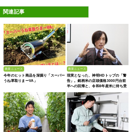
関連記事
農業ニュース
農業ニュース
今年のヒット商品を深掘り「スーパー
現実となった、神明HDトップの「警
うね草取りまーVA」
告」。銘柄米の店頭価格3000円台前
半への回帰と、令和8年産米に待ち受
ける“大暴落”の可能性