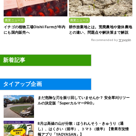
農業ニュース
農業ニュース
イチゴの植物工場Oishii Farmが年内
耕作放棄地とは。荒廃農地や遊休農地
にも国内販売へ
との違い、問題点や解決策まで解説
Recommended by
新着記事
タイアップ企画
まだ危険な刃を振り回していませんか？ 安全草刈りツー
ルの決定版「SuperカルマーPRO」
8月は高値の山が分散：ほうれんそう・きゅうり（通
し）、はくさい（前半）、トマト（後半）【青果市況情
報アプリ「YAOYASAN」】