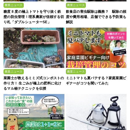
農業ニュース
農業ニュース
糖度 8 度の極上トマトを守り抜く鉄
飲食店の害虫駆除は義務？ 駆除の頻
壁の防虫管理！理系農家が信頼する切
度や費用相場、店舗でできる予防策も
り札「ダブルシューターSE」
解説
農業ニュース
農業ニュース
菜園士が教えるミミズ式コンポストの
ミニトマトも夏バテする？家庭菜園ビ
作り方！ 生ごみが極上の肥料に化け
ギナーがコツを聞いてみた
るマル秘テクニックを伝授