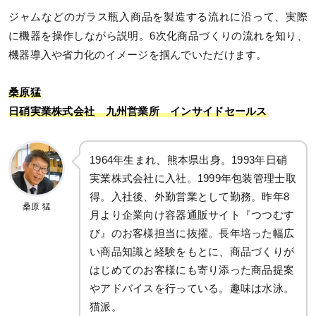
ジャムなどのガラス瓶入商品を製造する流れに沿って、実際
に機器を操作しながら説明。6次化商品づくりの流れを知り、
機器導入や省力化のイメージを掴んでいただけます。
桑原猛
日硝実業株式会社 九州営業所 インサイドセールス
1964年生まれ、熊本県出身。1993年日硝
実業株式会社に入社。1999年包装管理士取
得。入社後、外勤営業として勤務。昨年8
桑原 猛
月より企業向け容器通販サイト『つつむす
び』のお客様担当に抜擢。長年培った幅広
い商品知識と経験をもとに、商品づくりが
はじめてのお客様にも寄り添った商品提案
やアドバイスを行っている。趣味は水泳。
猫派。