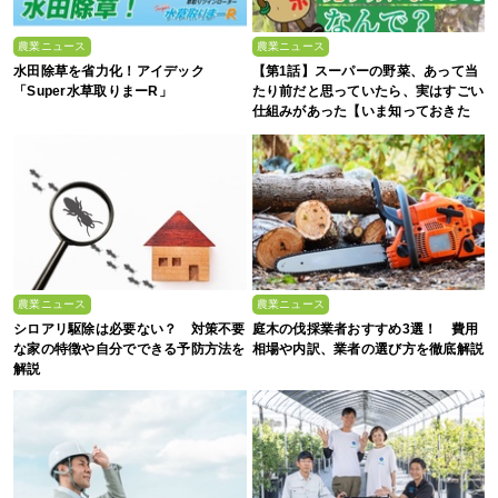
農業ニュース
農業ニュース
水田除草を省力化！アイデック
【第1話】スーパーの野菜、あって当
「Super水草取りまーR」
たり前だと思っていたら、実はすごい
仕組みがあった【いま知っておきた
い、これからの”食”の話】
農業ニュース
農業ニュース
シロアリ駆除は必要ない？ 対策不要
庭木の伐採業者おすすめ3選！ 費用
な家の特徴や自分でできる予防方法を
相場や内訳、業者の選び方を徹底解説
解説