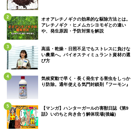
オオアレチノギクの効果的な駆除方法とは。
アレチノギク・ヒメムカシヨモギとの違い
や、発生原因・予防対策を解説
高温・乾燥・日照不足でもストレスに負けな
い農業へ。バイオスティミュラント資材の選
び方
気候変動で早く・長く発生する害虫をしっか
り防除。通年使える気門封鎖剤『フーモン』
【マンガ】ハンターガールの害獣日誌《第9
話》いのちと向き合う解体現場(後編)