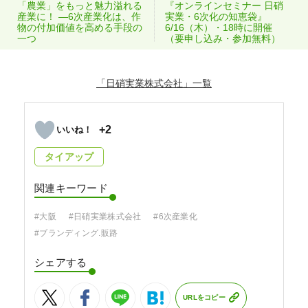
「農業」をもっと魅力溢れる
『オンラインセミナー 日硝
産業に！ ―6次産業化は、作
実業・6次化の知恵袋』
物の付加価値を高める手段の
6/16（木）・18時に開催
一つ
（要申し込み・参加無料）
「日硝実業株式会社」
+2
タイアップ
関連キーワード
#大阪
#日硝実業株式会社
#6次産業化
#ブランディング.販路
シェアする
URLをコピー