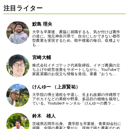
注目ライター
鮫島 理央
大学を卒業後、農協に就職するも、気が付けば農作
の道に。地元神奈川県で、自分にしかできない都市
型農業を実現するため、暗中模索の毎日。収穫より
も…
宮崎大輔
株式会社イチゴテック代表取締役。イチゴ農園の立
ち上げや経営改善をサポートしながら、YouTubeで
家庭菜園のお役立ち情報を発信。著書『おうち…
けんゆー （上原賢祐）
大学院の博士過程を中退し、生まれ故郷の沖縄県で
アボカドなどの果樹や野菜、多品目の植物を栽培し
ている。Youtubeチャンネル「けんゆーの農ラ…
鈴木 雄人
茨城県石岡市出身。 農学部を卒業後、青果卸会社に
就職。全国の農家と繋がり、現地で得た農家のため