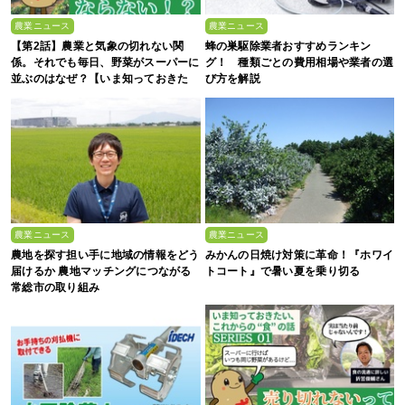
農業ニュース
農業ニュース
【第2話】農業と気象の切れない関
蜂の巣駆除業者おすすめランキン
係。それでも毎日、野菜がスーパーに
グ！ 種類ごとの費用相場や業者の選
並ぶのはなぜ？【いま知っておきた
び方を解説
い、これからの”食”の話】
農業ニュース
農業ニュース
農地を探す担い手に地域の情報をどう
みかんの日焼け対策に革命！『ホワイ
届けるか 農地マッチングにつながる
トコート』で暑い夏を乗り切る
常総市の取り組み