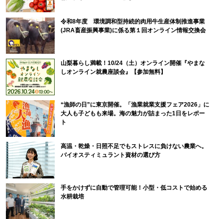
令和8年度 環境調和型持続的肉用牛生産体制推進事業
(JRA畜産振興事業)に係る第１回オンライン情報交換会
山梨暮らし満載！10/24（土）オンライン開催『やまな
しオンライン就農座談会』【参加無料】
“漁師の日”に東京開催。「漁業就業支援フェア2026」に
大人も子どもも来場。海の魅力が詰まった1日をレポー
ト
高温・乾燥・日照不足でもストレスに負けない農業へ。
バイオスティミュラント資材の選び方
手をかけずに自動で管理可能！小型・低コストで始める
水耕栽培