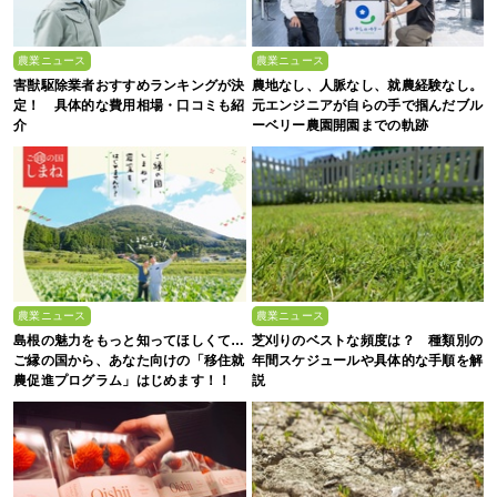
農業ニュース
農業ニュース
害獣駆除業者おすすめランキングが決
農地なし、人脈なし、就農経験なし。
定！ 具体的な費用相場・口コミも紹
元エンジニアが自らの手で掴んだブル
介
ーベリー農園開園までの軌跡
農業ニュース
農業ニュース
島根の魅力をもっと知ってほしくて…
芝刈りのベストな頻度は？ 種類別の
ご縁の国から、あなた向けの「移住就
年間スケジュールや具体的な手順を解
農促進プログラム」はじめます！！
説