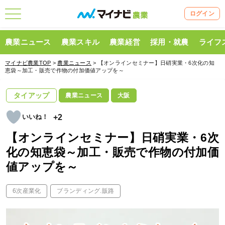
ログイン
農業ニュース
農業スキル
農業経営
採用・就農
ライフ
マイナビ農業TOP
>
農業ニュース
> 【オンラインセミナー】日硝実業・6次化の知
恵袋～加工・販売で作物の付加価値アップを～
タイアップ
農業ニュース
大阪
+2
【オンラインセミナー】日硝実業・6次
化の知恵袋～加工・販売で作物の付加価
値アップを～
6次産業化
ブランディング.販路