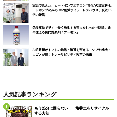
実証で見えた、ヒートポンプエアコン“電化”の現実解-ヒ
ートポンプのみのCO2削減ボイラーレスハウス、反収1.5
倍の驚異-
気候変動で早く・長く発生する害虫をしっかり防除。通
年使える気門封鎖剤『フーモン』
AI選果機がトマトの栽培・流通を変える―シブヤ精機・
カゴメが描くトレーサビリティ改革の未来
人気記事ランキング
もう処分に困らない！ 培養土をリサイクル
する方法