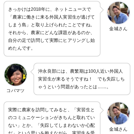
きっかけは2018年に、ネットニュースで
「農家に働きに来る外国人実習生が逃げて
しまう島」と取り上げられたことですね。
金城さん
それから、農家にどんな課題があるのか、
自分の足で訪問して実際にヒアリングし始
めたんです。
沖永良部には、農繁期は100人近い外国人
実習生が来るそうですね！ でも失踪しち
ゃうという問題があったとは……。
コバマツ
実際に農家を訪問してみると、「実習生と
のコミュニケーションがきちんと取れてい
ない」とか、「失踪してしまわないか心配
金城さん
だ」という思いを抱えながら、実習生を受