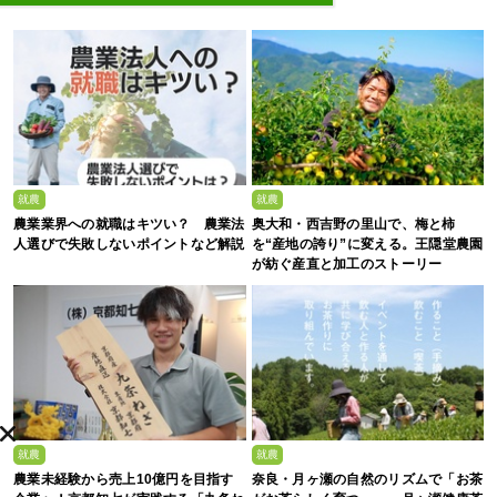
就農
就農
農業業界への就職はキツい？ 農業法
奥大和・西吉野の里山で、梅と柿
人選びで失敗しないポイントなど解説
を“産地の誇り”に変える。王隠堂農園
が紡ぐ産直と加工のストーリー
就農
就農
農業未経験から売上10億円を目指す
奈良・月ヶ瀬の自然のリズムで「お茶