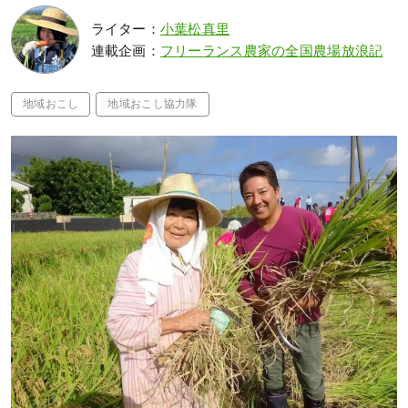
ライター：
小葉松真里
連載企画：
フリーランス農家の全国農場放浪記
地域おこし
地域おこし協力隊