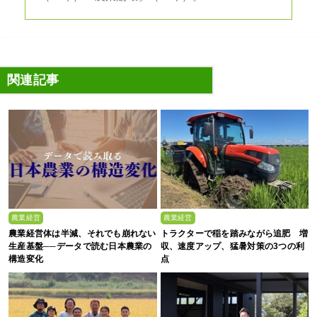
関連記事
農業経営
農業経営
農業経営体は半減、それでも崩れない
トラクターで稲を踏みながら追肥 増
生産基盤──データで読む日本農業の
収、速度アップ、猛暑対策の3つの利
構造変化
点