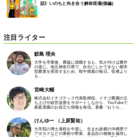
話》いのちと向き合う解体現場(後編)
注目ライター
鮫島 理央
大学を卒業後、農協に就職するも、気が付けば農作
の道に。地元神奈川県で、自分にしかできない都市
型農業を実現するため、暗中模索の毎日。収穫より
も…
宮崎大輔
株式会社イチゴテック代表取締役。イチゴ農園の立
ち上げや経営改善をサポートしながら、YouTubeで
家庭菜園のお役立ち情報を発信。著書『おうち…
けんゆー （上原賢祐）
大学院の博士過程を中退し、生まれ故郷の沖縄県で
アボカドなどの果樹や野菜、多品目の植物を栽培し