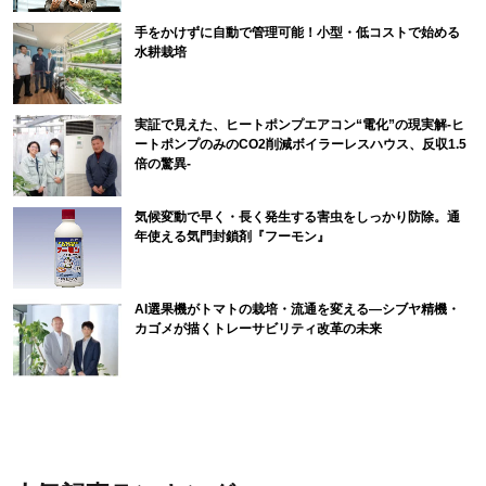
手をかけずに自動で管理可能！小型・低コストで始める
水耕栽培
実証で見えた、ヒートポンプエアコン“電化”の現実解-ヒ
ートポンプのみのCO2削減ボイラーレスハウス、反収1.5
倍の驚異-
気候変動で早く・長く発生する害虫をしっかり防除。通
年使える気門封鎖剤『フーモン』
AI選果機がトマトの栽培・流通を変える―シブヤ精機・
カゴメが描くトレーサビリティ改革の未来