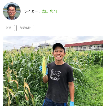
ライター：
吉田 忠則
販路
農業体験