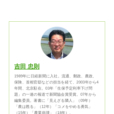
吉田 忠則
1989年に日経新聞に入社。流通、郵政、農政、
保険、首相官邸などの担当を経て、2003年から4
年間、北京駐在。03年「生保予定利率下げ問
題」の一連の報道で新聞協会賞受賞。07年から
編集委員。著書に「見えざる隣人」（09年）
「農は甦る」（12年）「コメをやめる勇気」
（15年）「農業崩壊」（18年）。