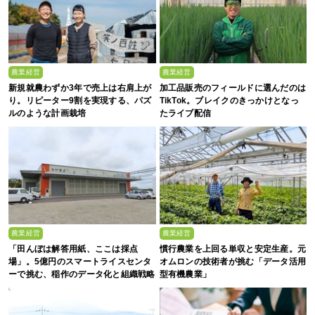
農業経営
農業経営
新規就農わずか3年で売上は右肩上が
加工品販売のフィールドに選んだのは
り。リピーター9割を実現する、パズ
TikTok。ブレイクのきっかけとなっ
ルのような計画栽培
たライブ配信
農業経営
農業経営
「田んぼは解答用紙、ここは採点
慣行農業を上回る単収と安定生産。元
場」。5億円のスマートライスセンタ
オムロンの技術者が挑む「データ活用
ーで挑む、稲作のデータ化と組織戦略
型有機農業」