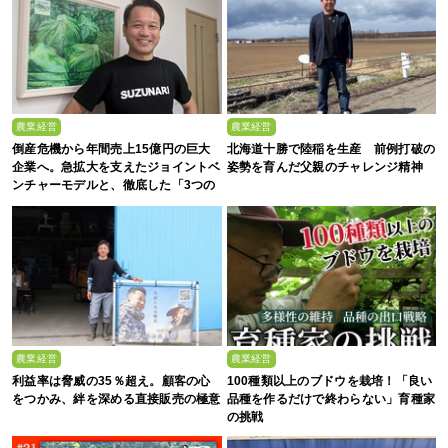
農業経営
農業経営
倒産危機から年間売上15億円の巨大
北海道十勝で陸稲を生産 前例打破の
企業へ。急拡大を支えたジョイントベ
姿勢を育んだ父親のチャレンジ精神
ンチャーモデルと、徹底した「3つの
ルール」
農業経営
農業経営
利益率は脅威の35％超え。顧客の心
100種類以上のブドウを栽培！「良い
をつかみ、絆を深める直接販売の極意
品種を作るだけで終わらない」育種家
の挑戦