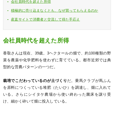
会社員時代を超えた所得
積極的に売り込まなくとも、なぜ買ってもらえるのか
産直サイトで消費者と交流して得た手応え
会社員時代を超えた所得
香取さんは現在、39歳。3ヘクタールの畑で、約100種類の野
菜を農薬や化学肥料を使わずに育てている。都市近郊では典
型的な営農パターンの一つだ。
栽培でこだわっているのが土づくり
だ。乗馬クラブが馬ふん
を原料につくっている堆肥（たいひ）を調達し、畑に入れて
いる。さらにシイタケ農場から使い終わった菌床を譲り受
け、細かく砕いて畑に投入している。