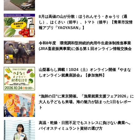
8月は高値の山が分散：ほうれんそう・きゅうり（通
し）、はくさい（前半）、トマト（後半）【青果市況情
報アプリ「YAOYASAN」】
令和8年度 環境調和型持続的肉用牛生産体制推進事業
(JRA畜産振興事業)に係る第１回オンライン情報交換会
山梨暮らし満載！10/24（土）オンライン開催『やまな
しオンライン就農座談会』【参加無料】
“漁師の日”に東京開催。「漁業就業支援フェア2026」に
大人も子どもも来場。海の魅力が詰まった1日をレポー
ト
高温・乾燥・日照不足でもストレスに負けない農業へ。
バイオスティミュラント資材の選び方