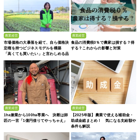
農業経営
農業経営
市場価格の大暴落を経て、自ら価格決
食品の消費税0％で農家は損する？得
定権を持つビジネスモデルを構築
する？これからの影響と対策
「高くても買いたい」と言わしめる品
質を生み出すのは
農業経営
農業経営
1ha兼業から100ha専業へ 決断は師
【2025年版】農業で使える補助金・
匠の一言「1億円借りてやっちゃえ」
助成金総まとめ！ 気になる支給額や
条件も解説