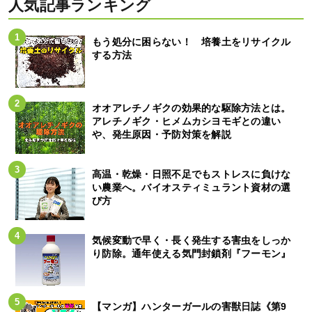
人気記事ランキング
もう処分に困らない！ 培養土をリサイクル
する方法
オオアレチノギクの効果的な駆除方法とは。
アレチノギク・ヒメムカシヨモギとの違い
や、発生原因・予防対策を解説
高温・乾燥・日照不足でもストレスに負けな
い農業へ。バイオスティミュラント資材の選
び方
気候変動で早く・長く発生する害虫をしっか
り防除。通年使える気門封鎖剤『フーモン』
【マンガ】ハンターガールの害獣日誌《第9