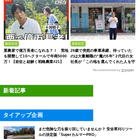
農業経営
農業経営
栗農家で億万長者になれる？！ 荒地
29歳で突然の事業承継、待っていた
を開墾して10ヘクタールで年商5000
のは大量離職の“魔の5年” 2代目の女
万！【岩佐と紐解く戦略農業#21】
社長が「この地を選んでくれた人を守
る」と誓った日
Recommended by
新着記事
タイアップ企画
まだ危険な刃を振り回していませんか？ 安全草刈りツー
ルの決定版「SuperカルマーPRO」