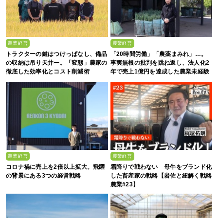
農業経営
農業経営
トラクターの鍵はつけっぱなし、備品
「20時間労働」「農薬まみれ」…。
の収納は吊り天井ー。「変態」農家の
事実無根の批判を跳ね返し、法人化2
徹底した効率化とコスト削減術
年で売上1億円を達成した農業未経験
の若者たち
農業経営
農業経営
コロナ禍に売上を2倍以上拡大。飛躍
霜降りで戦わない 母牛をブランド化
の背景にある3つの経営戦略
した畜産家の戦略【岩佐と紐解く戦略
農業#23】