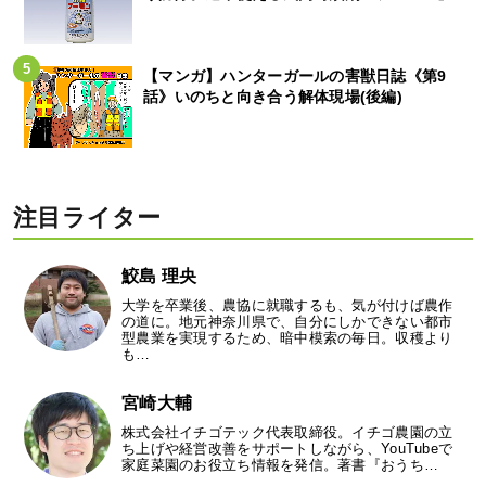
【マンガ】ハンターガールの害獣日誌《第9
話》いのちと向き合う解体現場(後編)
注目ライター
鮫島 理央
大学を卒業後、農協に就職するも、気が付けば農作
の道に。地元神奈川県で、自分にしかできない都市
型農業を実現するため、暗中模索の毎日。収穫より
も…
宮崎大輔
株式会社イチゴテック代表取締役。イチゴ農園の立
ち上げや経営改善をサポートしながら、YouTubeで
家庭菜園のお役立ち情報を発信。著書『おうち…