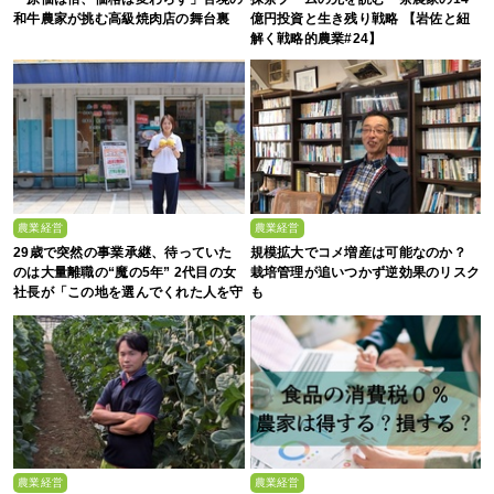
和牛農家が挑む高級焼肉店の舞台裏
億円投資と生き残り戦略 【岩佐と紐
解く戦略的農業#24】
農業経営
農業経営
29歳で突然の事業承継、待っていた
規模拡大でコメ増産は可能なのか？
のは大量離職の“魔の5年” 2代目の女
栽培管理が追いつかず逆効果のリスク
社長が「この地を選んでくれた人を守
も
る」と誓った日
農業経営
農業経営