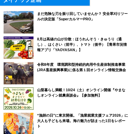
タイアップ企画
まだ危険な刃を振り回していませんか？ 安全草刈りツー
ルの決定版「SuperカルマーPRO」
8月は高値の山が分散：ほうれんそう・きゅうり（通
し）、はくさい（前半）、トマト（後半）【青果市況情
報アプリ「YAOYASAN」】
令和8年度 環境調和型持続的肉用牛生産体制推進事業
(JRA畜産振興事業)に係る第１回オンライン情報交換会
山梨暮らし満載！10/24（土）オンライン開催『やまな
しオンライン就農座談会』【参加無料】
“漁師の日”に東京開催。「漁業就業支援フェア2026」に
大人も子どもも来場。海の魅力が詰まった1日をレポー
ト