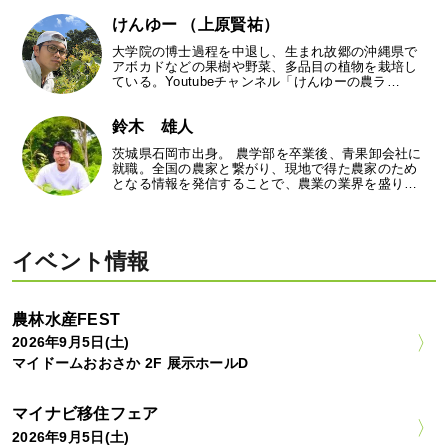
けんゆー （上原賢祐）
大学院の博士過程を中退し、生まれ故郷の沖縄県で
アボカドなどの果樹や野菜、多品目の植物を栽培し
ている。Youtubeチャンネル「けんゆーの農ラ…
鈴木 雄人
茨城県石岡市出身。 農学部を卒業後、青果卸会社に
就職。全国の農家と繋がり、現地で得た農家のため
となる情報を発信することで、農業の業界を盛り…
イベント情報
農林水産FEST
2026年9月5日(土)
マイドームおおさか 2F 展示ホールD
マイナビ移住フェア
2026年9月5日(土)