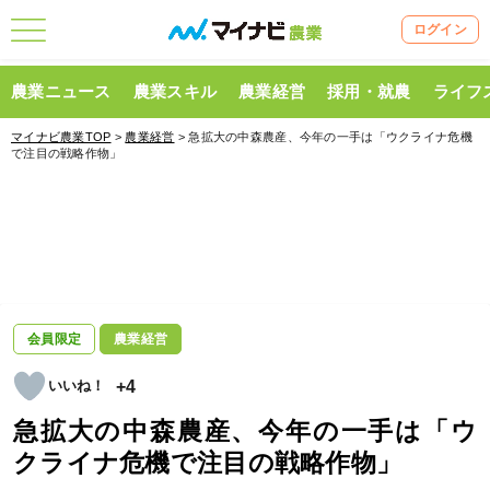
ログイン
農業ニュース
農業スキル
農業経営
採用・就農
ライフ
マイナビ農業TOP
>
農業経営
> 急拡大の中森農産、今年の一手は「ウクライナ危機
で注目の戦略作物」
会員限定
農業経営
+4
急拡大の中森農産、今年の一手は「ウ
クライナ危機で注目の戦略作物」