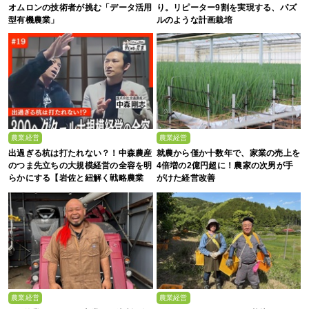
オムロンの技術者が挑む「データ活用
り。リピーター9割を実現する、パズ
型有機農業」
ルのような計画栽培
農業経営
農業経営
出過ぎる杭は打たれない？！中森農産
就農から僅か十数年で、家業の売上を
のつま先立ちの大規模経営の全容を明
4倍増の2億円超に！農家の次男が手
らかにする【岩佐と紐解く戦略農業
がけた経営改善
#19】
農業経営
農業経営