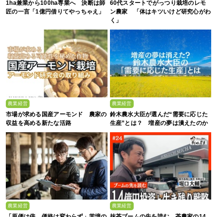
1ha兼業から100ha専業へ 決断は師
60代スタートでがっつり栽培のレモ
匠の一言「1億円借りてやっちゃえ」
ン農家 「体はキツいけど研究心がわ
く」
農業経営
農業経営
市場が求める国産アーモンド 農家の
鈴木農水大臣が選んだ“需要に応じた
収益を高める新たな活路
生産”とは？ 増産の夢は潰えたのか
農業経営
農業経営
「原価は倍、価格は変わらず」苦境の
抹茶ブームの先を読む 茶農家の14