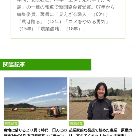
題」の一連の報道で新聞協会賞受賞。07年から
編集委員。著書に「見えざる隣人」（09年）
「農は甦る」（12年）「コメをやめる勇気」
（15年）「農業崩壊」（18年）。
関連記事
農業経営
農業経営
農地は借りるより買う時代 田んぼの
起業家的な発想で始めた農業 原動力
値段3分の1以下で規模拡大にチャン
は「支えてくれた人たちへの恩返し」