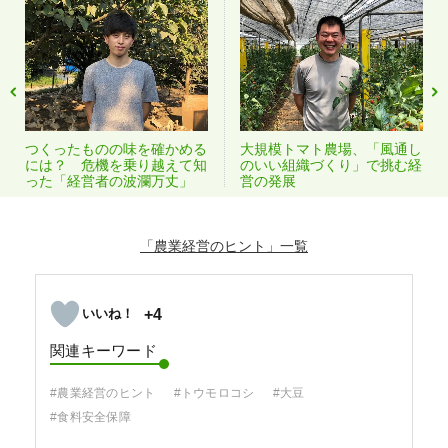
つくったものの味を確かめる
大規模トマト農場、「風通し
には？ 危機を乗り越えて知
のいい組織づくり」で挑む経
った「経営者の波瀾万丈」
営の発展
「農業経営のヒント」
+4
関連キーワード
#農業経営のヒント
#トウモロコシ
#大豆
#食料安全保障