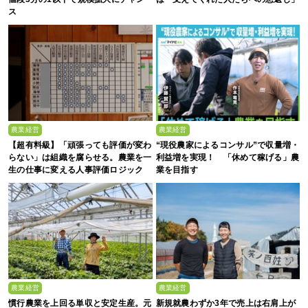
ス
農業経営
農業経営
【超有料級】「頑張っても評価が変わ
“現役農家によるコンサル”で収量増・
らない」は組織を腐らせる。農業を一
利益増を実現！ 「休めて稼げる」農
生の仕事に変える人事評価ロジック
業を目指す
農業経営
農業経営
慣行農業を上回る単収と安定生産。元
新規就農わずか3年で売上は右肩上が