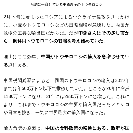
順調に生育している中森農産のトウモロコシ
2月下旬に始まったロシアによるウクライナ侵攻をきっかけ
に、小麦やトウモロコシなどの国際相場が急騰した。両国が
穀物の主要な輸出国だからだ。だが
中森さんはその少し前か
ら、飼料用トウモロコシの栽培を考え始めていた
。
理由はここ数年、
中国がトウモロコシの輸入を急増させてい
る
点にある。
中国税関総署によると、同国のトウモロコシの輸入は2019年
までは年500万トン以下で推移していた。ところが20年に突然
1130万トンになり、21年には2835万トンに急増した。これに
より、これまでトウモロコシの主要な輸入国だったメキシコ
や日本を抜き、一気に世界最大の輸入国になった。
輸入急増の原因は、
中国の食料政策の転換にある。政府が国