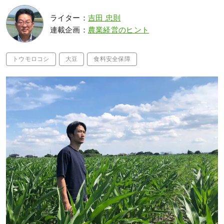
ライター：
吉田 忠則
連載企画：
農業経営のヒント
トウモロコシ
大豆
食料安全保障