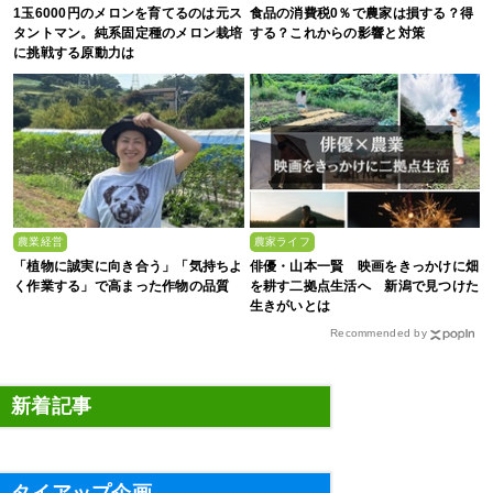
1玉6000円のメロンを育てるのは元ス
食品の消費税0％で農家は損する？得
タントマン。純系固定種のメロン栽培
する？これからの影響と対策
に挑戦する原動力は
農業経営
農家ライフ
「植物に誠実に向き合う」「気持ちよ
俳優・山本一賢 映画をきっかけに畑
く作業する」で高まった作物の品質
を耕す二拠点生活へ 新潟で見つけた
生きがいとは
Recommended by
新着記事