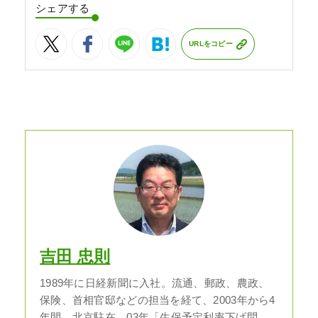
シェアする
URLをコピー
吉田 忠則
1989年に日経新聞に入社。流通、郵政、農政、
保険、首相官邸などの担当を経て、2003年から4
年間、北京駐在。03年「生保予定利率下げ問