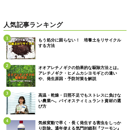
人気記事ランキング
もう処分に困らない！ 培養土をリサイクル
する方法
オオアレチノギクの効果的な駆除方法とは。
アレチノギク・ヒメムカシヨモギとの違い
や、発生原因・予防対策を解説
高温・乾燥・日照不足でもストレスに負けな
い農業へ。バイオスティミュラント資材の選
び方
気候変動で早く・長く発生する害虫をしっか
り防除。通年使える気門封鎖剤『フーモン』