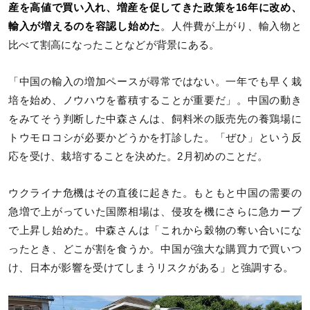
産を高値で買い入れ、増産を促してきた政策を16年に改め、
輸入が増えるのを容認し始めた
。人件費が上がり、輸入物と
比べて割高になったことなどが背景にある。
「中国の輸入の増加ペースが尋常ではない。一年でも早く栽
培を始め、ノウハウを蓄積することが重要だ」。中国の動き
をみてそう判断した中森さんは、飼料米の販売先の養鶏場に
トウモロコシが必要かどうかを打診した。「ぜひ」という反
応を受け、栽培することを決めた。2月初めのことだ。
ウクライナ危機はその直後に起きた。もともと中国の需要の
急増で上がっていた国際相場は、侵攻を機にさらに急カーブ
で上昇し始めた。中森さんは「これから穀物の奪い合いにな
ったとき、どこが割を食うか。中国が強大な購買力で買いつ
け、日本が影響を受けてしまうリスクがある」と強調する。