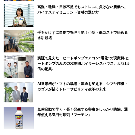
高温・乾燥・日照不足でもストレスに負けない農業へ。
バイオスティミュラント資材の選び方
手をかけずに自動で管理可能！小型・低コストで始める
水耕栽培
実証で見えた、ヒートポンプエアコン“電化”の現実解-ヒ
ートポンプのみのCO2削減ボイラーレスハウス、反収1.5
倍の驚異-
AI選果機がトマトの栽培・流通を変える―シブヤ精機・
カゴメが描くトレーサビリティ改革の未来
気候変動で早く・長く発生する害虫をしっかり防除。通
年使える気門封鎖剤『フーモン』