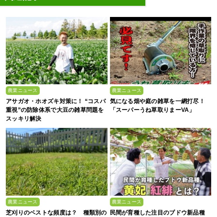
農業ニュース
農業ニュース
アサガオ・ホオズキ対策に！ “コスパ
気になる畑や庭の雑草を一網打尽！
重視”の防除体系で大豆の雑草問題を
「スーパーうね草取りまーVA」
スッキリ解決
農業ニュース
農業ニュース
芝刈りのベストな頻度は？ 種類別の
民間が育種した注目のブドウ新品種