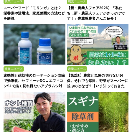
農業ニュース
農業ニュース
スーパーフード「モリンガ」とは？
【新・農業人フェア2026】「私た
栄養素や活用法、家庭菜園の方法など
ち…新・農業人フェアがきっかけで
を解説
す！」先輩就農者さんご紹介！
農業ニュース
農業ニュース
速効性と残効性のローテーション防除
【第2話】農業と気象の切れない関
で効率化。セフィーナDC→エフィコ
係。それでも毎日、野菜がスーパーに
ンSLで描く切れ目ないアブラムシ対
並ぶのはなぜ？【いま知っておきた
策
い、これからの”食”の話】