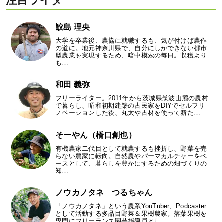
注目ライター
鮫島 理央
大学を卒業後、農協に就職するも、気が付けば農作
の道に。地元神奈川県で、自分にしかできない都市
型農業を実現するため、暗中模索の毎日。収穫より
も…
和田 義弥
フリーライター。2011年から茨城県筑波山麓の農村
で暮らし、昭和初期建築の古民家をDIYでセルフリ
ノベーションした後、丸太や古材を使って新た…
そーやん（橋口創也）
有機農家二代目として就農するも挫折し、野菜を売
らない農家に転向。自然農やパーマカルチャーをベ
ースとして、暮らしを豊かにするための畑づくりの
知…
ノウカノタネ つるちゃん
「ノウカノタネ」という農系YouTuber、Podcaster
として活動する多品目野菜＆果樹農家。落葉果樹を
専門にフリーランス園芸指導員とし…