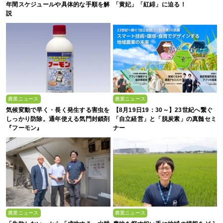
年間スケジュールや具体的な手順を解
「黄妃」「紅緋」に迫る！
説
農業ニュース
農業ニュース
気候変動で早く・長く発生する害虫を
【8月19日19：30～】23世紀へ繋ぐ
しっかり防除。通年使える気門封鎖剤
「自立経営」と「脱炭素」の真髄セミ
『フーモン』
ナー
農業ニュース
農業ニュース