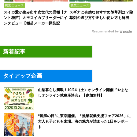
農業ニュース
農業ニュース
スイカ愛が生み出す次世代の品種【ナ
スギナに有効なおすすめ除草剤は？除
ント種苗】大玉スイカブリーダーにイ
草剤の選び方や正しい使い方も解説
ンタビュー【種苗メーカー探訪記
Vol.4】
Recommended by
新着記事
タイアップ企画
山梨暮らし満載！10/24（土）オンライン開催『やまな
しオンライン就農座談会』【参加無料】
“漁師の日”に東京開催。「漁業就業支援フェア2026」に
大人も子どもも来場。海の魅力が詰まった1日をレポー
ト