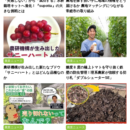
「失敗しない」から「成功する」水耕
農地を探す担い手に地域の情報をどう
栽培キットへ進化！『supotta』の大
届けるか 農地マッチングにつながる
きな挑戦とは
常総市の取り組み
農業ニュース
農業ニュース
農研機構が生み出した新たなブドウ
糖度 8 度の極上トマトを守り抜く鉄
「サニーハート」とはどんな品種なの
壁の防虫管理！理系農家が信頼する切
か
り札「ダブルシューターSE」
農業ニュース
農業ニュース