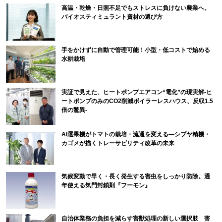
高温・乾燥・日照不足でもストレスに負けない農業へ。
バイオスティミュラント資材の選び方
手をかけずに自動で管理可能！小型・低コストで始める
水耕栽培
実証で見えた、ヒートポンプエアコン“電化”の現実解-ヒ
ートポンプのみのCO2削減ボイラーレスハウス、反収1.5
倍の驚異-
AI選果機がトマトの栽培・流通を変える―シブヤ精機・
カゴメが描くトレーサビリティ改革の未来
気候変動で早く・長く発生する害虫をしっかり防除。通
年使える気門封鎖剤『フーモン』
自治体業務の負担を減らす害獣処理の新しい選択肢 害