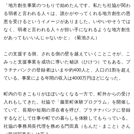
「地方創生事業のつもりで始めたんです。私たち社協が関わ
る弱者と言われる人々は、誰かがやってくれる地方創生の恩
恵を受けるというイメージがありました。いやいやそうでは
なく、弱者と言われる人々が担い手になれるような地方創生
があってもいいんじゃないかと」（菊池さん）
この支援する側、される側の壁を越えていくことこそが、こ
みっと支援事業を成功に導いた秘訣（ひけつ）でもある。プ
ラチナバンクの登録者はいまや約400人と、人口の1割を超え
ている。事業による年間の収入は4000万円ほどになった。
町内の引きこもりがほぼいなくなる一方で、町外からの受け
入れもしてきた。社協で「藤里町体験プログラム」を開催し
ていて、長期や短期の滞在者を呼び、プラチナバンクに登録
するなどして仕事や町での暮らしを体験してもらっている。
社協の事務局長代理を務める門田真（もんだ・まこと）さん