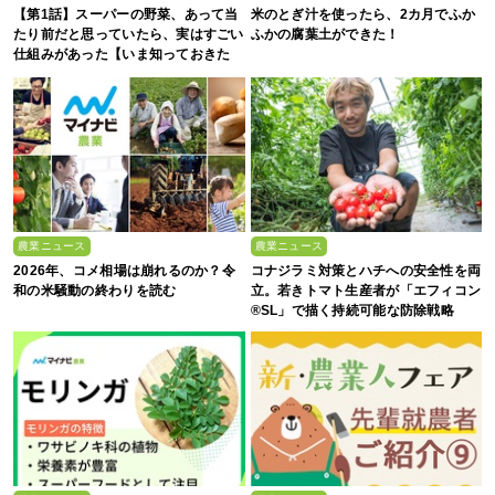
【第1話】スーパーの野菜、あって当
米のとぎ汁を使ったら、2カ月でふか
たり前だと思っていたら、実はすごい
ふかの腐葉土ができた！
仕組みがあった【いま知っておきた
い、これからの”食”の話】
農業ニュース
農業ニュース
2026年、コメ相場は崩れるのか？令
コナジラミ対策とハチへの安全性を両
和の米騒動の終わりを読む
立。若きトマト生産者が「エフィコン
®SL」で描く持続可能な防除戦略