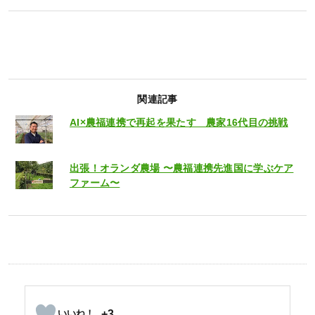
関連記事
AI×農福連携で再起を果たす 農家16代目の挑戦
出張！オランダ農場 〜農福連携先進国に学ぶケア
ファーム〜
+3