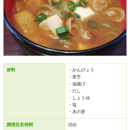
材料
・かんぴょう
・里芋
・油揚げ
・だし
・しょうゆ
・塩
・木の芽
調理目安時間
15分