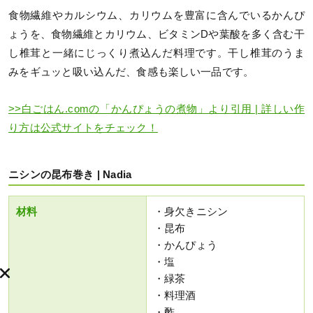
食物繊維やカルシウム、カリウムを豊富に含んでいるかんぴ
ょうを、食物繊維とカリウム、ビタミンDや葉酸を多く含む干
し椎茸と一緒にじっくり煮込んだ料理です。干し椎茸のうま
みをギュッと吸い込んだ、食感も楽しい一品です。
>>白ごはん.comの「かんぴょうの煮物」より引用 | 詳しい作
り方は公式サイトをチェック！
ニシンの昆布巻き | Nadia
材料
・身欠きニシン
・昆布
・かんぴょう
・塩
・緑茶
・料理酒
・酢