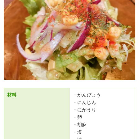
材料
・かんぴょう
・にんじん
・にがうり
・卵
・胡麻
・塩