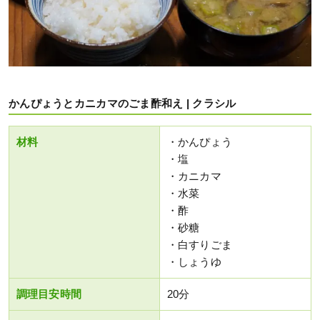
かんぴょうとカニカマのごま酢和え | クラシル
材料
・かんぴょう
・塩
・カニカマ
・水菜
・酢
・砂糖
・白すりごま
・しょうゆ
調理目安時間
20分