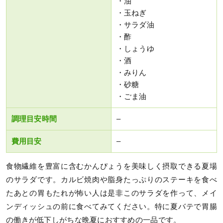
・油
・玉ねぎ
・サラダ油
・酢
・しょうゆ
・酒
・みりん
・砂糖
・ごま油
調理目安時間
–
費用目安
–
食物繊維を豊富に含むかんぴょうを美味しく摂取できる夏場
のサラダです。カルビ焼肉や脂身たっぷりのステーキを食べ
たあとの胃もたれが怖い人は是非このサラダを作って、メイ
ンディッシュの前に食べてみてください。特に夏バテで胃腸
の働きが低下しがちな晩夏におすすめの一品です。