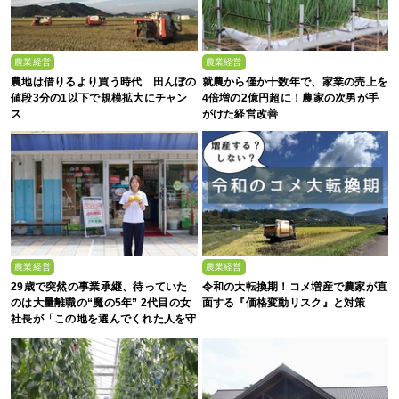
農業経営
農業経営
農地は借りるより買う時代 田んぼの
就農から僅か十数年で、家業の売上を
値段3分の1以下で規模拡大にチャン
4倍増の2億円超に！農家の次男が手
ス
がけた経営改善
農業経営
農業経営
29歳で突然の事業承継、待っていた
令和の大転換期！コメ増産で農家が直
のは大量離職の“魔の5年” 2代目の女
面する『価格変動リスク』と対策
社長が「この地を選んでくれた人を守
る」と誓った日