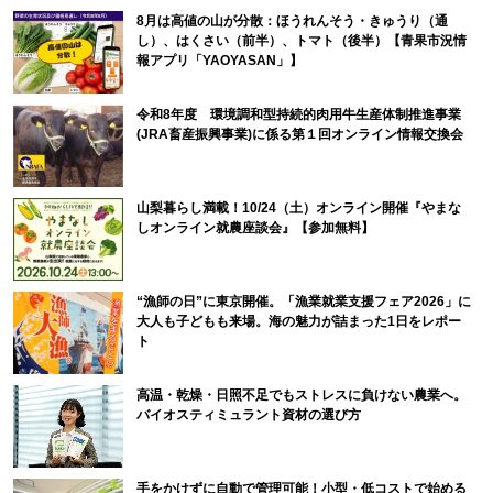
8月は高値の山が分散：ほうれんそう・きゅうり（通
し）、はくさい（前半）、トマト（後半）【青果市況情
報アプリ「YAOYASAN」】
令和8年度 環境調和型持続的肉用牛生産体制推進事業
(JRA畜産振興事業)に係る第１回オンライン情報交換会
山梨暮らし満載！10/24（土）オンライン開催『やまな
しオンライン就農座談会』【参加無料】
“漁師の日”に東京開催。「漁業就業支援フェア2026」に
大人も子どもも来場。海の魅力が詰まった1日をレポー
ト
高温・乾燥・日照不足でもストレスに負けない農業へ。
バイオスティミュラント資材の選び方
手をかけずに自動で管理可能！小型・低コストで始める