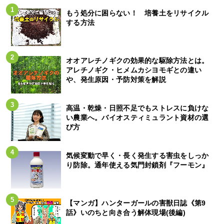
もう処分に困らない！ 培養土をリサイクル
する方法
オオアレチノギクの効果的な駆除方法とは。
アレチノギク・ヒメムカシヨモギとの違い
や、発生原因・予防対策を解説
高温・乾燥・日照不足でもストレスに負けな
い農業へ。バイオスティミュラント資材の選
び方
気候変動で早く・長く発生する害虫をしっか
り防除。通年使える気門封鎖剤『フーモン』
【マンガ】ハンターガールの害獣日誌《第9
話》いのちと向き合う解体現場(後編)