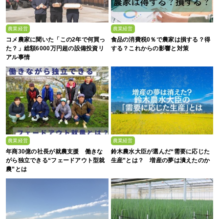
農業経営
農業経営
コメ農家に聞いた「この2年で何買っ
食品の消費税0％で農家は損する？得
た？」総額6000万円超の設備投資リ
する？これからの影響と対策
アル事情
農業経営
農業経営
年商30億の社長が就農支援 働きな
鈴木農水大臣が選んだ“需要に応じた
がら独立できる“フェードアウト型就
生産”とは？ 増産の夢は潰えたのか
農”とは