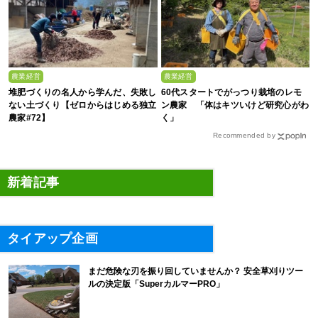
農業経営
農業経営
堆肥づくりの名人から学んだ、失敗し
60代スタートでがっつり栽培のレモ
ない土づくり【ゼロからはじめる独立
ン農家 「体はキツいけど研究心がわ
農家#72】
く」
Recommended by
新着記事
タイアップ企画
まだ危険な刃を振り回していませんか？ 安全草刈りツー
ルの決定版「SuperカルマーPRO」