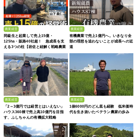
農業経営
農業経営
同級生と起業して売上15億・
有機農業で売上1億円へ。いきなり全
125ha・販路40社超！ 急成長を支
部の理想を追わないことが成長への近
える3つの柱【岩佐と紐解く戦略農業
道
#25】
農業経営
農業経営
「2～3億円では経営とはいえない」
1俵6000円のどん底も経験 低米価時
ハウス360棟で売上高10億円を目指
代を生き抜いたベテラン農家の歩み
す、ふしちゃんの有機拡大戦略