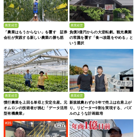
農業経営
農業経営
「農業はもうからない」を覆す 証券
負債3億円からの大逆転劇。観光農園
会社が実践する新しい農業の勝ち筋
の常識を覆す「食べ放題をやめる」と
いう選択
農業経営
農業経営
慣行農業を上回る単収と安定生産。元
新規就農わずか3年で売上は右肩上が
オムロンの技術者が挑む「データ活用
り。リピーター9割を実現する、パズ
型有機農業」
ルのような計画栽培