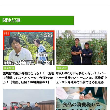
関連記事
農業経営
農業経営
栗農家で億万長者になれる？！ 荒地
年収1,000万円も夢じゃない？！パー
を開墾して10ヘクタールで年商5000
トナー農業のスキームとは。高糖度中
万！【岩佐と紐解く戦略農業#21】
玉トマトを通年で出荷できる仕組み