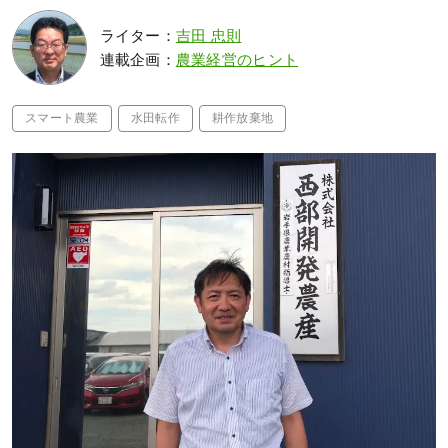
ライター：
吉田 忠則
連載企画：
農業経営のヒント
スマート農業
水田転作
耕作放棄地