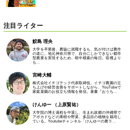
注目ライター
鮫島 理央
大学を卒業後、農協に就職するも、気が付けば農作
の道に。地元神奈川県で、自分にしかできない都市
型農業を実現するため、暗中模索の毎日。収穫より
も…
宮崎大輔
株式会社イチゴテック代表取締役。イチゴ農園の立
ち上げや経営改善をサポートしながら、YouTubeで
家庭菜園のお役立ち情報を発信。著書『おうち…
けんゆー （上原賢祐）
大学院の博士過程を中退し、生まれ故郷の沖縄県で
アボカドなどの果樹や野菜、多品目の植物を栽培し
ている。Youtubeチャンネル「けんゆーの農ラ…