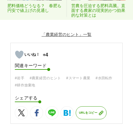
肥料価格どうなる？ 春肥も
営農を圧迫する肥料高騰。直
円安で値上げの見通し
面する農家の現実的かつ効果
的な対策とは
「農業経営のヒント」
+4
関連キーワード
#岩手
#農業経営のヒント
#スマート農業
#水田転作
#耕作放棄地
シェアする
URLをコピー