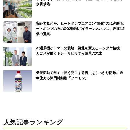
水耕栽培
実証で見えた、ヒートポンプエアコン“電化”の現実解-ヒ
ートポンプのみのCO2削減ボイラーレスハウス、反収1.5
倍の驚異-
AI選果機がトマトの栽培・流通を変える―シブヤ精機・
カゴメが描くトレーサビリティ改革の未来
気候変動で早く・長く発生する害虫をしっかり防除。通
年使える気門封鎖剤『フーモン』
人気記事ランキング