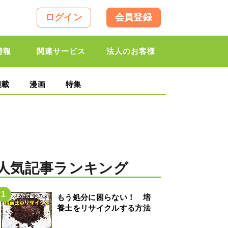
ログイン
会員登録
情報
関連サービス
法人のお客様
連載
漫画
特集
人気記事ランキング
もう処分に困らない！ 培
養土をリサイクルする方法