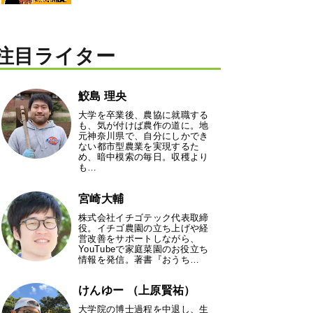
注目ライター
鮫島 理央
大学を卒業後、農協に就職する
も、気が付けば農作の道に。地
元神奈川県で、自分にしかでき
ない都市型農業を実現するた
め、暗中模索の毎日。収穫より
も…
宮崎大輔
株式会社イチゴテック代表取締
役。イチゴ農園の立ち上げや経
営改善をサポートしながら、
YouTubeで家庭菜園のお役立ち
情報を発信。著書『おうち…
けんゆー （上原賢祐）
大学院の博士過程を中退し、生