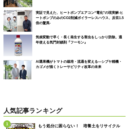
実証で見えた、ヒートポンプエアコン“電化”の現実解-ヒ
ートポンプのみのCO2削減ボイラーレスハウス、反収1.5
倍の驚異-
気候変動で早く・長く発生する害虫をしっかり防除。通
年使える気門封鎖剤『フーモン』
AI選果機がトマトの栽培・流通を変える―シブヤ精機・
カゴメが描くトレーサビリティ改革の未来
人気記事ランキング
もう処分に困らない！ 培養土をリサイクル