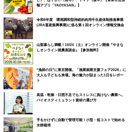
報アプリ「YAOYASAN」】
令和8年度 環境調和型持続的肉用牛生産体制推進事業
(JRA畜産振興事業)に係る第１回オンライン情報交換会
山梨暮らし満載！10/24（土）オンライン開催『やまな
しオンライン就農座談会』【参加無料】
“漁師の日”に東京開催。「漁業就業支援フェア2026」に
大人も子どもも来場。海の魅力が詰まった1日をレポー
ト
高温・乾燥・日照不足でもストレスに負けない農業へ。
バイオスティミュラント資材の選び方
手をかけずに自動で管理可能！小型・低コストで始める
水耕栽培