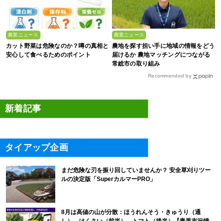
農業ニュース
農業ニュース
カット野菜は危険なのか？噂の真相と
農地を探す担い手に地域の情報をどう
安心して食べるためのポイント
届けるか 農地マッチングにつながる
常総市の取り組み
Recommended by
新着記事
タイアップ企画
まだ危険な刃を振り回していませんか？ 安全草刈りツー
ルの決定版「SuperカルマーPRO」
8月は高値の山が分散：ほうれんそう・きゅうり（通
し）、はくさい（前半）、トマト（後半）【青果市況情