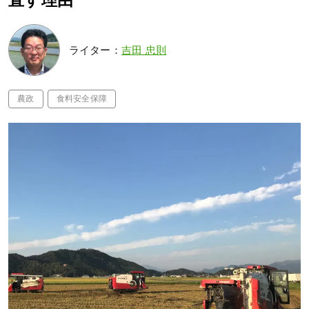
直す理由
ライター：
吉田 忠則
農政
食料安全保障