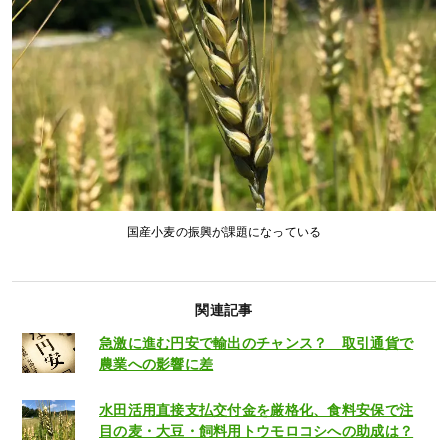
国産小麦の振興が課題になっている
関連記事
急激に進む円安で輸出のチャンス？ 取引通貨で
農業への影響に差
水田活用直接支払交付金を厳格化、食料安保で注
目の麦・大豆・飼料用トウモロコシへの助成は？