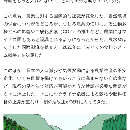
外産をもっと入れればいい」という主張も成り立つからだ。
この点も、農業に対する国際的な認識が変化した。自然環境
の保全につながるどころか、むしろ農薬の使用による生物多
様性への影響や二酸化炭素（CO2）の排出など、農業にはマ
イナス面もあると認識されるようになったからだ。農水省は
そうした国際潮流を踏まえ、2021年に「みどりの食料システ
ム戦略」を決定した。
このほか、日本の人口減少や気候変動による農業生産の不安
定化、いくら目標を掲げてもいっこうに高まらない自給率な
ど、現行の基本法で対応が可能かどうか検証が必要な問題が
次々に浮上した。そこにウクライナ危機による穀物や肥料価
格の上昇が重なり、初の法改正が視野に入ってきた。