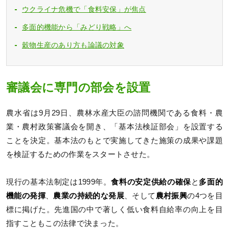
ウクライナ危機で「食料安保」が焦点
多面的機能から「みどり戦略」へ
穀物生産のあり方も論議の対象
審議会に専門の部会を設置
農水省は9月29日、農林水産大臣の諮問機関である食料・農
業・農村政策審議会を開き、「基本法検証部会」を設置する
ことを決定。基本法のもとで実施してきた施策の成果や課題
を検証するための作業をスタートさせた。
現行の基本法制定は1999年。
食料の安定供給の確保
と
多面的
機能の発揮
、
農業の持続的な発展
、そして
農村振興
の4つを目
標に掲げた。先進国の中で著しく低い食料自給率の向上を目
指すこともこの法律で決まった。