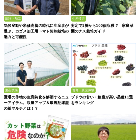
販路・加工
生産技術
気候変動や米価高騰の時代に生産者が
剪定で1株から100個収穫!? 家庭菜
選ぶ、カゴメ加工用トマト契約栽培の
園のナス栽培ガイド
魅力と可能性
生産技術
食育・農業体験
夏場の作物の生育鈍化を解消するニュ
ブドウの甘い・糖度が高い品種11選
ーアイテム。収量アップ＆環境配慮型
をランキング
の紙マルチとは！？