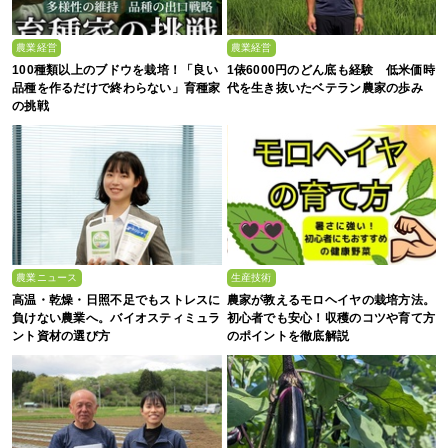
農業経営
農業経営
100種類以上のブドウを栽培！「良い
1俵6000円のどん底も経験 低米価時
品種を作るだけで終わらない」育種家
代を生き抜いたベテラン農家の歩み
の挑戦
農業ニュース
生産技術
高温・乾燥・日照不足でもストレスに
農家が教えるモロヘイヤの栽培方法。
負けない農業へ。バイオスティミュラ
初心者でも安心！収穫のコツや育て方
ント資材の選び方
のポイントを徹底解説