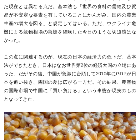
た現在とは異なる点だ。基本法も「世界の食料の需給及び貿
易が不安定な要素を有していることにかんがみ、国内の農業
生産の増大を図る」と規定してはいる。ただ、ウクライナ危
機による穀物相場の急騰を経験した今日のような切迫感はな
かった。
この点に関連するのが、現在の日本の経済力の低下だ。基本
法ができたとき、日本はなお世界第2位の経済大国の立場にあ
った。だがその後、中国が急激に台頭して2010年にGDPが日
本を追い抜き、両国の差は広がる一方だ。その結果、農産物
の国際市場で中国に「買い負ける」という事態が現実のもの
となってきた。