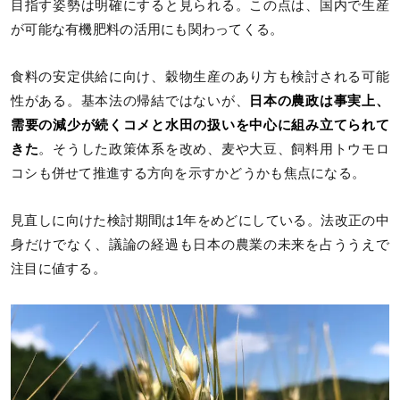
目指す姿勢は明確にすると見られる。この点は、国内で生産
が可能な有機肥料の活用にも関わってくる。
食料の安定供給に向け、穀物生産のあり方も検討される可能
性がある。基本法の帰結ではないが、
日本の農政は事実上、
需要の減少が続くコメと水田の扱いを中心に組み立てられて
きた
。そうした政策体系を改め、麦や大豆、飼料用トウモロ
コシも併せて推進する方向を示すかどうかも焦点になる。
見直しに向けた検討期間は1年をめどにしている。法改正の中
身だけでなく、議論の経過も日本の農業の未来を占ううえで
注目に値する。