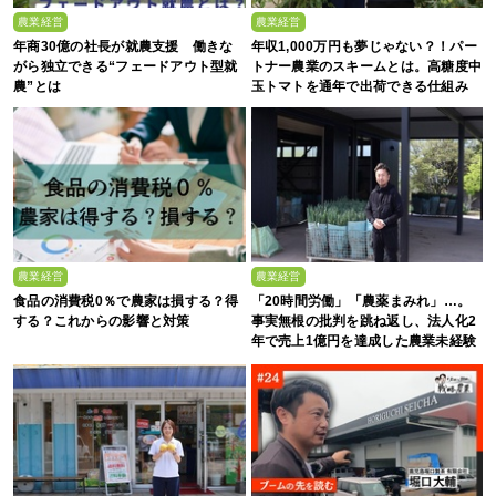
農業経営
農業経営
年商30億の社長が就農支援 働きな
年収1,000万円も夢じゃない？！パー
がら独立できる“フェードアウト型就
トナー農業のスキームとは。高糖度中
農”とは
玉トマトを通年で出荷できる仕組み
農業経営
農業経営
食品の消費税0％で農家は損する？得
「20時間労働」「農薬まみれ」…。
する？これからの影響と対策
事実無根の批判を跳ね返し、法人化2
年で売上1億円を達成した農業未経験
の若者たち