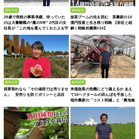
農業経営
農業経営
29歳で突然の事業承継、待っていた
抹茶ブームの先を読む 茶農家の14
のは大量離職の“魔の5年” 2代目の女
億円投資と生き残り戦略 【岩佐と紐
社長が「この地を選んでくれた人を守
解く戦略的農業#24】
る」と誓った日
農業経営
農業経営
採算割れなら「その値段では売りませ
米価急落の危機にどう備えるか あえ
ん」 安売りを防ぐポリシーと品目
て10ヘクタールの田んぼを手放した
稲作農家の「コスト削減」と「農地集
約」