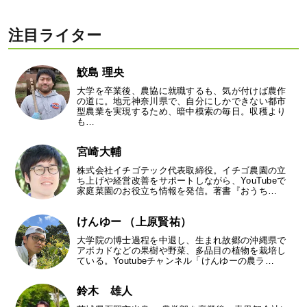
注目ライター
鮫島 理央
大学を卒業後、農協に就職するも、気が付けば農作
の道に。地元神奈川県で、自分にしかできない都市
型農業を実現するため、暗中模索の毎日。収穫より
も…
宮崎大輔
株式会社イチゴテック代表取締役。イチゴ農園の立
ち上げや経営改善をサポートしながら、YouTubeで
家庭菜園のお役立ち情報を発信。著書『おうち…
けんゆー （上原賢祐）
大学院の博士過程を中退し、生まれ故郷の沖縄県で
アボカドなどの果樹や野菜、多品目の植物を栽培し
ている。Youtubeチャンネル「けんゆーの農ラ…
鈴木 雄人