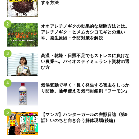
する方法
オオアレチノギクの効果的な駆除方法とは。
アレチノギク・ヒメムカシヨモギとの違い
や、発生原因・予防対策を解説
高温・乾燥・日照不足でもストレスに負けな
い農業へ。バイオスティミュラント資材の選
び方
気候変動で早く・長く発生する害虫をしっか
り防除。通年使える気門封鎖剤『フーモン』
【マンガ】ハンターガールの害獣日誌《第9
話》いのちと向き合う解体現場(後編)