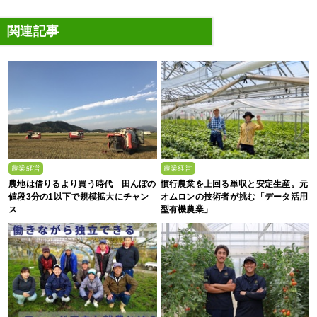
関連記事
農業経営
農業経営
農地は借りるより買う時代 田んぼの
慣行農業を上回る単収と安定生産。元
値段3分の1以下で規模拡大にチャン
オムロンの技術者が挑む「データ活用
ス
型有機農業」