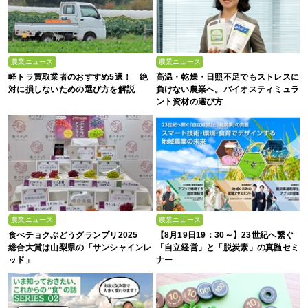
農業ニュース
農業ニュース
軽トラ買取業者のおすすめ5選！ 絶
高温・乾燥・日照不足でもストレスに
対に損しないための選び方を解説
負けない農業へ。バイオスティミュラ
ント資材の選び方
農業ニュース
農業ニュース
食べチョクぶどうグランプリ2025
【8月19日19：30～】23世紀へ繋ぐ
総合大賞は山梨県の「サンシャインレ
「自立経営」と「脱炭素」の真髄セミ
ッド」
ナー