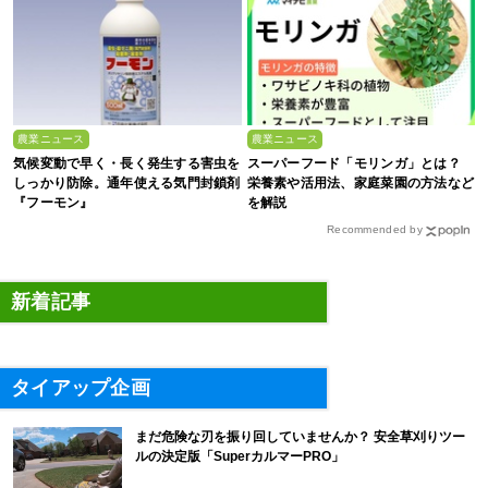
農業ニュース
農業ニュース
気候変動で早く・長く発生する害虫を
スーパーフード「モリンガ」とは？
しっかり防除。通年使える気門封鎖剤
栄養素や活用法、家庭菜園の方法など
『フーモン』
を解説
Recommended by
新着記事
タイアップ企画
まだ危険な刃を振り回していませんか？ 安全草刈りツー
ルの決定版「SuperカルマーPRO」