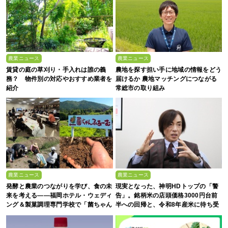
農業ニュース
農業ニュース
賃貸の庭の草刈り・手入れは誰の義
農地を探す担い手に地域の情報をどう
務？ 物件別の対応やおすすめ業者を
届けるか 農地マッチングにつながる
紹介
常総市の取り組み
農業ニュース
農業ニュース
発酵と農業のつながりを学び、食の未
現実となった、神明HDトップの「警
来を考える――福岡ホテル・ウェディ
告」。銘柄米の店頭価格3000円台前
ング＆製菓調理専門学校で「菌ちゃん
半への回帰と、令和8年産米に待ち受
農法」研修を実施【イベントレポー
ける“大暴落”の可能性
ト】