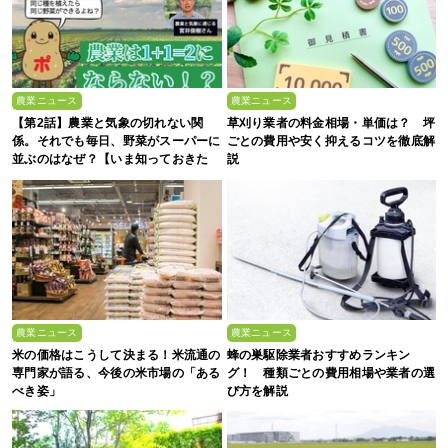
農業ニュース
農業ニュース
【第2話】農業と気象の切れない関
草刈り業者の料金相場・単価は？ 坪
係。それでも毎日、野菜がスーパーに
ごとの費用や安く抑えるコツを徹底解
並ぶのはなぜ？【いま知っておきた
説
い、これからの”食”の話】
農業ニュース
農業ニュース
米の価格はこうして決まる！米流通の
蜂の巣駆除業者おすすめランキン
専門家が語る、今後の米市場の「ある
グ！ 種類ごとの費用相場や業者の選
べき姿」
び方を解説