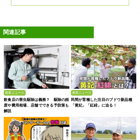
関連記事
農業ニュース
農業ニュース
飲食店の害虫駆除は義務？ 駆除の頻
民間が育種した注目のブドウ新品種
度や費用相場、店舗でできる予防策も
「黄妃」「紅緋」に迫る！
解説