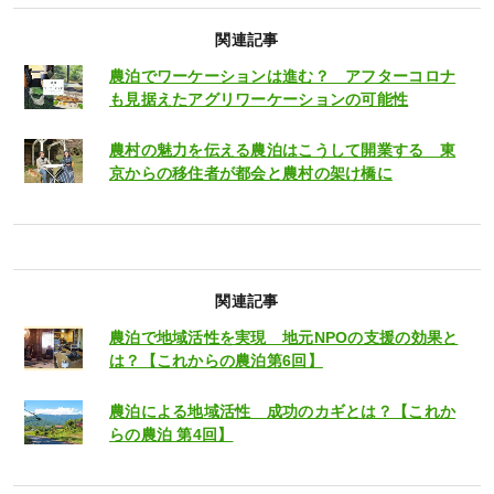
関連記事
農泊でワーケーションは進む？ アフターコロナ
も見据えたアグリワーケーションの可能性
農村の魅力を伝える農泊はこうして開業する 東
京からの移住者が都会と農村の架け橋に
関連記事
農泊で地域活性を実現 地元NPOの支援の効果と
は？【これからの農泊第6回】
農泊による地域活性 成功のカギとは？【これか
らの農泊 第4回】