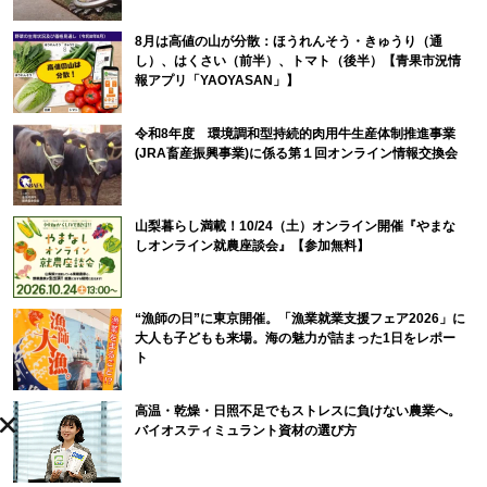
8月は高値の山が分散：ほうれんそう・きゅうり（通
し）、はくさい（前半）、トマト（後半）【青果市況情
報アプリ「YAOYASAN」】
令和8年度 環境調和型持続的肉用牛生産体制推進事業
(JRA畜産振興事業)に係る第１回オンライン情報交換会
山梨暮らし満載！10/24（土）オンライン開催『やまな
しオンライン就農座談会』【参加無料】
“漁師の日”に東京開催。「漁業就業支援フェア2026」に
大人も子どもも来場。海の魅力が詰まった1日をレポー
ト
高温・乾燥・日照不足でもストレスに負けない農業へ。
バイオスティミュラント資材の選び方