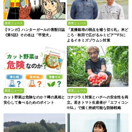
農業ニュース
農業ニュース
【マンガ】ハンターガールの害獣日誌
「直播栽培の弱点を補う切り札」米ど
《第5話》その名は「甲斐犬」
ころ・秋田で広がるルミビア™FSに
よるイネミズゾウムシ対策
農業ニュース
農業ニュース
カット野菜は危険なのか？噂の真相と
コナジラミ対策とハチへの安全性を両
安心して食べるためのポイント
立。若きトマト生産者が「エフィコン
®SL」で描く持続可能な防除戦略