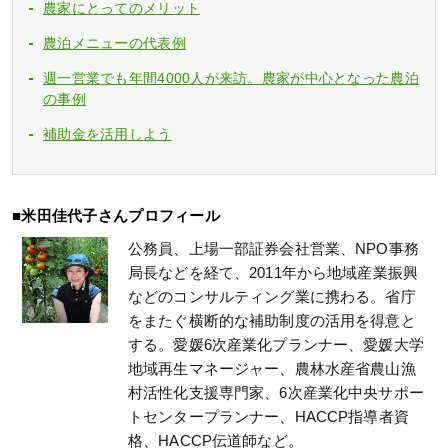
農家にとってのメリット
農泊メニューの代表例
週一営業でも年間4000人が来訪。農家が中心となった農泊
の事例
補助金を活用しよう
■米田佳代子さんプロフィール
公務員、上場一部証券会社営業、NPO事務
局長などを経て、2011年から地域産業振興
などのコンサルティング業に携わる。省庁
をまたぐ横断的な補助制度の活用を得意と
する。愛媛6次産業化プランナー、愛媛大学
地域再生マネージャー、農林水産省農山漁
村活性化支援専門家、6次産業化中央サポー
トセンタープランナー、HACCP指導者資
格、HACCP伝道師など。