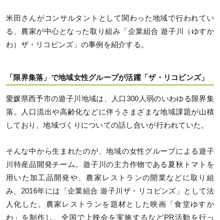
米田さんがコンサルタントとして関わった地域で行われてい
る、農家が中心となった取り組み「企業組合 遊子川（ゆすか
わ）ザ・リコピンズ」の事例を紹介する。
「限界集落」で地域女性グループが活躍「ザ・リコピンズ」
愛媛県西予市の遊子川地域は、人口300人弱のいわゆる限界集
落。人口流出や高齢化などに伴うさまざまな地域課題が山積
しており、地域づくりについての話し合いが行われていた。
そんな中から生まれたのが、地域の女性グループによる遊子
川特産品開発チーム。遊子川の主力作物である夏秋トマトを
用いた加工品開発や、農家レストランの開業などに取り組
み、2016年には「企業組合 遊子川ザ・リコピンズ」として法
人化した。農家レストランを題材とした映画「食堂ゆすか
わ」を制作し、全国で上映会を実施するなどPR活動を行っ