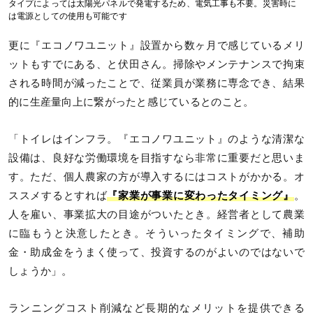
タイプによっては太陽光パネルで発電するため、電気工事も不要。災害時に
は電源としての使用も可能です
更に『エコノワユニット』設置から数ヶ月で感じているメリ
ットもすでにある、と伏田さん。掃除やメンテナンスで拘束
される時間が減ったことで、従業員が業務に専念でき、結果
的に生産量向上に繋がったと感じているとのこと。
「トイレはインフラ。『エコノワユニット』のような清潔な
設備は、良好な労働環境を目指すなら非常に重要だと思いま
す。ただ、個人農家の方が導入するにはコストがかかる。オ
ススメするとすれば
『家業が事業に変わったタイミング』
。
人を雇い、事業拡大の目途がついたとき。経営者として農業
に臨もうと決意したとき。そういったタイミングで、補助
金・助成金をうまく使って、投資するのがよいのではないで
しょうか」。
ランニングコスト削減など長期的なメリットを提供できる