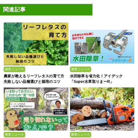
関連記事
農業ニュース
農業ニュース
農家が教えるリーフレタスの育て方
水田除草を省力化！アイデック
失敗しない品種選びと栽培のコツ
「Super水草取りまーR」
農業ニュース
農業ニュース