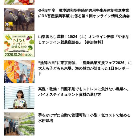
令和8年度 環境調和型持続的肉用牛生産体制推進事業
(JRA畜産振興事業)に係る第１回オンライン情報交換会
山梨暮らし満載！10/24（土）オンライン開催『やまな
しオンライン就農座談会』【参加無料】
“漁師の日”に東京開催。「漁業就業支援フェア2026」に
大人も子どもも来場。海の魅力が詰まった1日をレポー
ト
高温・乾燥・日照不足でもストレスに負けない農業へ。
バイオスティミュラント資材の選び方
手をかけずに自動で管理可能！小型・低コストで始める
水耕栽培