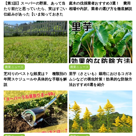
【第1話】スーパーの野菜、あって当
庭木の伐採業者おすすめ3選！ 費用
たり前だと思っていたら、実はすごい
相場や内訳、業者の選び方を徹底解説
仕組みがあった【いま知っておきた
い、これからの”食”の話】
農業ニュース
農業ニュース
芝刈りのベストな頻度は？ 種類別の
里芋（さといも）栽培におけるコガネ
年間スケジュールや具体的な手順を解
ムシなどの害虫対策！効果的な防除方
説
法おすすめ5選を紹介