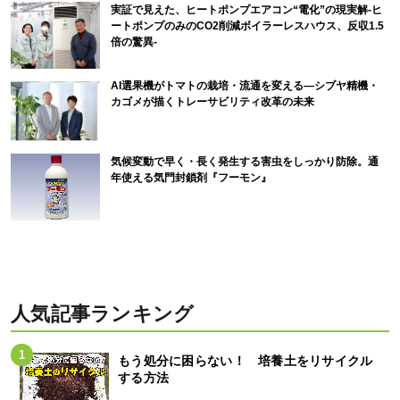
実証で見えた、ヒートポンプエアコン“電化”の現実解-ヒ
ートポンプのみのCO2削減ボイラーレスハウス、反収1.5
倍の驚異-
AI選果機がトマトの栽培・流通を変える―シブヤ精機・
カゴメが描くトレーサビリティ改革の未来
気候変動で早く・長く発生する害虫をしっかり防除。通
年使える気門封鎖剤『フーモン』
人気記事ランキング
もう処分に困らない！ 培養土をリサイクル
する方法