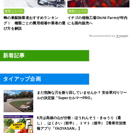
農業ニュース
農業ニュース
蜂の巣駆除業者おすすめランキン
イチゴの植物工場Oishii Farmが年内
グ！ 種類ごとの費用相場や業者の選
にも国内販売へ
び方を解説
Recommended by
新着記事
タイアップ企画
まだ危険な刃を振り回していませんか？ 安全草刈りツー
ルの決定版「SuperカルマーPRO」
8月は高値の山が分散：ほうれんそう・きゅうり（通
し）、はくさい（前半）、トマト（後半）【青果市況情
報アプリ「YAOYASAN」】