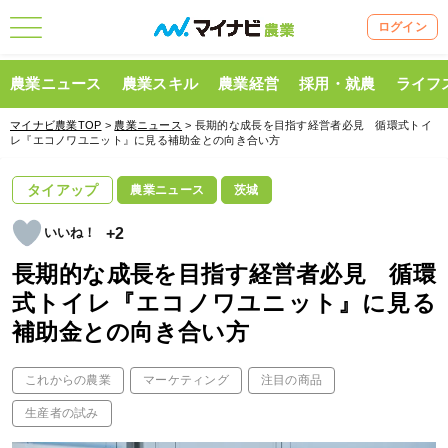
ログイン
農業ニュース
農業スキル
農業経営
採用・就農
ライフ
マイナビ農業TOP
>
農業ニュース
> 長期的な成長を目指す経営者必見 循環式トイ
レ『エコノワユニット』に見る補助金との向き合い方
タイアップ
農業ニュース
茨城
+2
長期的な成長を目指す経営者必見 循環
式トイレ『エコノワユニット』に見る
補助金との向き合い方
これからの農業
マーケティング
注目の商品
生産者の試み