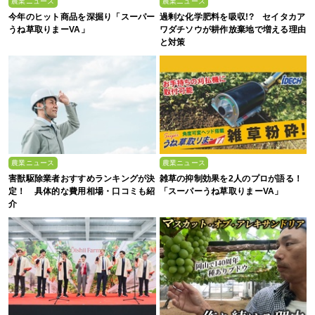
農業ニュース
農業ニュース
今年のヒット商品を深掘り「スーパー
過剰な化学肥料を吸収!? セイタカア
うね草取りまーVA」
ワダチソウが耕作放棄地で増える理由
と対策
農業ニュース
農業ニュース
害獣駆除業者おすすめランキングが決
雑草の抑制効果を2人のプロが語る！
定！ 具体的な費用相場・口コミも紹
「スーパーうね草取りまーVA」
介