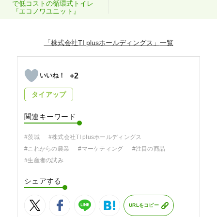
で低コストの循環式トイレ
『エコノワユニット』
「株式会社TI plusホールディングス」
+2
タイアップ
関連キーワード
#茨城
#株式会社TI plusホールディングス
#これからの農業
#マーケティング
#注目の商品
#生産者の試み
シェアする
URLをコピー