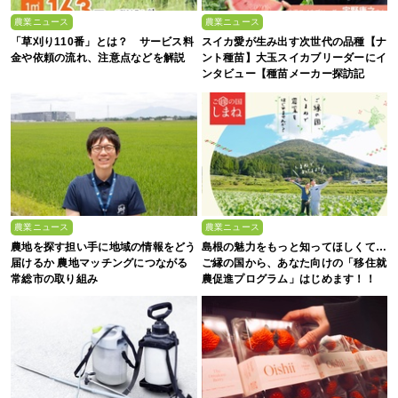
農業ニュース
農業ニュース
「草刈り110番」とは？ サービス料
スイカ愛が生み出す次世代の品種【ナ
金や依頼の流れ、注意点などを解説
ント種苗】大玉スイカブリーダーにイ
ンタビュー【種苗メーカー探訪記
Vol.4】
農業ニュース
農業ニュース
農地を探す担い手に地域の情報をどう
島根の魅力をもっと知ってほしくて…
届けるか 農地マッチングにつながる
ご縁の国から、あなた向けの「移住就
常総市の取り組み
農促進プログラム」はじめます！！