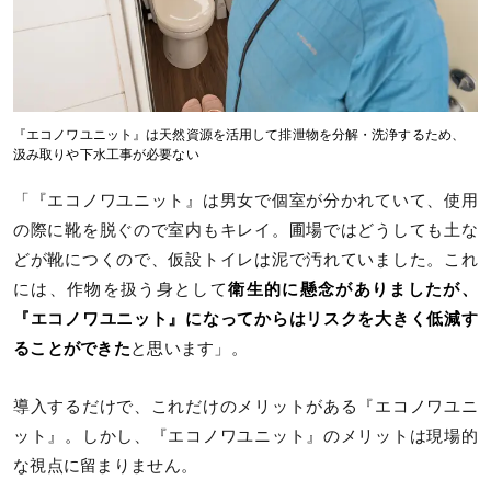
『エコノワユニット』は天然資源を活用して排泄物を分解・洗浄するため、
汲み取りや下水工事が必要ない
「『エコノワユニット』は男女で個室が分かれていて、使用
の際に靴を脱ぐので室内もキレイ。圃場ではどうしても土な
どが靴につくので、仮設トイレは泥で汚れていました。これ
には、作物を扱う身として
衛生的に懸念がありましたが、
『エコノワユニット』になってからはリスクを大きく低減す
ることができた
と思います」。
導入するだけで、これだけのメリットがある『エコノワユニ
ット』。しかし、『エコノワユニット』のメリットは現場的
な視点に留まりません。