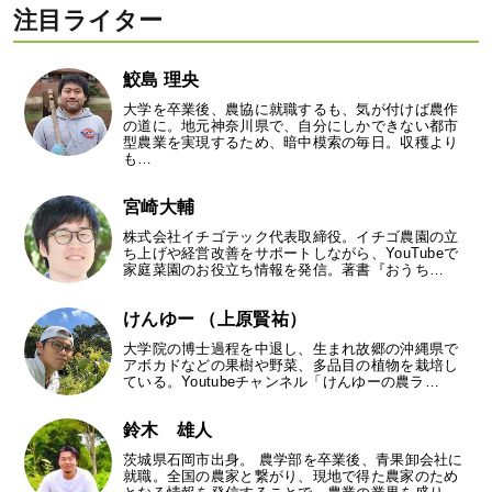
注目ライター
鮫島 理央
大学を卒業後、農協に就職するも、気が付けば農作
の道に。地元神奈川県で、自分にしかできない都市
型農業を実現するため、暗中模索の毎日。収穫より
も…
宮崎大輔
株式会社イチゴテック代表取締役。イチゴ農園の立
ち上げや経営改善をサポートしながら、YouTubeで
家庭菜園のお役立ち情報を発信。著書『おうち…
けんゆー （上原賢祐）
大学院の博士過程を中退し、生まれ故郷の沖縄県で
アボカドなどの果樹や野菜、多品目の植物を栽培し
ている。Youtubeチャンネル「けんゆーの農ラ…
鈴木 雄人
茨城県石岡市出身。 農学部を卒業後、青果卸会社に
就職。全国の農家と繋がり、現地で得た農家のため