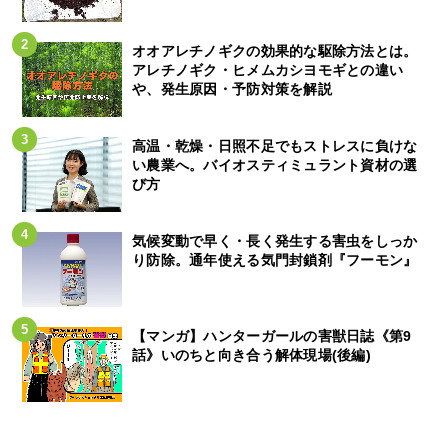
オオアレチノギクの効果的な駆除方法とは。
アレチノギク・ヒメムカシヨモギとの違い
や、発生原因・予防対策を解説
高温・乾燥・日照不足でもストレスに負けな
い農業へ。バイオスティミュラント資材の選
び方
気候変動で早く・長く発生する害虫をしっか
り防除。通年使える気門封鎖剤『フーモン』
【マンガ】ハンターガールの害獣日誌《第9
話》いのちと向き合う解体現場(後編)