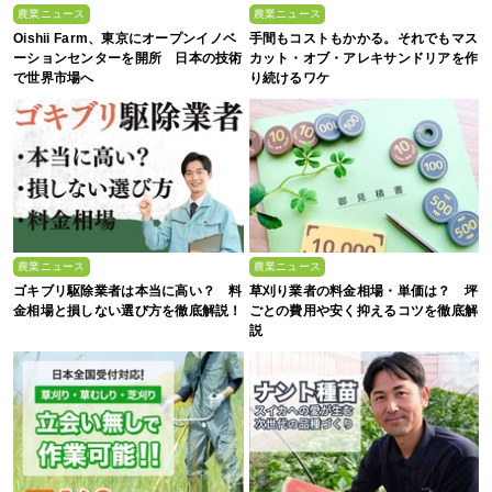
農業ニュース
農業ニュース
Oishii Farm、東京にオープンイノベ
手間もコストもかかる。それでもマス
ーションセンターを開所 日本の技術
カット・オブ・アレキサンドリアを作
で世界市場へ
り続けるワケ
農業ニュース
農業ニュース
ゴキブリ駆除業者は本当に高い？ 料
草刈り業者の料金相場・単価は？ 坪
金相場と損しない選び方を徹底解説！
ごとの費用や安く抑えるコツを徹底解
説