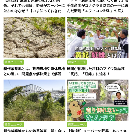
【第2話】農業と気象の切れない関
「トマト農家なら間違いなく使う」若
係。それでも毎日、野菜がスーパーに
手生産者がコナジラミ防除の一手に選
並ぶのはなぜ？【いま知っておきた
んだ新剤「エフィコン®SL」の底力
い、これからの”食”の話】
農業ニュース
農業ニュース
耕作放棄地とは。荒廃農地や遊休農地
民間が育種した注目のブドウ新品種
との違い、問題点や解決策まで解説
「黄妃」「紅緋」に迫る！
農業ニュース
農業ニュース
耕作放棄地からの雑草被害。話し合い
【第1話】スーパーの野菜、あって当