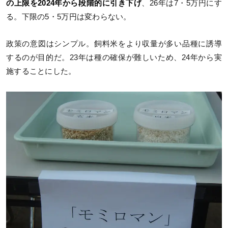
の上限を2024年から段階的に引き下げ
、26年は7・5万円にす
る。下限の5・5万円は変わらない。
政策の意図はシンプル。飼料米をより収量が多い品種に誘導
するのが目的だ。23年は種の確保が難しいため、24年から実
施することにした。