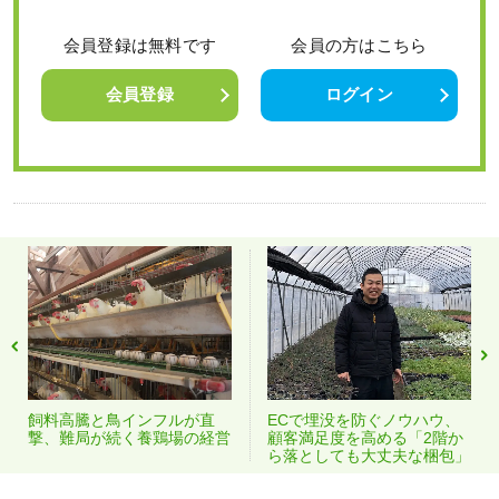
会員登録は無料です
会員の方はこちら
会員登録
ログイン
飼料高騰と鳥インフルが直
ECで埋没を防ぐノウハウ、
撃、難局が続く養鶏場の経営
顧客満足度を高める「2階か
ら落としても大丈夫な梱包」