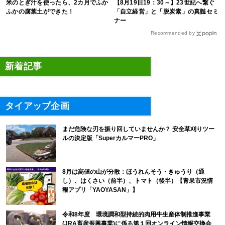
米のとぎ汁を使ったら、2カ月でふか
【8月19日19：30～】23世紀へ繋ぐ
ふかの腐葉土ができた！
「自立経営」と「脱炭素」の真髄セミ
ナー
Recommended by
新着記事
タイアップ企画
まだ危険な刃を振り回していませんか？ 安全草刈りツー
ルの決定版「SuperカルマーPRO」
8月は高値の山が分散：ほうれんそう・きゅうり（通
し）、はくさい（前半）、トマト（後半）【青果市況情
報アプリ「YAOYASAN」】
令和8年度 環境調和型持続的肉用牛生産体制推進事業
(JRA畜産振興事業)に係る第１回オンライン情報交換会