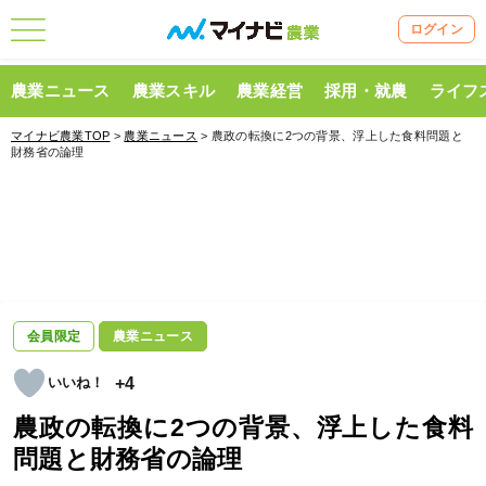
ログイン
農業ニュース
農業スキル
農業経営
採用・就農
ライフ
マイナビ農業TOP
>
農業ニュース
> 農政の転換に2つの背景、浮上した食料問題と
財務省の論理
会員限定
農業ニュース
+4
農政の転換に2つの背景、浮上した食料
問題と財務省の論理