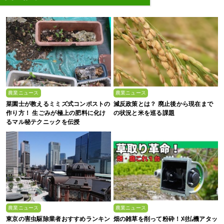
農業ニュース
農業ニュース
菜園士が教えるミミズ式コンポストの
減反政策とは？ 廃止後から現在まで
作り方！ 生ごみが極上の肥料に化け
の状況と米を巡る課題
るマル秘テクニックを伝授
農業ニュース
農業ニュース
東京の害虫駆除業者おすすめランキン
畑の雑草を削って粉砕！刈払機アタッ