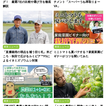
グ！ 厳選7社の比較や選び方を徹底
チメント「スーパーうね草取りまー
解説
VA」
農業ニュース
農業ニュース
「直播栽培の弱点を補う切り札」米ど
ミニトマトも夏バテする？家庭菜園ビ
ころ・秋田で広がるルミビア™FSに
ギナーがコツを聞いてみた
よるイネミズゾウムシ対策
農業ニュース
農業ニュース