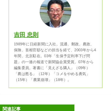
吉田 忠則
1989年に日経新聞に入社。流通、郵政、農政、
保険、首相官邸などの担当を経て、2003年から4
年間、北京駐在。03年「生保予定利率下げ問
題」の一連の報道で新聞協会賞受賞。07年から
編集委員。著書に「見えざる隣人」（09年）
「農は甦る」（12年）「コメをやめる勇気」
（15年）「農業崩壊」（18年）。
関連記事