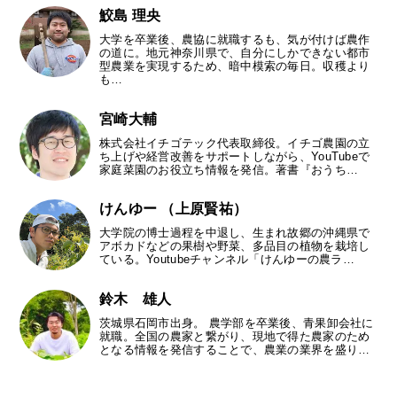
鮫島 理央
大学を卒業後、農協に就職するも、気が付けば農作
の道に。地元神奈川県で、自分にしかできない都市
型農業を実現するため、暗中模索の毎日。収穫より
も…
宮崎大輔
株式会社イチゴテック代表取締役。イチゴ農園の立
ち上げや経営改善をサポートしながら、YouTubeで
家庭菜園のお役立ち情報を発信。著書『おうち…
けんゆー （上原賢祐）
大学院の博士過程を中退し、生まれ故郷の沖縄県で
アボカドなどの果樹や野菜、多品目の植物を栽培し
ている。Youtubeチャンネル「けんゆーの農ラ…
鈴木 雄人
茨城県石岡市出身。 農学部を卒業後、青果卸会社に
就職。全国の農家と繋がり、現地で得た農家のため
となる情報を発信することで、農業の業界を盛り…