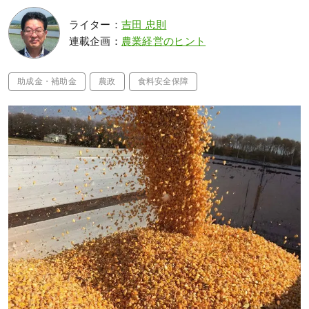
ライター：
吉田 忠則
連載企画：
農業経営のヒント
助成金・補助金
農政
食料安全保障