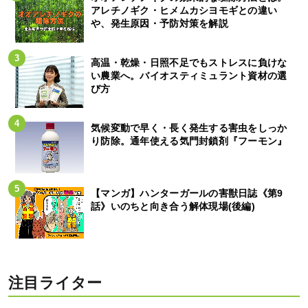
アレチノギク・ヒメムカシヨモギとの違い
や、発生原因・予防対策を解説
高温・乾燥・日照不足でもストレスに負けな
い農業へ。バイオスティミュラント資材の選
び方
気候変動で早く・長く発生する害虫をしっか
り防除。通年使える気門封鎖剤『フーモン』
【マンガ】ハンターガールの害獣日誌《第9
話》いのちと向き合う解体現場(後編)
注目ライター