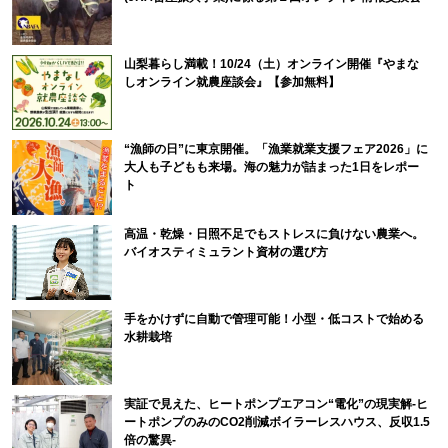
山梨暮らし満載！10/24（土）オンライン開催『やまな
しオンライン就農座談会』【参加無料】
“漁師の日”に東京開催。「漁業就業支援フェア2026」に
大人も子どもも来場。海の魅力が詰まった1日をレポー
ト
高温・乾燥・日照不足でもストレスに負けない農業へ。
バイオスティミュラント資材の選び方
手をかけずに自動で管理可能！小型・低コストで始める
水耕栽培
実証で見えた、ヒートポンプエアコン“電化”の現実解-ヒ
ートポンプのみのCO2削減ボイラーレスハウス、反収1.5
倍の驚異-