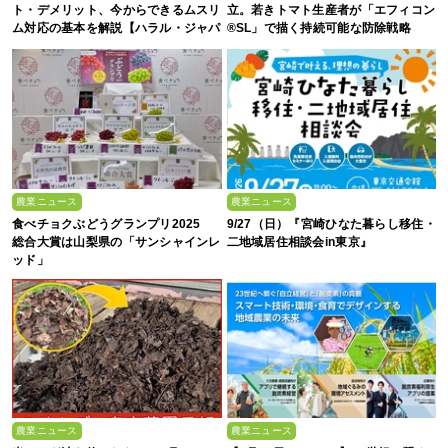
ト・デメリット、今からできるムスリ
立。若きトマト生産者が「エフィコン
ム対応の基本を解説【ハラル・ジャパ
®SL」で描く持続可能な防除戦略
ン協会監修】
農業ニュース
農業ニュース
食べチョクぶどうグランプリ2025
9/27（日）『宮崎ひなた暮らし移住・
総合大賞は山梨県の「サンシャインレ
二地域居住相談会in東京』
ッド」
農業ニュース
農業ニュース