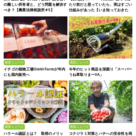
の難しい所有者と、どう問題を解決す
たり前だと思っていたら、実はすごい
べき？【農業法律相談所＃5】
仕組みがあった【いま知っておきた
い、これからの”食”の話】
農業ニュース
農業ニュース
イチゴの植物工場Oishii Farmが年内
今年のヒット商品を深掘り「スーパー
にも国内販売へ
うね草取りまーVA」
農業ニュース
農業ニュース
ハラール認証とは？ 取得のメリッ
コナジラミ対策とハチへの安全性を両