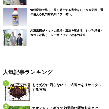
気候変動で早く・長く発生する害虫をしっかり防除。通
年使える気門封鎖剤『フーモン』
AI選果機がトマトの栽培・流通を変える―シブヤ精機・
カゴメが描くトレーサビリティ改革の未来
人気記事ランキング
もう処分に困らない！ 培養土をリサイクル
する方法
オオアレチノギクの効果的な駆除方法とは。