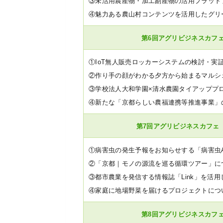
③未活用農産物・加工副産物の活用プラット
④魅力ある農山村コンテンツを活用したグリ
第6回アグリビジネスカフェ
①IoT無人販売ロッカーシステムの検討・実
②作り手の顔がわかる夕方から始まるマルシェ「
③学校法人大和学園×清水農園タイアッププ
④新たな「京都らしい農福連携等推進事業」
第7回アグリビジネスカフェ（
①病害虫の発生予報をお知らせする「病害虫
②「京都｜モノの源流を巡る循環ツアー」に
③都市農業を発信する情報誌「Link」を活
④家庭に地場野菜を届けるプロジェクトにつ
第8回アグリビジネスカフェ