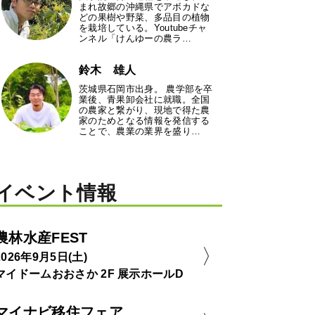
まれ故郷の沖縄県でアボカドな
どの果樹や野菜、多品目の植物
を栽培している。Youtubeチャ
ンネル「けんゆーの農ラ…
鈴木 雄人
茨城県石岡市出身。 農学部を卒
業後、青果卸会社に就職。全国
の農家と繋がり、現地で得た農
家のためとなる情報を発信する
ことで、農業の業界を盛り…
イベント情報
農林水産FEST
2026年9月5日(土)
マイドームおおさか 2F 展示ホールD
マイナビ移住フェア