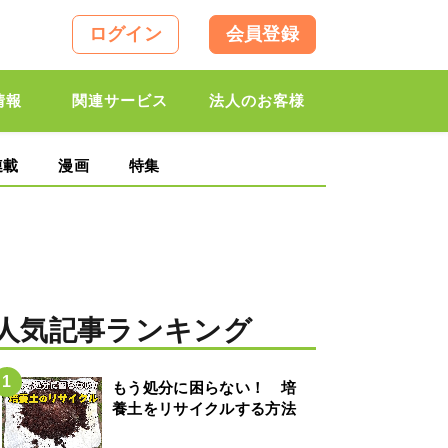
ログイン
会員登録
情報
関連サービス
法人のお客様
連載
漫画
特集
人気記事ランキング
もう処分に困らない！ 培
養土をリサイクルする方法