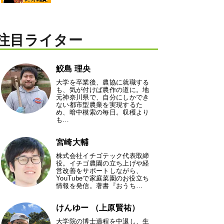
注目ライター
鮫島 理央
大学を卒業後、農協に就職する
も、気が付けば農作の道に。地
元神奈川県で、自分にしかでき
ない都市型農業を実現するた
め、暗中模索の毎日。収穫より
も…
宮崎大輔
株式会社イチゴテック代表取締
役。イチゴ農園の立ち上げや経
営改善をサポートしながら、
YouTubeで家庭菜園のお役立ち
情報を発信。著書『おうち…
けんゆー （上原賢祐）
大学院の博士過程を中退し、生