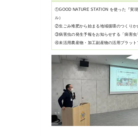
①GOOD NATURE STATION を使
ル）
②生ごみ堆肥から始まる地域循環のつくりか
③病害虫の発生予報をお知らせする「病害虫予
④未活用農産物・加工副産物の活用プラット