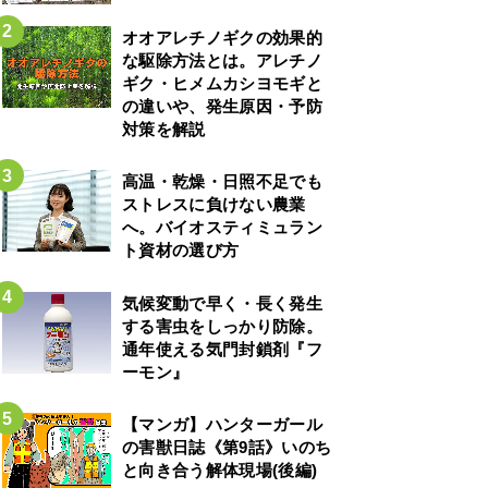
オオアレチノギクの効果的
な駆除方法とは。アレチノ
ギク・ヒメムカシヨモギと
の違いや、発生原因・予防
対策を解説
高温・乾燥・日照不足でも
ストレスに負けない農業
へ。バイオスティミュラン
ト資材の選び方
気候変動で早く・長く発生
する害虫をしっかり防除。
通年使える気門封鎖剤『フ
ーモン』
【マンガ】ハンターガール
の害獣日誌《第9話》いのち
と向き合う解体現場(後編)