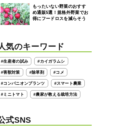
もったいない野菜のおすす
め通販5選！規格外野菜でお
得にフードロスを減らそう
人気のキーワード
#生産者の試み
#カイガラムシ
#害獣対策
#除草剤
#コメ
#コンパニオンプランツ
#スマート農業
#ミニトマト
#農家が教える栽培方法
公式SNS