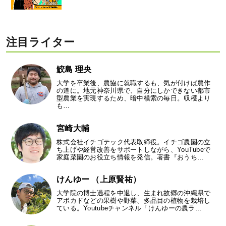
注目ライター
鮫島 理央
大学を卒業後、農協に就職するも、気が付けば農作
の道に。地元神奈川県で、自分にしかできない都市
型農業を実現するため、暗中模索の毎日。収穫より
も…
宮崎大輔
株式会社イチゴテック代表取締役。イチゴ農園の立
ち上げや経営改善をサポートしながら、YouTubeで
家庭菜園のお役立ち情報を発信。著書『おうち…
けんゆー （上原賢祐）
大学院の博士過程を中退し、生まれ故郷の沖縄県で
アボカドなどの果樹や野菜、多品目の植物を栽培し
ている。Youtubeチャンネル「けんゆーの農ラ…