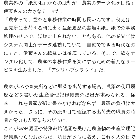
農業界の「紙文化」からの脱却が、農業のデータ化を目指す
伊藤さんの大きなテーマだ。
「農家って、意外と事務作業の時間も長いんです。例えば、
直売所に出荷する時に出す生産履歴の書類も紙。紙での事務
処理のせいで、ほ場に出られないこともある。他の業界では
システム同士がデータ連携していて、自動でできる時代なの
に」と、伊藤さんの紙嫌いは徹底している。そこで、紙をデ
ジタル化して、農家の事務作業を楽にするための新たなサー
ビスを生み出した。「アグリハブクラウド」だ。
農家がJAや直売所などに野菜を出荷する場合、農薬の使用履
歴などを書いた生産管理記録帳票の提出が求められる。従
来、これを農家が紙に書かなければならず、農家の負担は大
きかった。さらに、その紙を目で確認する出荷先の職員の時
間と労力も大変なものだった。
これがGAP認証や特別栽培認証を受けた農産物の生産管理記
録帳票ならなおさらだ。項目がさらに増え、これを人の目で