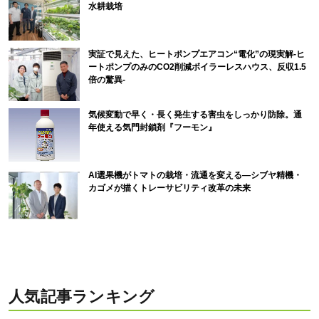
水耕栽培
実証で見えた、ヒートポンプエアコン“電化”の現実解-ヒ
ートポンプのみのCO2削減ボイラーレスハウス、反収1.5
倍の驚異-
気候変動で早く・長く発生する害虫をしっかり防除。通
年使える気門封鎖剤『フーモン』
AI選果機がトマトの栽培・流通を変える―シブヤ精機・
カゴメが描くトレーサビリティ改革の未来
人気記事ランキング