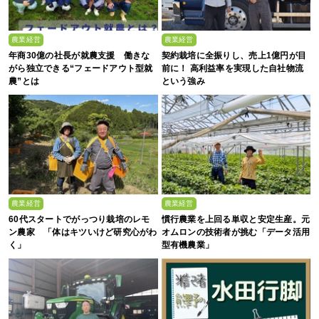
農業経営
農業経営
年商30億の社長が就農支援 働きな
契約栽培に全振りし、売上1億円が目
がら独立できる“フェードアウト型就
前に！ 高利益率を実現した自社物流
農”とは
という強み
農業経営
農業経営
60代スタートでがっつり栽培のレモ
慣行農業を上回る単収と安定生産。元
ン農家 「体はキツいけど研究心がわ
オムロンの技術者が挑む「データ活用
く」
型有機農業」