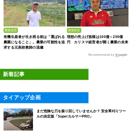
農業経営
農業経営
有機生産者が生き残る術は「選ばれる
理想の売上げ規模は100億～200億
農園になること」。農業の可能性を追
円 カリスマ経営者が開く農業の未来
求する元高校教師の流儀
Recommended by
新着記事
タイアップ企画
まだ危険な刃を振り回していませんか？ 安全草刈りツー
ルの決定版「SuperカルマーPRO」