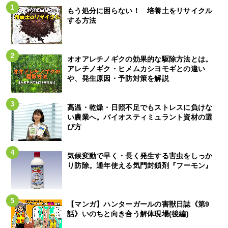
もう処分に困らない！ 培養土をリサイクル
する方法
オオアレチノギクの効果的な駆除方法とは。
アレチノギク・ヒメムカシヨモギとの違い
や、発生原因・予防対策を解説
高温・乾燥・日照不足でもストレスに負けな
い農業へ。バイオスティミュラント資材の選
び方
気候変動で早く・長く発生する害虫をしっか
り防除。通年使える気門封鎖剤『フーモン』
【マンガ】ハンターガールの害獣日誌《第9
話》いのちと向き合う解体現場(後編)