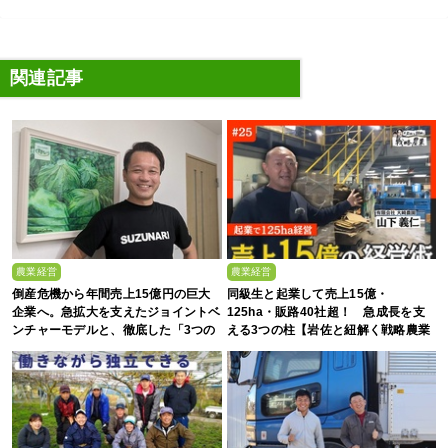
関連記事
農業経営
農業経営
倒産危機から年間売上15億円の巨大
同級生と起業して売上15億・
企業へ。急拡大を支えたジョイントベ
125ha・販路40社超！ 急成長を支
ンチャーモデルと、徹底した「3つの
える3つの柱【岩佐と紐解く戦略農業
ルール」
#25】