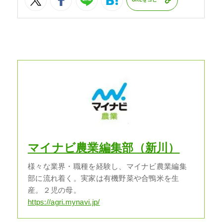
マイナビ農業編集部（新川）
様々な業界・職種を経験し、マイナビ農業編集
部に流れ着く。実家は有機野菜や合鴨米を生
産。２児の母。
https://agri.mynavi.jp/