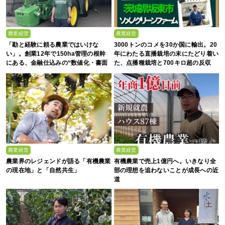
農業経営
農業経営
「勘と経験に頼る農業ではいけな
3000トンのコメを30か国に輸出。20
い」。創業12年で150ha管理の根幹
年にわたる直播栽培の末にたどり着い
にある、金融仕込みの“数値化・書面
た、点播種栽培と700キロ超の反収
化”と省力化への貪欲さ
農業経営
農業経営
農業界のレジェンドが語る「有機農業
有機農業で売上1億円へ。いきなり全
の現在地」と「自然共生」
部の理想を追わないことが成長への近
道