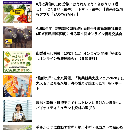
8月は高値の山が分散：ほうれんそう・きゅうり（通
し）、はくさい（前半）、トマト（後半）【青果市況情
報アプリ「YAOYASAN」】
令和8年度 環境調和型持続的肉用牛生産体制推進事業
(JRA畜産振興事業)に係る第１回オンライン情報交換会
山梨暮らし満載！10/24（土）オンライン開催『やまな
しオンライン就農座談会』【参加無料】
“漁師の日”に東京開催。「漁業就業支援フェア2026」に
大人も子どもも来場。海の魅力が詰まった1日をレポー
ト
高温・乾燥・日照不足でもストレスに負けない農業へ。
バイオスティミュラント資材の選び方
手をかけずに自動で管理可能！小型・低コストで始める