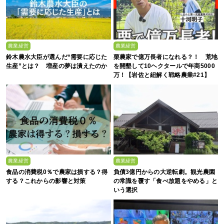
農業経営
農業経営
鈴木農水大臣が選んだ“需要に応じた
栗農家で億万長者になれる？！ 荒地
生産”とは？ 増産の夢は潰えたのか
を開墾して10ヘクタールで年商5000
万！【岩佐と紐解く戦略農業#21】
農業経営
農業経営
食品の消費税0％で農家は損する？得
負債3億円からの大逆転劇。観光農園
する？これからの影響と対策
の常識を覆す「食べ放題をやめる」と
いう選択