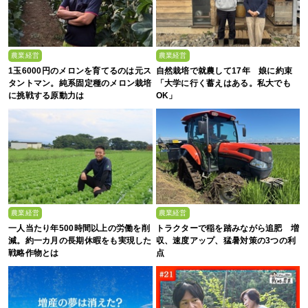
農業経営
農業経営
1玉6000円のメロンを育てるのは元ス
自然栽培で就農して17年 娘に約束
タントマン。純系固定種のメロン栽培
「大学に行く蓄えはある。私大でも
に挑戦する原動力は
OK」
農業経営
農業経営
一人当たり年500時間以上の労働を削
トラクターで稲を踏みながら追肥 増
減。約一カ月の長期休暇をも実現した
収、速度アップ、猛暑対策の3つの利
戦略作物とは
点