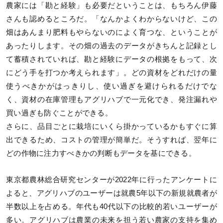
農家には「勘と経験」も必要だということは、もちろん伊藤
さんも認めるところだ。「なんかよくわからないけど、この
畑はあんまり肥料もやらないのによく育つな、ということが
あったりします。その畑の過去のデータがきちんと記録とし
て蓄積されていれば、勘と経験にデータの根拠をもって、次
にどう手を打つか考えられます」。どの資材をどれだけの量
使うべきかがはっきりし、使い過ぎを避けられるだけでな
く、資材の在庫管理もアグリハブで一元化でき、発注漏れや
買い過ぎも防ぐことができる。
さらに、品目ごとに栽培にいくら掛かっているかもすぐに算
出できるため、コストの管理が簡単だ。そうすれば、翌年に
どの作物に注力すべきかの判断もデータを基にできる。
東京都農林総合研究センターが2022年に行ったアンケートに
よると、アグリハブのユーザーは就農5年以下の新規就農者が
半数以上を占める。年代も40代以下の比較的若いユーザーが
多い。アグリハブは農業の未来を担う若い農家の支持を集め