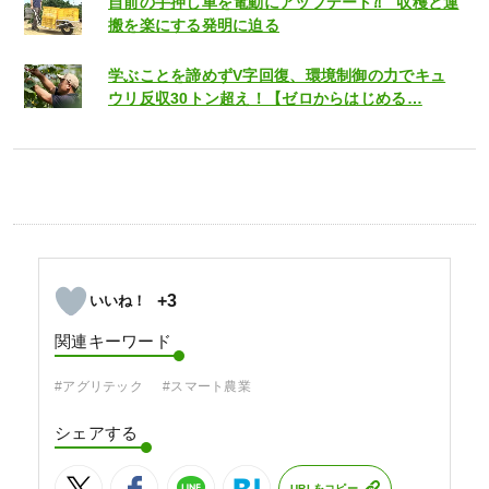
自前の手押し車を電動にアップデート⁈ 収穫と運
搬を楽にする発明に迫る
学ぶことを諦めずV字回復、環境制御の力でキュ
ウリ反収30トン超え！【ゼロからはじめる…
+3
関連キーワード
#アグリテック
#スマート農業
シェアする
URLをコピー