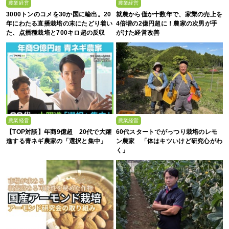
農業経営
農業経営
3000トンのコメを30か国に輸出。20
就農から僅か十数年で、家業の売上を
年にわたる直播栽培の末にたどり着い
4倍増の2億円超に！農家の次男が手
た、点播種栽培と700キロ超の反収
がけた経営改善
農業経営
農業経営
【TOP対談】年商9億超 20代で大躍
60代スタートでがっつり栽培のレモ
進する青ネギ農家の「選択と集中」
ン農家 「体はキツいけど研究心がわ
く」