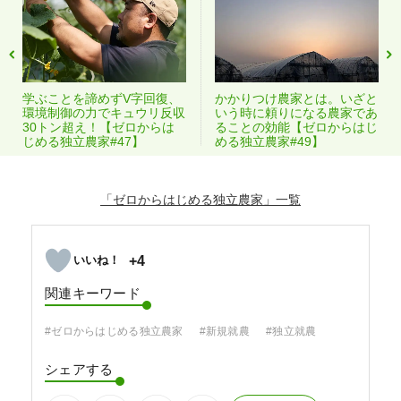
学ぶことを諦めずV字回復、
かかりつけ農家とは。いざと
環境制御の力でキュウリ反収
いう時に頼りになる農家であ
30トン超え！【ゼロからは
ることの効能【ゼロからはじ
じめる独立農家#47】
める独立農家#49】
「ゼロからはじめる独立農家」
+4
関連キーワード
#ゼロからはじめる独立農家
#新規就農
#独立就農
シェアする