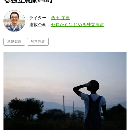
る独立農家#48】
ライター：
西田 栄喜
連載企画：
ゼロからはじめる独立農家
新規就農
独立就農