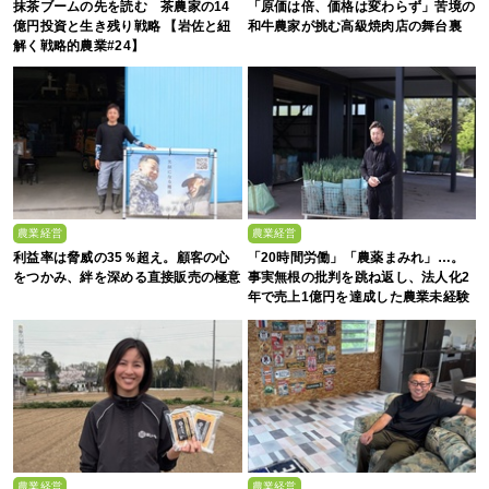
抹茶ブームの先を読む 茶農家の14
「原価は倍、価格は変わらず」苦境の
億円投資と生き残り戦略 【岩佐と紐
和牛農家が挑む高級焼肉店の舞台裏
解く戦略的農業#24】
農業経営
農業経営
利益率は脅威の35％超え。顧客の心
「20時間労働」「農薬まみれ」…。
をつかみ、絆を深める直接販売の極意
事実無根の批判を跳ね返し、法人化2
年で売上1億円を達成した農業未経験
の若者たち
農業経営
農業経営