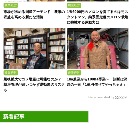
農業経営
農業経営
市場が求める国産アーモンド 農家の
1玉6000円のメロンを育てるのは元ス
収益を高める新たな活路
タントマン。純系固定種のメロン栽培
に挑戦する原動力は
農業経営
農業経営
規模拡大でコメ増産は可能なのか？
1ha兼業から100ha専業へ 決断は師
栽培管理が追いつかず逆効果のリスク
匠の一言「1億円借りてやっちゃえ」
も
Recommended by
新着記事