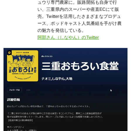
ュウリ専門農家に。販路開拓も自身で行
い、三重県内のスーパーや産直ECにて販
売。Twitterを活用したさまざまなプロデュ
ース、ポッドキャスト人気番組を手がけ農
の魅力を発信している。
阿部さん（しなやん）のTwitter