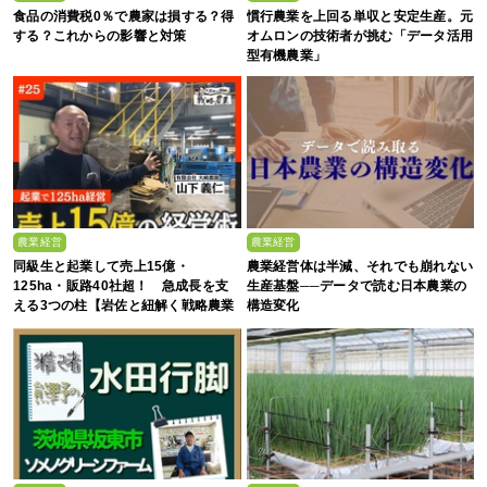
食品の消費税0％で農家は損する？得
慣行農業を上回る単収と安定生産。元
する？これからの影響と対策
オムロンの技術者が挑む「データ活用
型有機農業」
農業経営
農業経営
同級生と起業して売上15億・
農業経営体は半減、それでも崩れない
125ha・販路40社超！ 急成長を支
生産基盤──データで読む日本農業の
える3つの柱【岩佐と紐解く戦略農業
構造変化
#25】