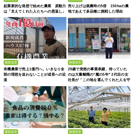
起業家的な発想で始めた農業 原動力
売り上げは就農時の5倍 150haの農
は「支えてくれた人たちへの恩返し」
地であえて多品種に挑戦した理由
農業経営
農業経営
有機農業で売上1億円へ。いきなり全
29歳で突然の事業承継、待っていた
部の理想を追わないことが成長への近
のは大量離職の“魔の5年” 2代目の女
道
社長が「この地を選んでくれた人を守
る」と誓った日
農業経営
農業経営