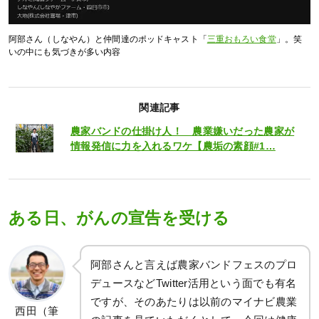
阿部さん（しなやん）と仲間達のポッドキャスト「
三重おもろい食堂
」。笑
いの中にも気づきが多い内容
関連記事
農家バンドの仕掛け人！ 農業嫌いだった農家が
情報発信に力を入れるワケ【農垢の素顔#1…
ある日、がんの宣告を受ける
阿部さんと言えば農家バンドフェスのプロ
デュースなどTwitter活用という面でも有名
ですが、そのあたりは以前のマイナビ農業
西田（筆