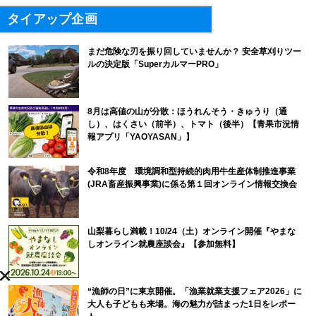
タイアップ企画
まだ危険な刃を振り回していませんか？ 安全草刈りツー
ルの決定版「SuperカルマーPRO」
8月は高値の山が分散：ほうれんそう・きゅうり（通
し）、はくさい（前半）、トマト（後半）【青果市況情
報アプリ「YAOYASAN」】
令和8年度 環境調和型持続的肉用牛生産体制推進事業
(JRA畜産振興事業)に係る第１回オンライン情報交換会
山梨暮らし満載！10/24（土）オンライン開催『やまな
しオンライン就農座談会』【参加無料】
“漁師の日”に東京開催。「漁業就業支援フェア2026」に
大人も子どもも来場。海の魅力が詰まった1日をレポー