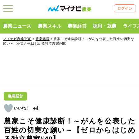
ログイン
農業ニュース
農業スキル
農業経営
採用・就農
ライフ
マイナビ農業TOP
>
農業経営
> 農家こそ健康診断！～がんを公表した百姓の切実な
願い～【ゼロからはじめる独立農家#48】
農業経営
+4
農家こそ健康診断！～がんを公表した
百姓の切実な願い～【ゼロからはじめ