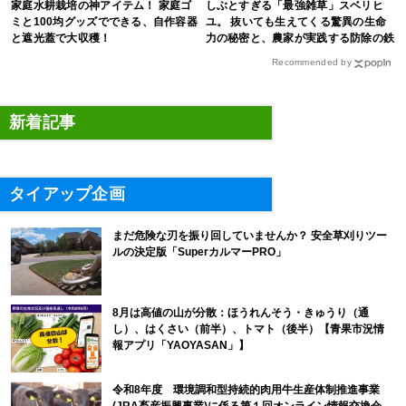
家庭水耕栽培の神アイテム！ 家庭ゴ
しぶとすぎる「最強雑草」スベリヒ
ミと100均グッズでできる、自作容器
ユ。 抜いても生えてくる驚異の生命
と遮光蓋で大収穫！
力の秘密と、農家が実践する防除の鉄
則
Recommended by
新着記事
タイアップ企画
まだ危険な刃を振り回していませんか？ 安全草刈りツー
ルの決定版「SuperカルマーPRO」
8月は高値の山が分散：ほうれんそう・きゅうり（通
し）、はくさい（前半）、トマト（後半）【青果市況情
報アプリ「YAOYASAN」】
令和8年度 環境調和型持続的肉用牛生産体制推進事業
(JRA畜産振興事業)に係る第１回オンライン情報交換会