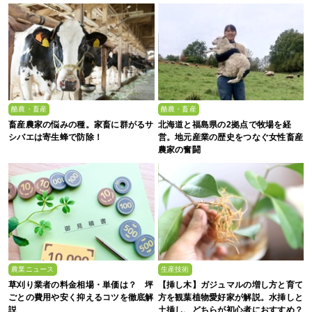
酪農・畜産
酪農・畜産
畜産農家の悩みの種。家畜に群がるサ
北海道と福島県の2拠点で牧場を経
シバエは寄生蜂で防除！
営。地元産業の歴史をつなぐ女性畜産
農家の奮闘
農業ニュース
生産技術
草刈り業者の料金相場・単価は？ 坪
【挿し木】ガジュマルの増し方と育て
ごとの費用や安く抑えるコツを徹底解
方を観葉植物愛好家が解説。水挿しと
説
土挿し、どちらが初心者におすすめ？