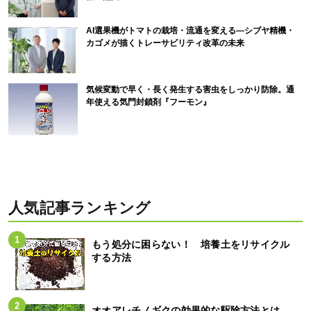
AI選果機がトマトの栽培・流通を変える―シブヤ精機・
カゴメが描くトレーサビリティ改革の未来
気候変動で早く・長く発生する害虫をしっかり防除。通
年使える気門封鎖剤『フーモン』
人気記事ランキング
もう処分に困らない！ 培養土をリサイクル
する方法
オオアレチノギクの効果的な駆除方法とは。