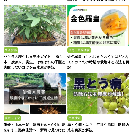
生産技術
食育・農業体験
パキラの増やし方完全ガイド！ 挿し
金色羅皇（こんじきらおう）はどんな
木、接ぎ木、実生。それぞれの手順と
スイカ？旬の時期や栽培する方法も解
失敗しないコツを苗木屋が解説
説
農家ライフ
生産技術
俳優・山本一賢 映画をきっかけに畑
黒とう病とは？ 症状や原因、防除方
を耕す二拠点生活へ 新潟で見つけた
法を農家が解説