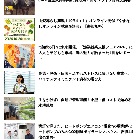
山梨暮らし満載！10/24（土）オンライン開催『やまな
しオンライン就農座談会』【参加無料】
“漁師の日”に東京開催。「漁業就業支援フェア2026」に
大人も子どもも来場。海の魅力が詰まった1日をレポー
ト
高温・乾燥・日照不足でもストレスに負けない農業へ。
バイオスティミュラント資材の選び方
手をかけずに自動で管理可能！小型・低コストで始める
水耕栽培
実証で見えた、ヒートポンプエアコン“電化”の現実解-ヒ
ートポンプのみのCO2削減ボイラーレスハウス、反収1.5
倍の驚異-