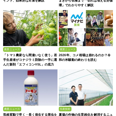
イント、効果的な対策を解説
まきから収穫まで「切れば増える好循
環」でわかりやすく解説
農業ニュース
農業ニュース
「トマト農家なら間違いなく使う」若
2026年、コメ相場は崩れるのか？令
手生産者がコナジラミ防除の一手に選
和の米騒動の終わりを読む
んだ新剤「エフィコン®SL」の底力
農業ニュース
生産技術
気候変動で早く・長く発生する害虫を
夏場の作物の生育鈍化を解消するニュ