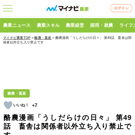
ログイン
農業ニュース
農業スキル
農業経営
採用・就農
ライフ
マイナビ農業TOP
>
酪農・畜産
> 酪農漫画「うしだらけの日々」 第49話 畜舎は関
係者以外立ち入り禁止です
酪農・畜産
+7
酪農漫画「うしだらけの日々」 第49
話 畜舎は関係者以外立ち入り禁止で