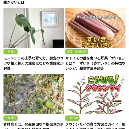
生きがいとは
生産技術
食育・農業体験
モンステラの上手な育て方。剪定のコ
サトイモの茎を食べる野菜「ずいき」
ツや植え替えの注意点などを愛好家が
とは？ ずいき（赤ずいき）の特徴や
解説
レシピ、栽培方法を紹介
生産技術
生産技術
青枯病とは。発生原因や早期発見のポ
クウシンサイの育て方完全ガイド 種