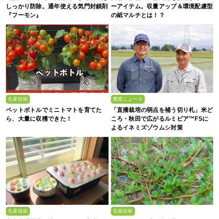
しっかり防除。通年使える気門封鎖剤
ーアイテム。収量アップ＆環境配慮型
『フーモン』
の紙マルチとは！？
生産技術
農業ニュース
ペットボトルでミニトマトを育てた
「直播栽培の弱点を補う切り札」米ど
ら、大量に収穫できた！
ころ・秋田で広がるルミビア™FSに
よるイネミズゾウムシ対策
生産技術
生産技術