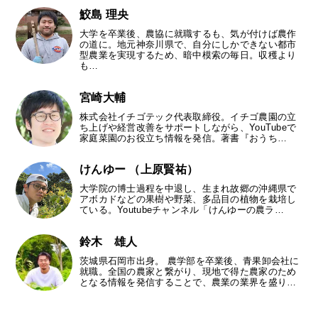
鮫島 理央
大学を卒業後、農協に就職するも、気が付けば農作
の道に。地元神奈川県で、自分にしかできない都市
型農業を実現するため、暗中模索の毎日。収穫より
も…
宮崎大輔
株式会社イチゴテック代表取締役。イチゴ農園の立
ち上げや経営改善をサポートしながら、YouTubeで
家庭菜園のお役立ち情報を発信。著書『おうち…
けんゆー （上原賢祐）
大学院の博士過程を中退し、生まれ故郷の沖縄県で
アボカドなどの果樹や野菜、多品目の植物を栽培し
ている。Youtubeチャンネル「けんゆーの農ラ…
鈴木 雄人
茨城県石岡市出身。 農学部を卒業後、青果卸会社に
就職。全国の農家と繋がり、現地で得た農家のため
となる情報を発信することで、農業の業界を盛り…