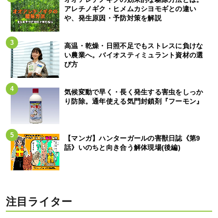
アレチノギク・ヒメムカシヨモギとの違い
や、発生原因・予防対策を解説
高温・乾燥・日照不足でもストレスに負けな
い農業へ。バイオスティミュラント資材の選
び方
気候変動で早く・長く発生する害虫をしっか
り防除。通年使える気門封鎖剤『フーモン』
【マンガ】ハンターガールの害獣日誌《第9
話》いのちと向き合う解体現場(後編)
注目ライター